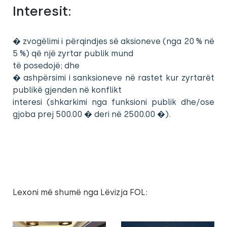
Interesit:
� zvogëlimi i përqindjes së aksioneve (nga 20 % në
5 %) që një zyrtar publik mund
të posedojë; dhe
� ashpërsimi i sanksioneve në rastet kur zyrtarët
publikë gjenden në konflikt
interesi (shkarkimi nga funksioni publik dhe/ose
gjoba prej 500.00 � deri në 2500.00 �).
Lexoni më shumë nga Lëvizja FOL: