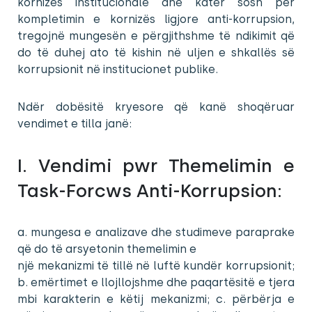
kornizës institucionale dhe katër sosh për
kompletimin e kornizës ligjore anti-korrupsion,
tregojnë mungesën e përgjithshme të ndikimit që
do të duhej ato të kishin në uljen e shkallës së
korrupsionit në institucionet publike.
Ndër dobësitë kryesore që kanë shoqëruar
vendimet e tilla janë:
I. Vendimi pwr Themelimin e
Task-Forcws Anti-Korrupsion:
a. mungesa e analizave dhe studimeve paraprake
që do të arsyetonin themelimin e
një mekanizmi të tillë në luftë kundër korrupsionit;
b. emërtimet e llojllojshme dhe paqartësitë e tjera
mbi karakterin e këtij mekanizmi; c. përbërja e