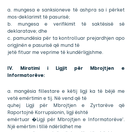
a. mungesa e sanksioneve të ashpra sa i përket
mos-deklarimit të pasurisë;
b. mungesa e verifikimit të saktësisë së
deklaratave; dhe
c. pamundësia për ta kontrolluar prejardhjen apo
origjinën e pasurisë që mund të
jetë fituar me veprime të kundërligjshme.
IV. Miratimi i Ligjit për Mbrojtjen e
Informatorëve:
a. mangësia fillestare e këtij ligji ka të bëjë me
vetë emërtimin e tij. Në vend që të
quhej Ligji për Mbrojtjen e Zyrtarëve që
Raportojnë Korrupsionin, ligji është
emërtuar �Ligji për Mbrojtjen e Informatorëve’.
Një emërtim i tillë ndërlidhet me