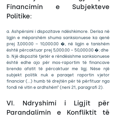
Financimin e Subjekteve
Politike:
a. Ashpërsimi i dispozitave ndëshkimore. Derisa në
ligjin e mëparshëm shuma sanksionuese ka qenë
prej 3,000.00 – 10,000.00 �, në ligjin e tanishëm
është përcaktuar prej 5,000.00 – 50,000.00 �; dhe
b. Një dispozitë tjetër e rëndësishme sanksionuese
është edhe ajo për mos-raportim të financave
brenda afatit të përcaktuar me ligj. Nëse një
subjekt politik nuk e paraqet raportin vjetor
financiar (…) humb të drejtën për të përfituar nga
fondi në vitin e ardhshëm” (neni 21, paragrafi 2).
VI. Ndryshimi i Ligjit për
Parandalimin e Konfliktit të