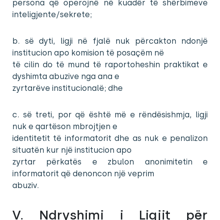
persona që operojnë në kuadër të shërbimeve
inteligjente/sekrete;
b. së dyti, ligji në fjalë nuk përcakton ndonjë
institucion apo komision të posaçëm në
të cilin do të mund të raportoheshin praktikat e
dyshimta abuzive nga ana e
zyrtarëve institucionalë; dhe
c. së treti, por që është më e rëndësishmja, ligji
nuk e qartëson mbrojtjen e
identitetit të informatorit dhe as nuk e penalizon
situatën kur një institucion apo
zyrtar përkatës e zbulon anonimitetin e
informatorit që denoncon një veprim
abuziv.
V. Ndryshimi i Ligjit për