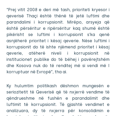
“Prej vitit 2008 e deri më tash, prioriteti kryesor i
qeverisë Thaçi është thënë të jetë luftimi dhe
parandalimi i korrupsionit. Mirëpo, arsyeja që
është përsëritur e ripërsëritur kaq shumë është
pikërisht se luftimi i korrupsionit s’ka qenë
asnjëherë prioritet i kësaj qeverie. Nëse luftimi i
korrupsionit do të ishte njëmend prioritet i kësaj
qeverie, atëherë niveli i korrupsionit në
institucionet publike do të bëhej i pavërejtshëm
dhe Kosova nuk do të renditej më si vendi më I
korruptuar në Evropë”, tha ai.
Ky hulumtim politikash dëshmon mungesën e
seriozitetit të Qeverisë që të nxjerrë vendime të
qëndrueshme në fushën e parandalimit dhe
luftimit të korrupsionit. Të gjashtë vendimet e
analizuara, dy të nxjerra për konsolidimin e