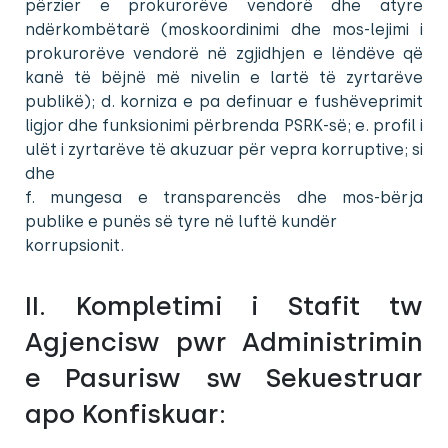
përzier e prokurorëve vendorë dhe atyre
ndërkombëtarë (moskoordinimi dhe mos-lejimi i
prokurorëve vendorë në zgjidhjen e lëndëve që
kanë të bëjnë më nivelin e lartë të zyrtarëve
publikë); d. korniza e pa definuar e fushëveprimit
ligjor dhe funksionimi përbrenda PSRK-së; e. profil i
ulët i zyrtarëve të akuzuar për vepra korruptive; si
dhe
f. mungesa e transparencës dhe mos-bërja
publike e punës së tyre në luftë kundër
korrupsionit.
II. Kompletimi i Stafit tw
Agjencisw pwr Administrimin
e Pasurisw sw Sekuestruar
apo Konfiskuar: