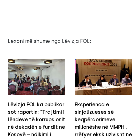
Lexoni më shumë nga Lëvizja FOL:
Lëvizja FOL ka publikar
Eksperienca e
sot raportin: “Trajtimi i
sinjalizueses së
lëndëve të korrupsionit
keqpërdorimeve
në dekadën e fundit në
milionëshe në MMPHI,
Kosovë – ndikimi i
rrëfyer ekskluzivisht në