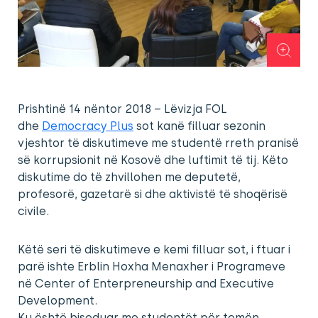
Prishtinë 14 nëntor 2018 – Lëvizja FOL
dhe
Democracy Plus
sot kanë filluar sezonin
vjeshtor të diskutimeve me studentë rreth pranisë
së korrupsionit në Kosovë dhe luftimit të tij. Këto
diskutime do të zhvillohen me deputetë,
profesorë, gazetarë si dhe aktivistë të shoqërisë
civile.
Këtë seri të diskutimeve e kemi filluar sot, i ftuar i
parë ishte Erblin Hoxha Menaxher i Programeve
në Center of Enterpreneurship and Executive
Development.
Ku është biseduar me studentët për temën