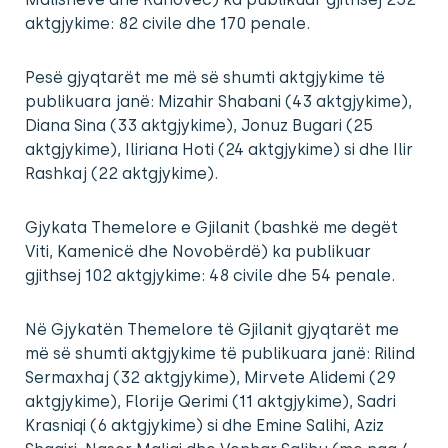
aktgjykime: 82 civile dhe 170 penale.
Pesë gjyqtarët me më së shumti aktgjykime të
publikuara janë: Mizahir Shabani (43 aktgjykime),
Diana Sina (33 aktgjykime), Jonuz Bugari (25
aktgjykime), Iliriana Hoti (24 aktgjykime) si dhe Ilir
Rashkaj (22 aktgjykime).
Gjykata Themelore e Gjilanit (bashkë me degët
Viti, Kamenicë dhe Novobërdë) ka publikuar
gjithsej 102 aktgjykime: 48 civile dhe 54 penale.
Në Gjykatën Themelore të Gjilanit gjyqtarët me
më së shumti aktgjykime të publikuara janë: Rilind
Sermaxhaj (32 aktgjykime), Mirvete Alidemi (29
aktgjykime), Florije Qerimi (11 aktgjykime), Sadri
Krasniqi (6 aktgjykime) si dhe Emine Salihi, Aziz