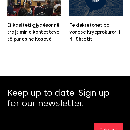
Efikasiteti gjyqësor në
Të dekretohet pa
trajtimin e kontesteve
vonesë Kryeprokurori i
të punës në Kosovë
ri i Shtetit
Keep up to date. Sign up
for our newsletter.
Join us!