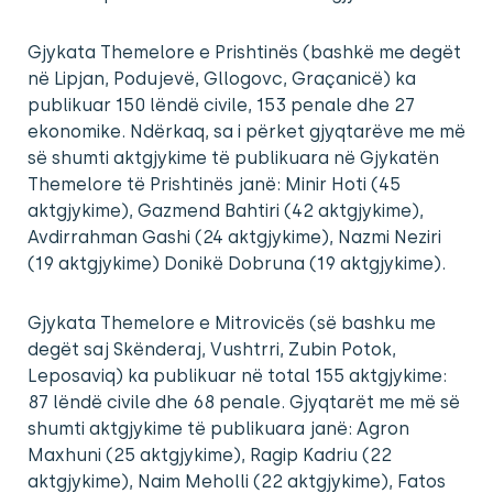
Gjykata Themelore e Prishtinës (bashkë me degët
në Lipjan, Podujevë, Gllogovc, Graçanicë) ka
publikuar 150 lëndë civile, 153 penale dhe 27
ekonomike. Ndërkaq, sa i përket gjyqtarëve me më
së shumti aktgjykime të publikuara në Gjykatën
Themelore të Prishtinës janë: Minir Hoti (45
aktgjykime), Gazmend Bahtiri (42 aktgjykime),
Avdirrahman Gashi (24 aktgjykime), Nazmi Neziri
(19 aktgjykime) Donikë Dobruna (19 aktgjykime).
Gjykata Themelore e Mitrovicës (së bashku me
degët saj Skënderaj, Vushtrri, Zubin Potok,
Leposaviq) ka publikuar në total 155 aktgjykime:
87 lëndë civile dhe 68 penale. Gjyqtarët me më së
shumti aktgjykime të publikuara janë: Agron
Maxhuni (25 aktgjykime), Ragip Kadriu (22
aktgjykime), Naim Meholli (22 aktgjykime), Fatos