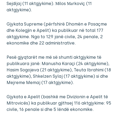
Sejdijaj (11 aktgjykime). Мilos Маrkoviç (11
aktgjykime).
Gjykata Supreme (përfshirë Dhomën e Posaçme
dhe Kolegjin e Apelit) ka publikuar në total 177
aktgjykime. Nga to 129 janë civile, 24 penale, 2
ekonomike dhe 22 administrative.
Pesë gjyqtarët me më së shumti aktgjykime të
publikuara janë: Manusha Karaçi (24 aktgjykime),
Hasim Sogojeva (21 aktgjykime), Teuta Ibrahimi (18
aktgjykime), Shkelzen Sylaj (17 aktgjykime) si dhe
Mejreme Memaj (17 aktgjykime).
Gjykata e Apelit (bashkë me Divizionin e Apelit të
Mitrovicës) ka publikuar gjithsej 116 aktgjykime: 95
civile, 16 penale si dhe 5 lëndë ekonomike.