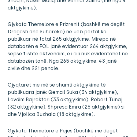
Shaqiri, Naser Maliqi dhe Venhar Salihu (me nga 4
aktgjykime).
Gjykata Themelore e Prizrenit (bashkë me degët
Dragash dhe Suharekë) në ueb portal ka
publikuar në total 265 aktgjykime. Mirëpo në
databazën e FOL janë evidentuar 264 aktgjykime,
sepse 1 ishte aktvendim, e i cili nuk evidentohet në
databazën tonë. Nga 265 aktgjykime, 43 janë
civile dhe 221 penale.
Gjyqtarët me më së shumti aktgjykime të
publikuara janë: Qemail Suka (34 aktgjykime),
Lavdim Bajraktari (33 aktgjykime), Robert Tunaj
(32 aktgjykime), Shpresa Emra (25 aktgjykime) si
dhe Vjollca Buzhala (18 aktgjykime).
Gjykata Themelore e Pejës (bashkë me degët