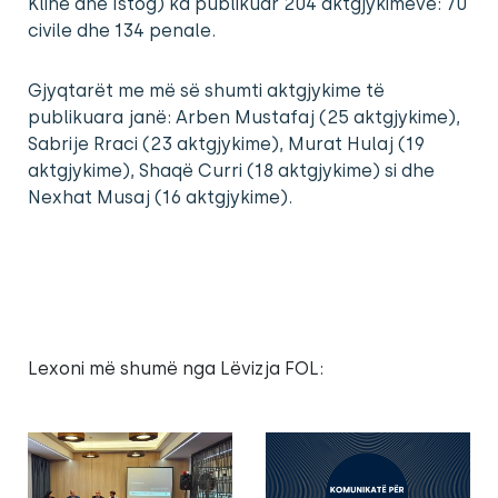
Klinë dhe Istog) ka publikuar 204 aktgjykimeve: 70
civile dhe 134 penale.
Gjyqtarët me më së shumti aktgjykime të
publikuara janë: Arben Mustafaj (25 aktgjykime),
Sabrije Rraci (23 aktgjykime), Murat Hulaj (19
aktgjykime), Shaqë Curri (18 aktgjykime) si dhe
Nexhat Musaj (16 aktgjykime).
Lexoni më shumë nga Lëvizja FOL: