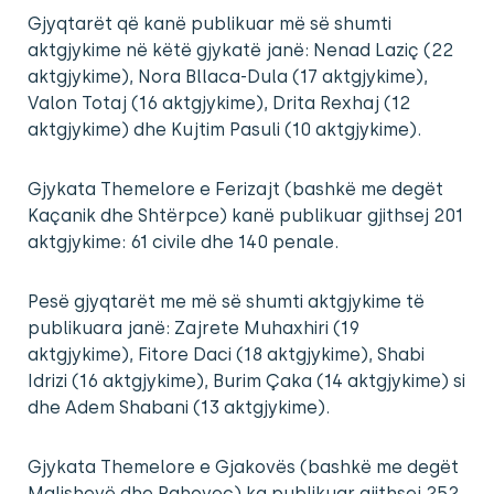
Gjyqtarët që kanë publikuar më së shumti
aktgjykime në këtë gjykatë janë: Nenad Laziç (22
aktgjykime), Nora Bllaca-Dula (17 aktgjykime),
Valon Totaj (16 aktgjykime), Drita Rexhaj (12
aktgjykime) dhe Kujtim Pasuli (10 aktgjykime).
Gjykata Themelore e Ferizajt (bashkë me degët
Kaçanik dhe Shtërpce) kanë publikuar gjithsej 201
aktgjykime: 61 civile dhe 140 penale.
Pesë gjyqtarët me më së shumti aktgjykime të
publikuara janë: Zajrete Muhaxhiri (19
aktgjykime), Fitore Daci (18 aktgjykime), Shabi
Idrizi (16 aktgjykime), Burim Çaka (14 aktgjykime) si
dhe Adem Shabani (13 aktgjykime).
Gjykata Themelore e Gjakovës (bashkë me degët
Malishevë dhe Rahovec) ka publikuar gjithsej 252