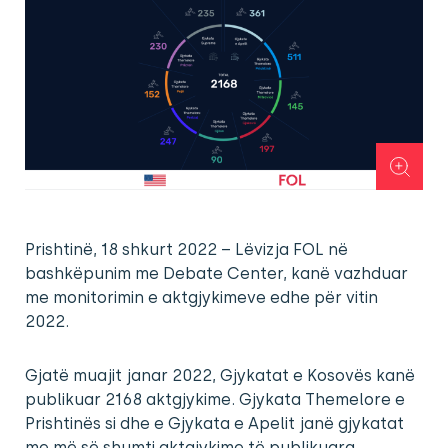
Prishtinë, 18 shkurt 2022 – Lëvizja FOL në
bashkëpunim me Debate Center, kanë vazhduar
me monitorimin e aktgjykimeve edhe për vitin
2022.
Gjatë muajit janar 2022, Gjykatat e Kosovës kanë
publikuar 2168 aktgjykime. Gjykata Themelore e
Prishtinës si dhe e Gjykata e Apelit janë gjykatat
me më së shumti aktgjykime të publikuara.