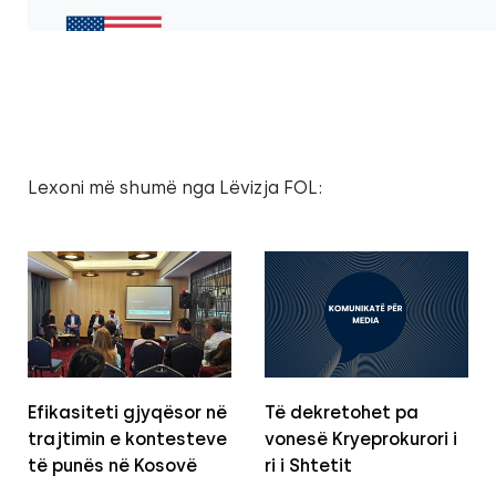
Lexoni më shumë nga Lëvizja FOL:
Efikasiteti gjyqësor në
Të dekretohet pa
trajtimin e kontesteve
vonesë Kryeprokurori i
të punës në Kosovë
ri i Shtetit