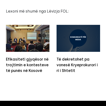
Lexoni më shumë nga Lëvizja FOL:
Efikasiteti gjyqësor në
Të dekretohet pa
trajtimin e kontesteve
vonesë Kryeprokurori i
të punës në Kosovë
ri i Shtetit