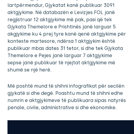
lartpërmendur, Gjykatat kanë publikuar 3091
aktgjykime. Në databazën e Levizjes FOL janë
regjistruar 12 aktgjykime më pak, pasi që tek
Gjykata Themelore e Prishtinës janë larguar 5
akgjykime ku 4 prej tyre kanë qenë aktgjykime për
konteste martesore, ndërsa 1 aktgjykim është
publikuar mbas dates 31 tetor, si dhe tek Gjykata
Themelore e Pejes janë larguar 7 aktgjykime
sepse janë publikuar të njejtat aktgjykime më
shumë se një herë.
Më poshtë mund të shihni infografikat për secilën
gjykatë si dhe degë. Poashtu mund të shihni edhe
numrin e aktgjykimeve të publikuara sipas natyrës
penale, civile, administrative si dhe ekonomike.