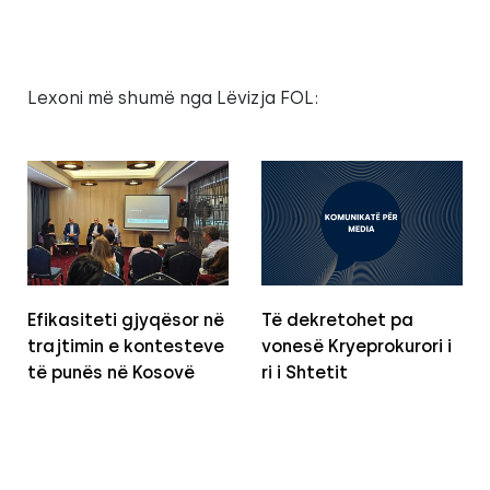
Lexoni më shumë nga Lëvizja FOL:
Efikasiteti gjyqësor në
Të dekretohet pa
trajtimin e kontesteve
vonesë Kryeprokurori i
të punës në Kosovë
ri i Shtetit