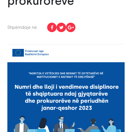
prokurorëve
Shpërndaje në: