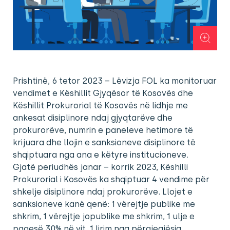
Prishtinë, 6 tetor 2023 – Lëvizja FOL ka monitoruar
vendimet e Këshillit Gjyqësor të Kosovës dhe
Këshillit Prokurorial të Kosovës në lidhje me
ankesat disiplinore ndaj gjyqtarëve dhe
prokurorëve, numrin e paneleve hetimore të
krijuara dhe llojin e sanksioneve disiplinore të
shqiptuara nga ana e këtyre institucioneve.
Gjatë periudhës janar – korrik 2023, Këshilli
Prokurorial i Kosovës ka shqiptuar 4 vendime për
shkelje disiplinore ndaj prokurorëve. Llojet e
sanksioneve kanë qenë: 1 vërejtje publike me
shkrim, 1 vërejtje jopublike me shkrim, 1 ulje e
pagesë 30% në vit, 1 lirim nga përgjegjësia