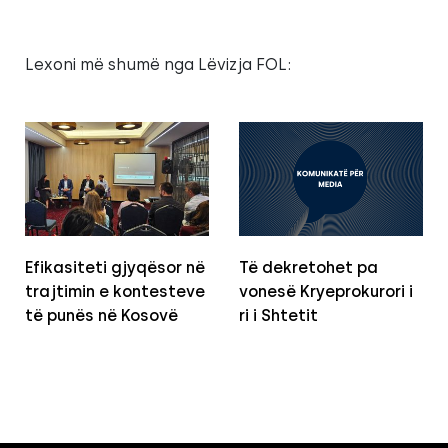
Lexoni më shumë nga Lëvizja FOL:
Efikasiteti gjyqësor në
Të dekretohet pa
trajtimin e kontesteve
vonesë Kryeprokurori i
të punës në Kosovë
ri i Shtetit