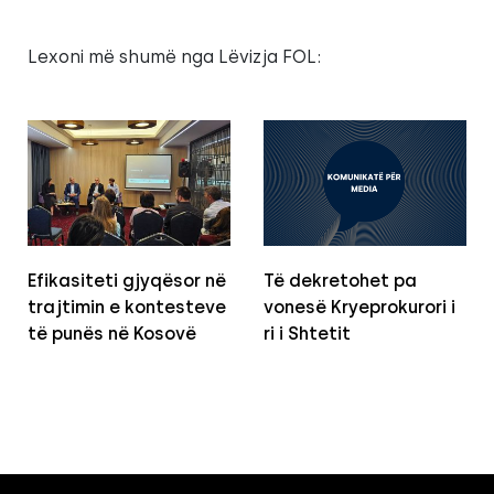
Lexoni më shumë nga Lëvizja FOL:
Efikasiteti gjyqësor në
Të dekretohet pa
trajtimin e kontesteve
vonesë Kryeprokurori i
të punës në Kosovë
ri i Shtetit