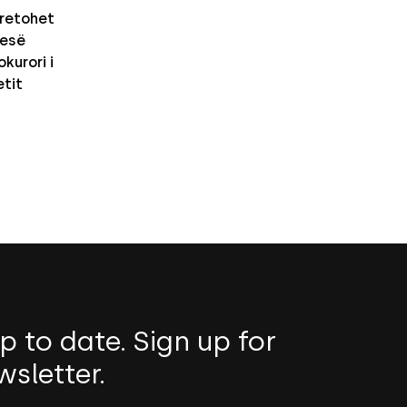
retohet
nesë
kurori i
etit
p to date. Sign up for
wsletter.