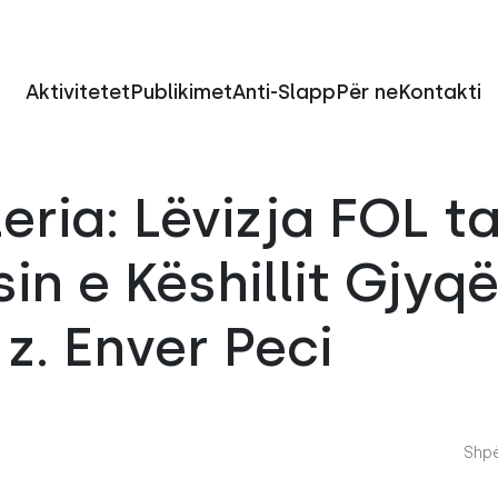
Aktivitetet
Publikimet
Anti-Slapp
Për ne
Kontakti
eria: Lëvizja FOL t
in e Këshillit Gjyq
z. Enver Peci
Shpë