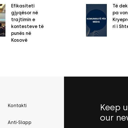
Efikasiteti
Të dek
gjyqësor në
pa vo
trajtimin e
Kryepro
kontesteve të
ri i Sht
punës në
Kosovë
Keep u
Kontakti
our ne
Anti-Slapp