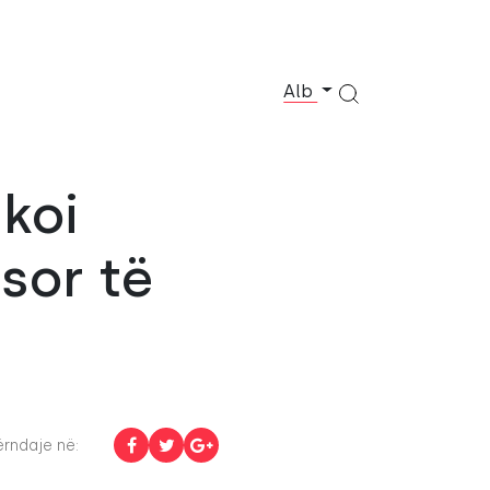
Alb
akoi
ësor të
rndaje në: