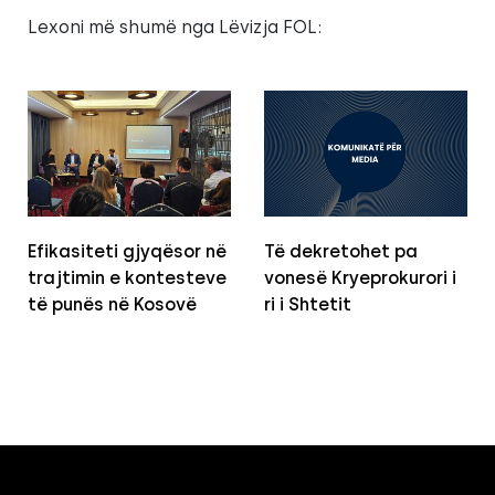
Lexoni më shumë nga Lëvizja FOL:
Efikasiteti gjyqësor në
Të dekretohet pa
trajtimin e kontesteve
vonesë Kryeprokurori i
të punës në Kosovë
ri i Shtetit