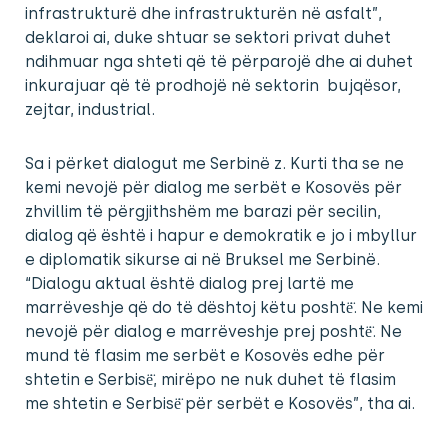
infrastrukturë dhe infrastrukturën në asfalt”,
deklaroi ai, duke shtuar se sektori privat duhet
ndihmuar nga shteti që të përparojë dhe ai duhet
inkurajuar që të prodhojë në sektorin bujqësor,
zejtar, industrial.
Sa i përket dialogut me Serbinë z. Kurti tha se ne
kemi nevojë për dialog me serbët e Kosovës për
zhvillim të përgjithshëm me barazi për secilin,
dialog që është i hapur e demokratik e jo i mbyllur
e diplomatik sikurse ai në Bruksel me Serbinë.
“Dialogu aktual është dialog prej lartë me
marrëveshje që do të dështoj këtu poshtë̈. Ne kemi
nevojë për dialog e marrëveshje prej poshtë̈. Ne
mund të flasim me serbët e Kosovës edhe për
shtetin e Serbisë̈, mirëpo ne nuk duhet të flasim
me shtetin e Serbisë̈ për serbët e Kosovës”, tha ai.