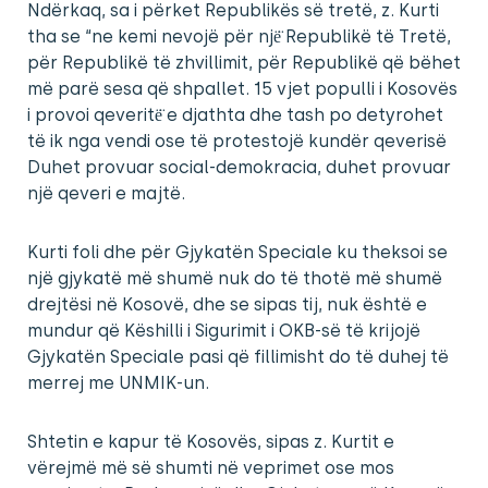
Ndërkaq, sa i përket Republikës së tretë, z. Kurti
tha se “ne kemi nevojë për një̈ Republikë të Tretë,
për Republikë të zhvillimit, për Republikë që bëhet
më parë sesa që shpallet. 15 vjet populli i Kosovës
i provoi qeveritë̈ e djathta dhe tash po detyrohet
të ik nga vendi ose të protestojë kundër qeverisë
Duhet provuar social-demokracia, duhet provuar
një qeveri e majtë.
Kurti foli dhe për Gjykatën Speciale ku theksoi se
një gjykatë më shumë nuk do të thotë më shumë
drejtësi në Kosovë, dhe se sipas tij, nuk është e
mundur që Këshilli i Sigurimit i OKB-së të krijojë
Gjykatën Speciale pasi që fillimisht do të duhej të
merrej me UNMIK-un.
Shtetin e kapur të Kosovës, sipas z. Kurtit e
vërejmë më së shumti në veprimet ose mos