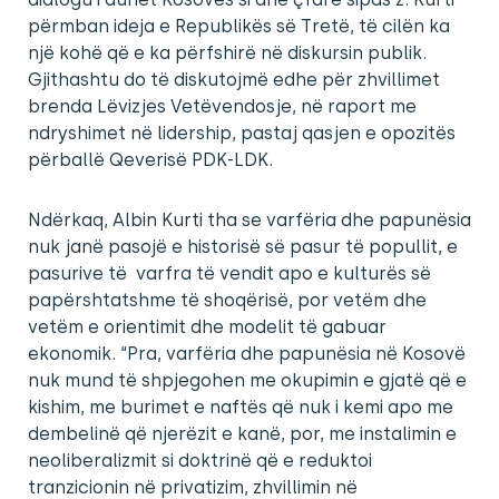
përmban ideja e Republikës së Tretë, të cilën ka
një kohë që e ka përfshirë në diskursin publik.
Gjithashtu do të diskutojmë edhe për zhvillimet
brenda Lëvizjes Vetëvendosje, në raport me
ndryshimet në lidership, pastaj qasjen e opozitës
përballë Qeverisë PDK-LDK.
Ndërkaq, Albin Kurti tha se varfëria dhe papunësia
nuk janë pasojë e historisë së pasur të popullit, e
pasurive të varfra të vendit apo e kulturës së
papërshtatshme të shoqërisë, por vetëm dhe
vetëm e orientimit dhe modelit të gabuar
ekonomik. “Pra, varfëria dhe papunësia në Kosovë
nuk mund të shpjegohen me okupimin e gjatë që e
kishim, me burimet e naftës që nuk i kemi apo me
dembelinë që njerëzit e kanë, por, me instalimin e
neoliberalizmit si doktrinë që e reduktoi
tranzicionin në privatizim, zhvillimin në