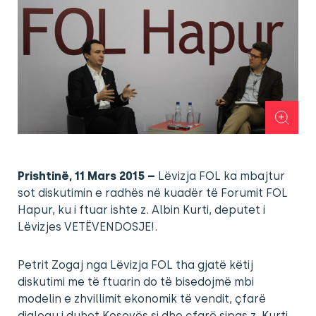
Prishtinë, 11 Mars 2015 –
Lëvizja FOL ka mbajtur
sot diskutimin e radhës në kuadër të Forumit FOL
Hapur, ku i ftuar ishte z. Albin Kurti, deputet i
Lëvizjes VETËVENDOSJE!.
Petrit Zogaj nga Lëvizja FOL tha gjatë këtij
diskutimi me të ftuarin do të bisedojmë mbi
modelin e zhvillimit ekonomik të vendit, çfarë
dialogu i duhet Kosovës si dhe çfarë sipas z. Kurti