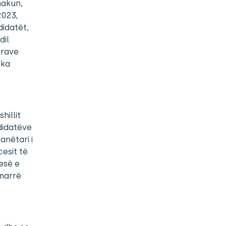
makun,
2023,
didatët,
dil
urave
 ka
hillit
ndidatëve
anëtari i
cesit të
jesë e
 marrë