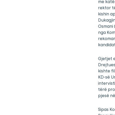
me katër
rektor t
kishin a
Dukagjin
Osmani (
nga Komi
rekomand
kandidat
Gjetjet 
Drejtues
kishte f
KD-së Ur
intervis
tërë pro
pjesë në
Sipas Ko