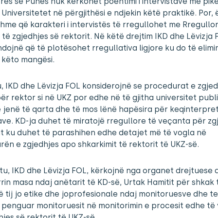
res së Punës nuk kërkohet poentimi i intervistave me pik
a Universitetet në përgjithësi e ndjekin këtë praktikë. Por,
hme që karakteri i intervistës të rregullohet me Rregullo
të zgjedhjes së rektorit. Në këtë drejtim IKD dhe Lëvizja
ojnë që të plotësohet rregullativa ligjore ku do të elim
a këto mangësi.
, IKD dhe Lëvizja FOL konsiderojnë se procedurat e zgje
për rektor si në UKZ por edhe në të gjitha universitet publ
 jenë të qarta dhe të mos lënë hapësira për keqinterpret
ave. KD-ja duhet të miratojë rregullore të veçanta për zg
it ku duhet të parashihen edhe detajet më të vogla në
ën e zgjedhjes apo shkarkimit të rektorit të UKZ-së.
tu, IKD dhe Lëvizja FOL, kërkojnë nga organet drejtuese 
in masa ndaj anëtarit të KD-së, Urtak Hamitit për shkak 
ë tij jo etike dhe joprofesionale ndaj monitoruesve dhe te
t’i penguar monitoruesit në monitorimin e procesit edhe të 
hjes së rektorit të UKZ-së.