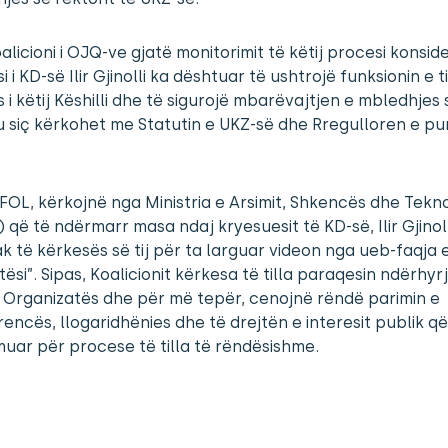
oalicioni i OJQ-ve gjatë monitorimit të këtij procesi konsi
 i KD-së Ilir Gjinolli ka dështuar të ushtrojë funksionin e tij
 i këtij Këshilli dhe të sigurojë mbarëvajtjen e mbledhjes 
u siç kërkohet me Statutin e UKZ-së dhe Rregulloren e pu
FOL, kërkojnë nga Ministria e Arsimit, Shkencës dhe Tekno
që të ndërmarr masa ndaj kryesuesit të KD-së, Ilir Gjinolli
k të kërkesës së tij për ta larguar videon nga ueb-faqja e
tësi”. Sipas, Koalicionit kërkesa të tilla paraqesin ndërhyr
 Organizatës dhe për më tepër, cenojnë rëndë parimin e
encës, llogaridhënies dhe të drejtën e interesit publik që
muar për procese të tilla të rëndësishme.