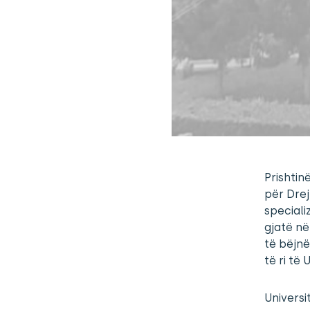
Prishtin
për Drej
speciali
gjatë në
të bëjnë
të ri të 
Universi