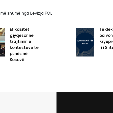
 më shumë nga Lëvizja FOL:
Efikasiteti
Të dek
gjyqësor në
pa vo
trajtimin e
Kryepro
kontesteve të
ri i Sht
punës në
Kosovë