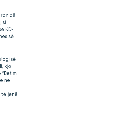
deron që
 si
së KD-
nës së
logjisë
, kjo
 “Betimi
je në
 të jenë