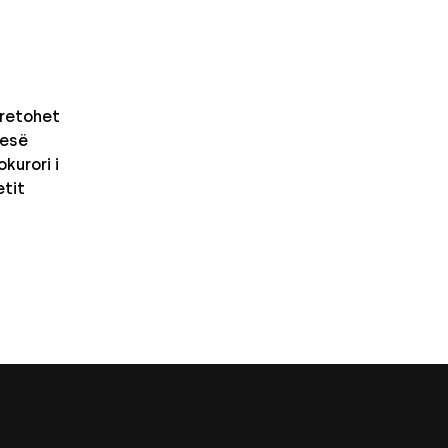
retohet
nesë
kurori i
etit