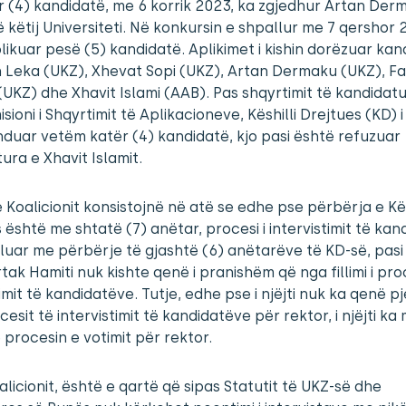
 (4) kandidatë, me 6 korrik 2023, ka zgjedhur Artan Der
ë këtij Universiteti. Në konkursin e shpallur me 7 qershor 
plikuar pesë (5) kandidatë. Aplikimet i kishin dorëzuar kan
 Leka (UKZ), Xhevat Sopi (UKZ), Artan Dermaku (UKZ), Fa
UKZ) dhe Xhavit Islami (AAB). Pas shqyrtimit të kandidat
sioni i Shqyrtimit të Aplikacioneve, Këshilli Drejtues (KD) i
uar vetëm katër (4) kandidatë, kjo pasi është refuzuar
ura e Xhavit Islamit.
e Koalicionit konsistojnë në atë se edhe pse përbërja e Kës
 është me shtatë (7) anëtar, procesi i intervistimit të ka
illuar me përbërje të gjashtë (6) anëtarëve të KD-së, pasi 
tak Hamiti nuk kishte qenë i pranishëm që nga fillimi i pro
timit të kandidatëve. Tutje, edhe pse i njëjti nuk ka qenë p
cesit të intervistimit të kandidatëve për rektor, i njëjti ka
 procesin e votimit për rektor.
alicionit, është e qartë që sipas Statutit të UKZ-së dhe