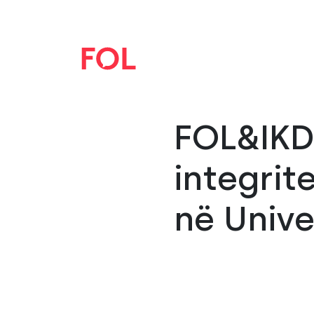
FOL&IKD:
integrit
në Univer