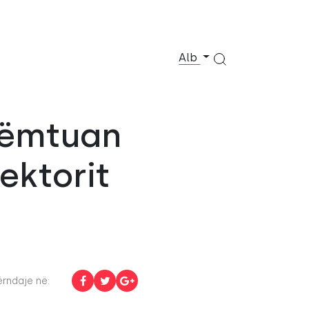
Alb
 dëmtuan
rektorit
rndaje në: