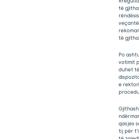
Rregullo
të gjith
rëndësis
veçantë 
rekomand
të gjith
Po ashtu
votimit 
duhet të
dispozit
e rektor
procedur
Gjithash
ndërmarr
qasjes s
tij për 
të zgjed