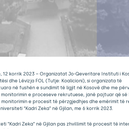
ë, 12 korrik 2023 – Organizatat Jo-Qeveritare Instituti i K
tësi dhe Lëvizja FOL (Tutje: Koalicioni), si organizata të
zuara në fushën e sundimit të ligjit në Kosovë dhe me për
 monitorimin e proceseve rekrutuese, janë pajtuar që së
 monitorimin e procesit të përzgjedhjes dhe emërimit të r
Universiteti “Kadri Zeka” në Gjilan, me 6 korrik 2023.
teti “Kadri Zeka” në Gjilan pas zhvillimit të procesit të int