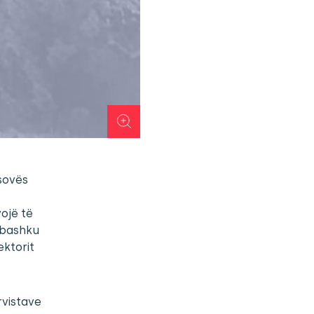
osovës
vojë të
 bashku
ektorit
ervistave