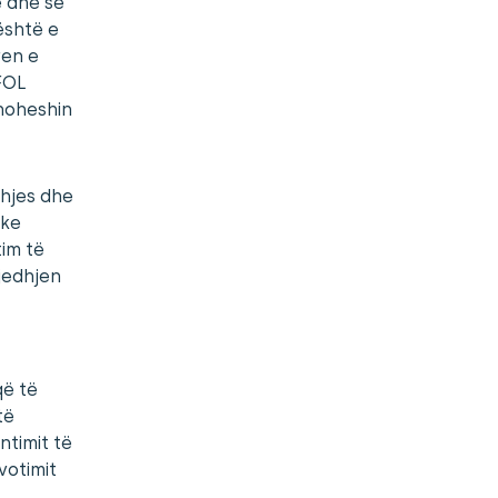
ë dhe se
 është e
ren e
 FOL
inoheshin
dhjes dhe
ike
im të
jedhjen
që të
të
ntimit të
votimit