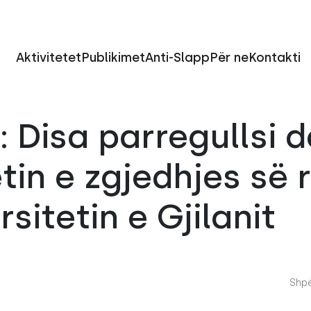
Aktivitetet
Publikimet
Anti-Slapp
Për ne
Kontakti
 Disa parregullsi
etin e zgjedhjes së 
sitetin e Gjilanit
Shpë