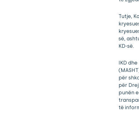
Tutje, K
kryesuesi
kryesues
së, asht
KD-së.
IKD dhe 
(MASHT) 
për shka
për Drej
punën e
transpar
të infor