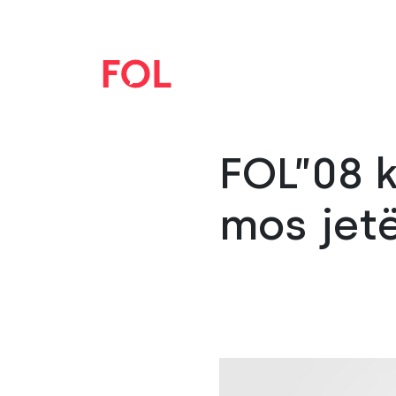
FOL”08 k
mos jetë