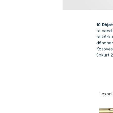
10 Dhje
të vendi
të kërku
dënohen
Kosovës
Shkurt 2
Lexoni