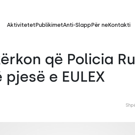
Aktivitetet
Publikimet
Anti-Slapp
Për ne
Kontakti
ërkon që Policia R
 pjesë e EULEX
Shpë