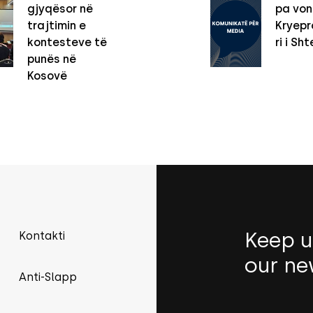
gjyqësor në
pa vo
trajtimin e
Kryepro
kontesteve të
ri i Sht
punës në
Kosovë
Keep u
Kontakti
our ne
Anti-Slapp