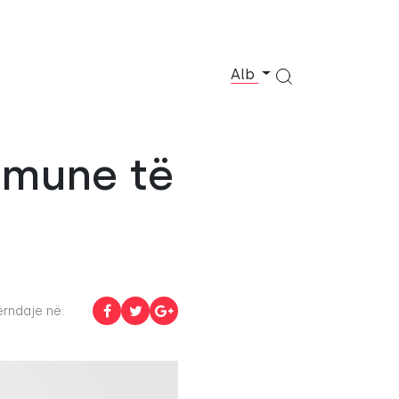
Alb
umune të
rndaje në: