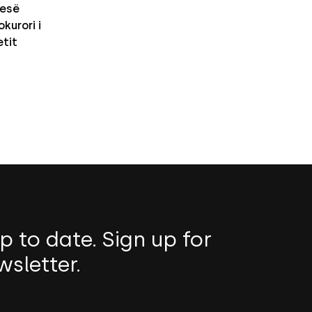
nesë
kurori i
etit
p to date. Sign up for
wsletter.