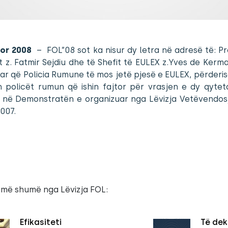
tor 2008
– FOL”08 sot ka nisur dy letra në adresë të: Pr
t z. Fatmir Sejdiu dhe të Shefit të EULEX z.Yves de Ker
ar që Policia Rumune të mos jetë pjesë e EULEX, përderi
 policët rumun që ishin fajtor për vrasjen e dy qytet
 në Demonstratën e organizuar nga Lëvizja Vetëvendos
007.
 më shumë nga Lëvizja FOL:
Efikasiteti
Të dek