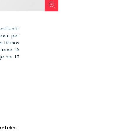
esidentit
mabon për
sa të mos
areve të
je me 10
retohet