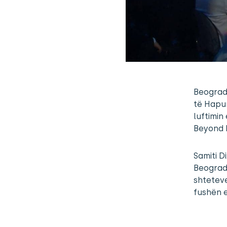
Beograd 
të Hapur
luftimin
Beyond 
Samiti D
Beograd
shteteve
fushën e