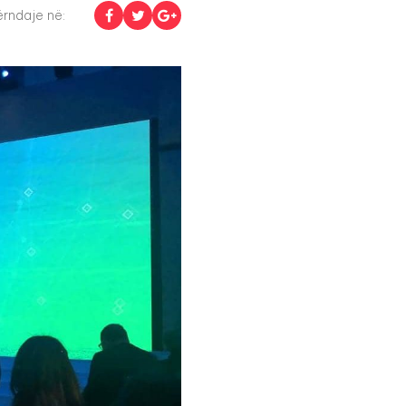
rndaje në: