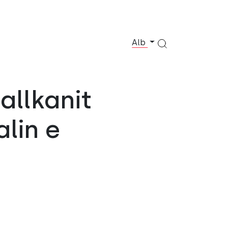
Alb
allkanit
lin e