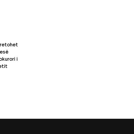
retohet
nesë
kurori i
etit