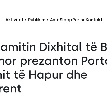
Aktivitetet
Publikimet
Anti-Slapp
Për ne
Kontakti
amitin Dixhital të B
or prezanton Porta
it të Hapur dhe
rent