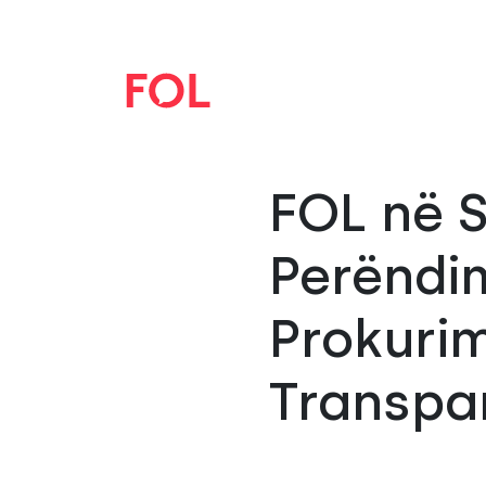
FOL në S
Perëndim
Prokurim
Transpa