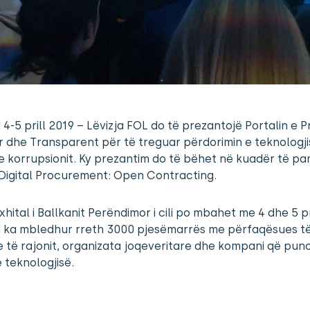
4-5 prill 2019 – Lëvizja FOL do të prezantojë Portalin e P
 dhe Transparent për të treguar përdorimin e teknologji
 e korrupsionit. Ky prezantim do të bëhet në kuadër të pan
Digital Procurement: Open Contracting.
ixhital i Ballkanit Perëndimor i cili po mbahet me 4 dhe 5 pr
 ka mbledhur rreth 3000 pjesëmarrës me përfaqësues t
 të rajonit, organizata joqeveritare dhe kompani që pun
 teknologjisë.