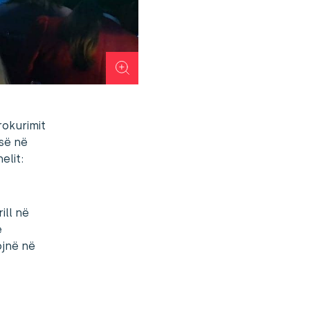
rokurimit
së në
elit:
ill në
ë
ojnë në