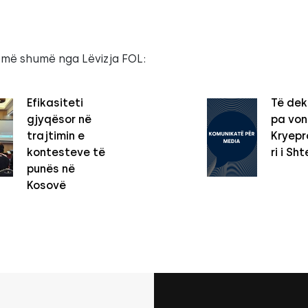
 më shumë nga Lëvizja FOL:
Efikasiteti
Të dek
gjyqësor në
pa vo
trajtimin e
Kryepro
kontesteve të
ri i Sht
punës në
Kosovë