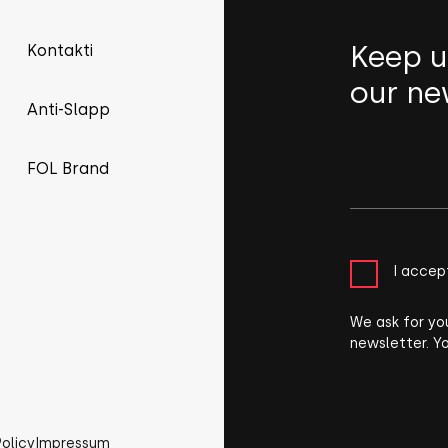
Keep u
Kontakti
our ne
Anti-Slapp
FOL Brand
I accep
We ask for yo
newsletter. Y
Policy
Impressum