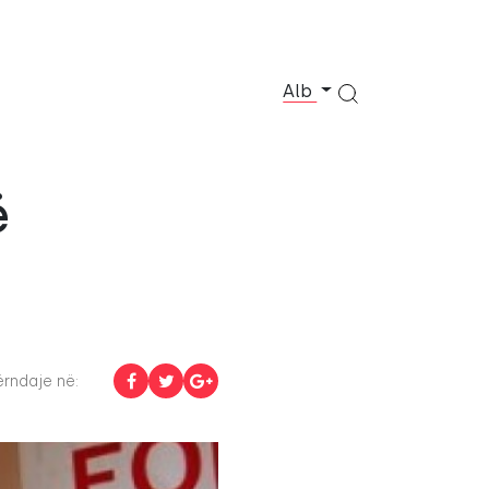
Alb
ë
rndaje në: