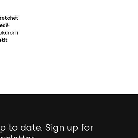
retohet
nesë
kurori i
etit
p to date. Sign up for