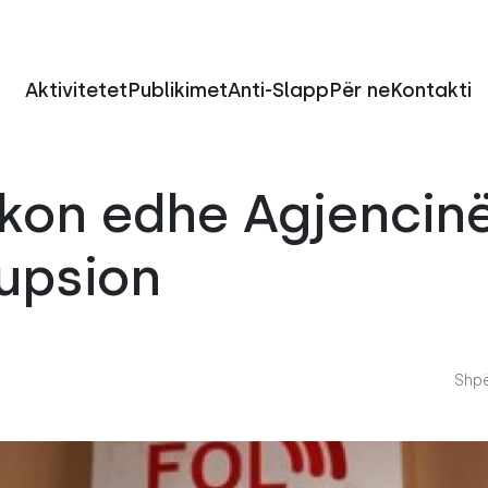
Aktivitetet
Publikimet
Anti-Slapp
Për ne
Kontakti
ikon edhe Agjencin
upsion
Shpë