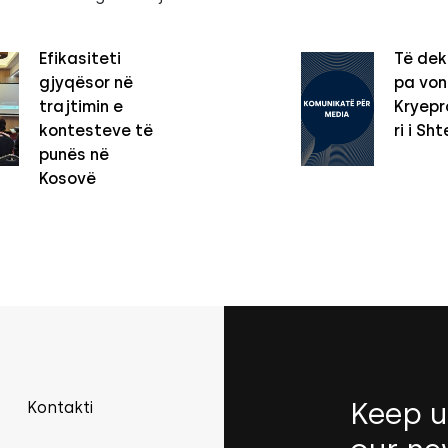
Efikasiteti
Të dek
gjyqësor në
pa vo
trajtimin e
Kryepro
kontesteve të
ri i Sht
punës në
Kosovë
Keep u
Kontakti