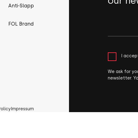
our ne
Anti-Slapp
FOL Brand
I accep
We ask for yo
newsletter. Y
Policy
Impressum