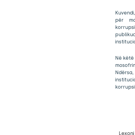
Kuvendi,
për mon
korrupsi
publiku
instituc
Në këtë 
mosofri
Ndërsa,
instituc
korrupsi
Lexoni