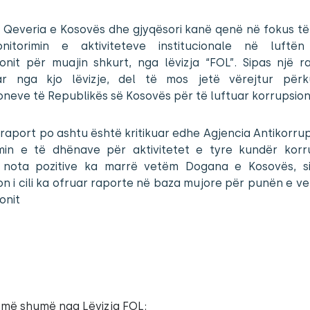
 Qeveria e Kosovës dhe gjyqësori kanë qenë në fokus të
itorimin e aktiviteteve institucionale në luftë
onit për muajin shkurt, nga lëvizja “FOL”. Sipas një r
ar nga kjo lëvizje, del të mos jetë vërejtur përk
ioneve të Republikës së Kosovës për të luftuar korrupsion
raport po ashtu është kritikuar edhe Agjencia Antikorru
min e të dhënave për aktivitetet e tyre kundër korr
 nota pozitive ka marrë vetëm Dogana e Kosovës, si
ion i cili ka ofruar raporte në baza mujore për punën e v
onit
 më shumë nga Lëvizja FOL: