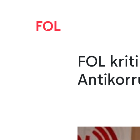
FOL krit
Antikorr