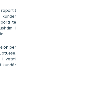
 raportit
n kundër
aporti të
ushtim i
in.
psion për
uptuese.
 i vetmi
et kundër