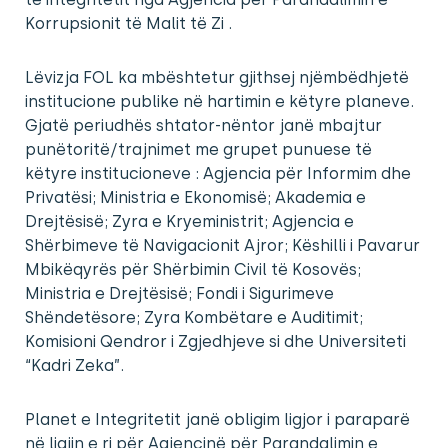
Korrupsionit të Malit të Zi .
Lëvizja FOL ka mbështetur gjithsej njëmbëdhjetë
institucione publike në hartimin e këtyre planeve.
Gjatë periudhës shtator-nëntor janë mbajtur
punëtoritë/trajnimet me grupet punuese të
këtyre institucioneve : Agjencia për Informim dhe
Privatësi; Ministria e Ekonomisë; Akademia e
Drejtësisë; Zyra e Kryeministrit; Agjencia e
Shërbimeve të Navigacionit Ajror; Këshilli i Pavarur
Mbikëqyrës për Shërbimin Civil të Kosovës;
Ministria e Drejtësisë; Fondi i Sigurimeve
Shëndetësore; Zyra Kombëtare e Auditimit;
Komisioni Qendror i Zgjedhjeve si dhe Universiteti
“Kadri Zeka”.
Planet e Integritetit janë obligim ligjor i paraparë
në ligjin e ri për Agjencinë për Parandalimin e