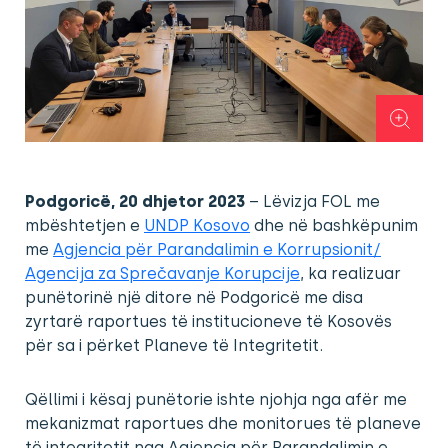
Podgoricë, 20 dhjetor 2023
– Lëvizja FOL me
mbështetjen e
UNDP Kosovo
dhe në bashkëpunim
me
Agjencia për Parandalimin e Korrupsionit/
Agencija za Sprečavanje Korupcije
, ka realizuar
punëtorinë një ditore në Podgoricë me disa
zyrtarë raportues të institucioneve të Kosovës
për sa i përket Planeve të Integritetit.
Qëllimi i kësaj punëtorie ishte njohja nga afër me
mekanizmat raportues dhe monitorues të planeve
të integritetit nga Agjencia për Parandalimin e