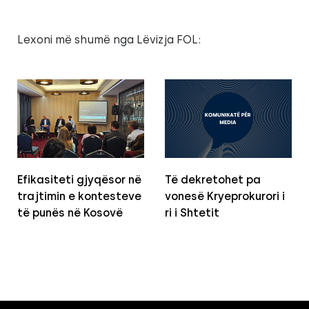
Lexoni më shumë nga Lëvizja FOL:
Efikasiteti gjyqësor në
Të dekretohet pa
trajtimin e kontesteve
vonesë Kryeprokurori i
të punës në Kosovë
ri i Shtetit