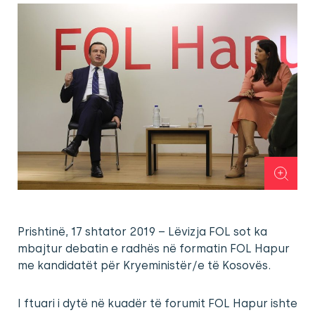
Prishtinë, 17 shtator 2019 – Lëvizja FOL sot ka
mbajtur debatin e radhës në formatin FOL Hapur
me kandidatët për Kryeministër/e të Kosovës.
I ftuari i dytë në kuadër të forumit FOL Hapur ishte