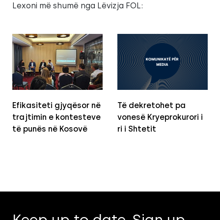
Lexoni më shumë nga Lëvizja FOL:
Efikasiteti gjyqësor në
Të dekretohet pa
trajtimin e kontesteve
vonesë Kryeprokurori i
të punës në Kosovë
ri i Shtetit
Keep up to date. Sign up