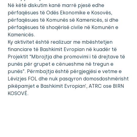
Në këtë diskutim kanë marrë pjesë edhe
përfaqësues të Odës Ekonomike e Kosovës,
përfaqësues të Komunës së Kamenicës, si dhe
përfaqësues të shoqërisë civile në Komunën e
Kamenicës.
Ky aktivitet është realizuar me mbështetjen
financiare të Bashkimit Evropian në kuadër të
Projektit “Mbrojtja dhe promovimi i të drejtave të
punës për grupet e cënueshme në tregun e
punës”. Përmbajtja është përgjegjësi e vetme e
Lëvizjes FOL dhe nuk pasqyron domosdoshmërisht
pikëpamjet e Bashkimit Evropian’, ATRC ose BIRN
KOSOVË.