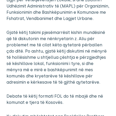
Udhëzimit Administrativ të (MAPL) për Organizimin,
Funksionimin dhe Bashkëpunimin e Komunave me
Fshatrat, Vendbanimet dhe Lagjet Urbane.
Gjatë këtij takimi pjesëmarrësit kishin mundësinë
që të diskutonin me nënkryetarin z. Aliu për
problemet me të cilat këta qytetarë përballen
çdo ditë. Po ashtu, gjatë këtij diskutimi në mënyrë
të hollësishme u shtjellua çështja e përzgjedhjes
së këshillave lokal, funksionimi i tyre, si dhe
mënyra më e mirë e bashkëpunimit në mes
komunës dhe kryetarëve të këshillave për
adresimin e kërkesave të të gjithë qytetarëve.
Debate të këtij formati FOL do të mbajë dhe në
komunat e tjera të Kosovës.