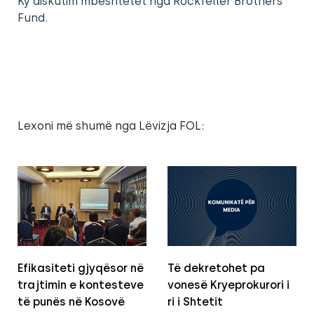
Ky diskutim mbështetet nga Rockfeller Brothers
Fund.
Lexoni më shumë nga Lëvizja FOL:
Efikasiteti gjyqësor në
Të dekretohet pa
trajtimin e kontesteve
vonesë Kryeprokurori i
të punës në Kosovë
ri i Shtetit