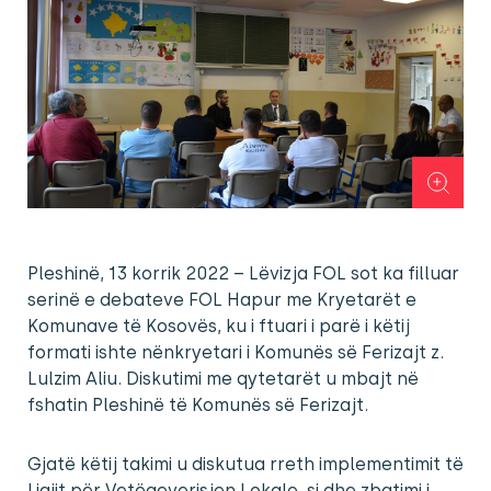
Pleshinë, 13 korrik 2022 – Lëvizja FOL sot ka filluar
serinë e debateve FOL Hapur me Kryetarët e
Komunave të Kosovës, ku i ftuari i parë i këtij
formati ishte nënkryetari i Komunës së Ferizajt z.
Lulzim Aliu. Diskutimi me qytetarët u mbajt në
fshatin Pleshinë të Komunës së Ferizajt.
Gjatë këtij takimi u diskutua rreth implementimit të
Ligjit për Vetëqeverisjen Lokale, si dhe zbatimi i