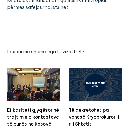
Ky projekt financohet nga Bashkimi Evropian
përmes safejournalists.net.
Lexoni më shumë nga Lëvizja FOL:
Efikasiteti gjyqësor në
Të dekretohet pa
trajtimin e kontesteve
vonesë Kryeprokurori i
të punës në Kosovë
ri i Shtetit