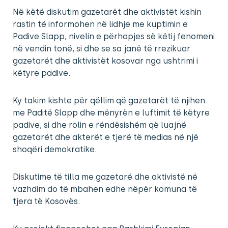
Në këtë diskutim gazetarët dhe aktivistët kishin
rastin të informohen në lidhje me kuptimin e
Padive Slapp, nivelin e përhapjes së këtij fenomeni
në vendin tonë, si dhe se sa janë të rrezikuar
gazetarët dhe aktivistët kosovar nga ushtrimi i
këtyre padive.
Ky takim kishte për qëllim që gazetarët të njihen
me Paditë Slapp dhe mënyrën e luftimit të këtyre
padive, si dhe rolin e rëndësishëm që luajnë
gazetarët dhe akterët e tjerë të medias në një
shoqëri demokratike.
Diskutime të tilla me gazetarë dhe aktivistë në
vazhdim do të mbahen edhe nëpër komuna të
tjera të Kosovës.