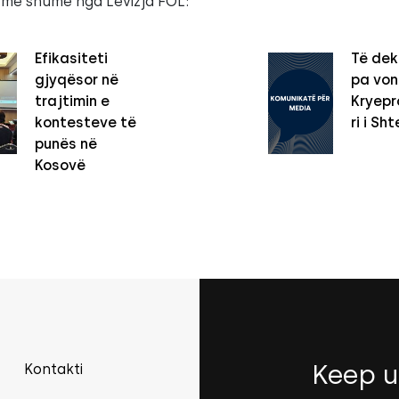
 më shumë nga Lëvizja FOL:
Efikasiteti
Të dek
gjyqësor në
pa vo
trajtimin e
Kryepro
kontesteve të
ri i Sht
punës në
Kosovë
Keep u
Kontakti