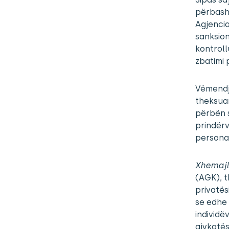
përbashk
Agjenci
sanksion
kontroll
zbatimi 
Vëmendje
theksuar
përbën s
prindërv
personal
Xhemajl
(AGK), t
privatës
se edhe 
individë
gjykatës