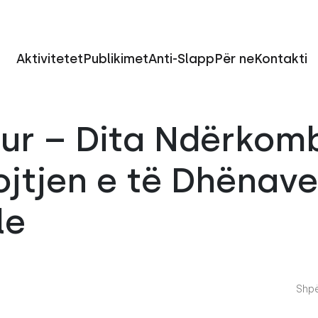
Aktivitetet
Publikimet
Anti-Slapp
Për ne
Kontakti
ur – Dita Ndërkom
jtjen e të Dhënave
le
Shpë