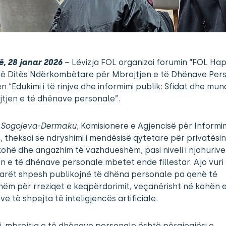
ë, 28 janar 2026
– Lëvizja FOL organizoi forumin “FOL Hap
të Ditës Ndërkombëtare për Mbrojtjen e të Dhënave Pers
 “Edukimi i të rinjve dhe informimi publik: Sfidat dhe mun
tjen e të dhënave personale”.
 Sogojeva-Dermaku
, Komisionere e Agjencisë për Inform
i, theksoi se ndryshimi i mendësisë qytetare për privatësi
ohë dhe angazhim të vazhdueshëm, pasi niveli i njohurive
n e të dhënave personale mbetet ende fillestar. Ajo vuri
tarët shpesh publikojnë të dhëna personale pa qenë të
hëm për rreziqet e keqpërdorimit, veçanërisht në kohën 
ve të shpejta të inteligjencës artificiale.
j, mbrojtja e të dhënave personale është përgjegjësi e