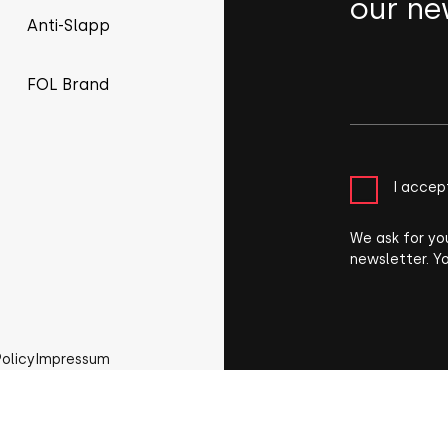
our ne
Anti-Slapp
FOL Brand
I accep
We ask for yo
newsletter. Y
Policy
Impressum