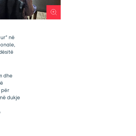
ur” në
onale,
dësitë
im dhe
në
 për
 në dukje
e