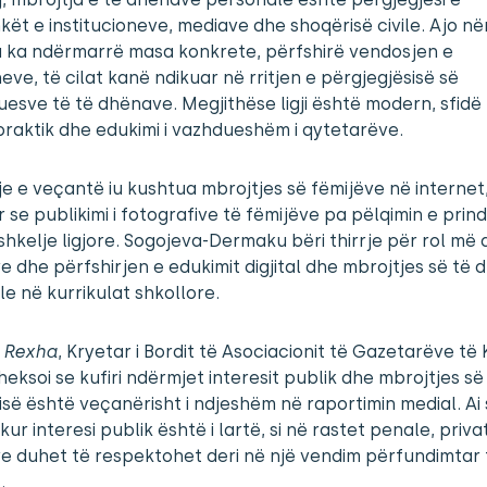
ët e institucioneve, mediave dhe shoqërisë civile. Ajo nën
a ka ndërmarrë masa konkrete, përfshirë vendosjen e
eve, të cilat kanë ndikuar në rritjen e përgjegjësisë së
uesve të të dhënave. Megjithëse ligji është modern, sfid
praktik dhe edukimi i vazhdueshëm i qytetarëve.
 e veçantë iu kushtua mbrojtjes së fëmijëve në internet
 se publikimi i fotografive të fëmijëve pa pëlqimin e prin
hkelje ligjore. Sogojeva-Dermaku bëri thirrje për rol më a
e dhe përfshirjen e edukimit digjital dhe mbrojtjes së të
e në kurrikulat shkollore.
 Rexha
, Kryetar i Bordit të Asociacionit të Gazetarëve të
heksoi se kufiri ndërmjet interesit publik dhe mbrojtjes së
isë është veçanërisht i ndjeshëm në raportimin medial. Ai 
kur interesi publik është i lartë, si në rastet penale, priva
ve duhet të respektohet deri në një vendim përfundimtar 
.