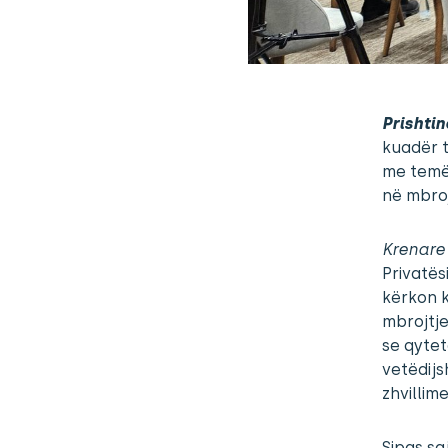
Prishtin
kuadër 
me temën
në mbroj
Krenare
Privatës
kërkon k
mbrojtje
se qyte
vetëdijs
zhvillime
Sipas sa