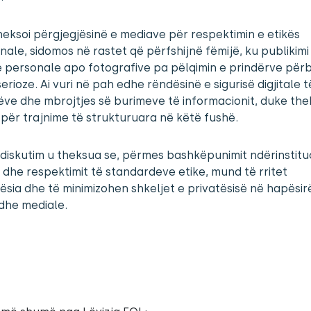
eksoi përgjegjësinë e mediave për respektimin e etikës
nale, sidomos në rastet që përfshijnë fëmijë, ku publikimi 
 personale apo fotografive pa pëlqimin e prindërve për
serioze. Ai vuri në pah edhe rëndësinë e sigurisë digjitale t
ve dhe mbrojtjes së burimeve të informacionit, duke th
për trajnime të strukturuara në këtë fushë.
diskutim u theksua se, përmes bashkëpunimit ndërinstitu
 dhe respektimit të standardeve etike, mund të rritet
ësia dhe të minimizohen shkeljet e privatësisë në hapësir
dhe mediale.