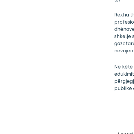
Rexha th
profesio
dhënave
shkelje 
gazetarë
nevojën 
Në këtë 
edukimit
përgjegj
publike 