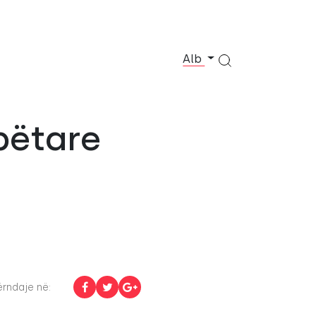
Alb
bëtare
rndaje në: