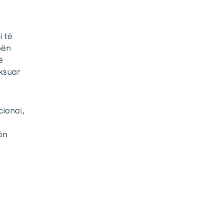
i të
bën
ë
eksuar
cional,
ën