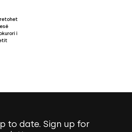
retohet
nesë
kurori i
etit
p to date. Sign up for