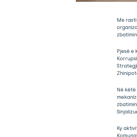
Me rasti
organizo
zbatimin
Pjesë e 
Korrupsi
Strategj
Zhinipot
Në këtë 
mekanizmi
zbatimin
Sinjaliz
Ky aktiv
Komunav