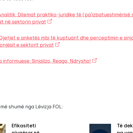
nalitik: Dilemat praktiko-juridike të (pa)zbatueshmërisë 
mit në sektorin privat
Gjetjet e anketës mbi të kuptuarit dhe perceptimin e sinja
njësit e sektorit privat
 informuese: Sinjalizo, Reago, Ndrysho!
 më shumë nga Lëvizja FOL:
Efikasiteti
Të dek
gjyqësor në
pa vo