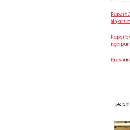
Raport A
sinjalizi
Raport: 
nga puno
Broshura
Lexoni