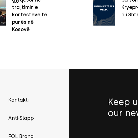
trajtimin e
Kryepro
kontesteve të
ri i Sht
punës në
Kosovë
Keep u
Kontakti
our ne
Anti-Slapp
FOL Brand