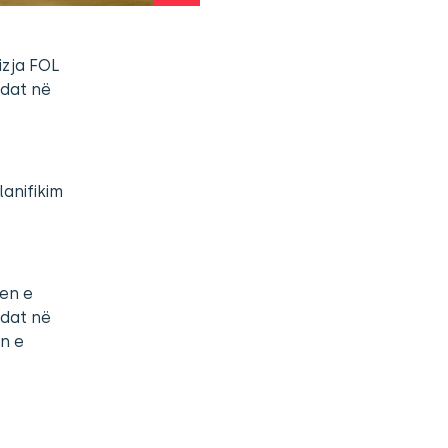
izja FOL
idat në
lanifikim
jen e
fidat në
en e