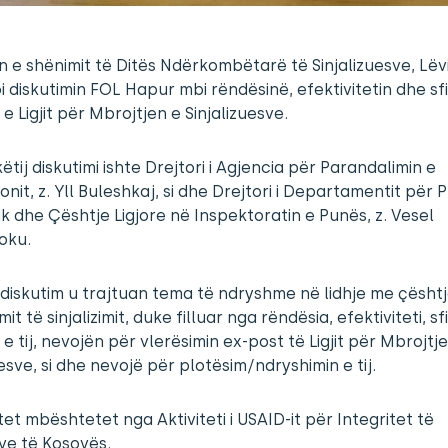
n e shënimit të Ditës Ndërkombëtarë të Sinjalizuesve, Lëv
i diskutimin FOL Hapur mbi rëndësinë, efektivitetin dhe sf
 e Ligjit për Mbrojtjen e Sinjalizuesve.
këtij diskutimi ishte Drejtori i Agjencia për Parandalimin e
onit, z. Yll Buleshkaj, si dhe Drejtori i Departamentit për P
ik dhe Çështje Ligjore në Inspektoratin e Punës, z. Vesel
oku.
diskutim u trajtuan tema të ndryshme në lidhje me çësht
t të sinjalizimit, duke filluar nga rëndësia, efektiviteti, s
 e tij, nevojën për vlerësimin ex-post të Ligjit për Mbrojtj
uesve, si dhe nevojë për plotësim/ndryshimin e tij.
itet mbështetet nga Aktiviteti i USAID-it për Integritet të
e të Kosovës.