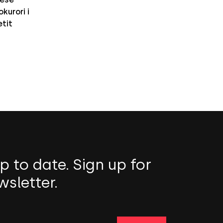
kurori i
etit
p to date. Sign up for
wsletter.