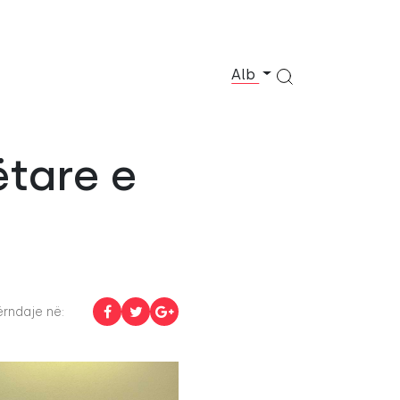
Alb
tare e
rndaje në: