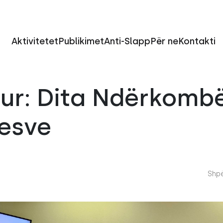
Aktivitetet
Publikimet
Anti-Slapp
Për ne
Kontakti
ur: Dita Ndërkombë
uesve
Shpë