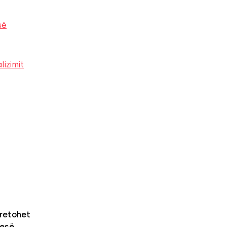
së
lizimit
retohet
nesë