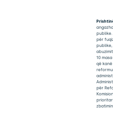
Prishtin
angazhoh
publike.
për fuqi
publike,
abuzimit
10 masa 
që kanë 
reformue
administ
Administ
për Refo
Komision
priorita
zbatimin