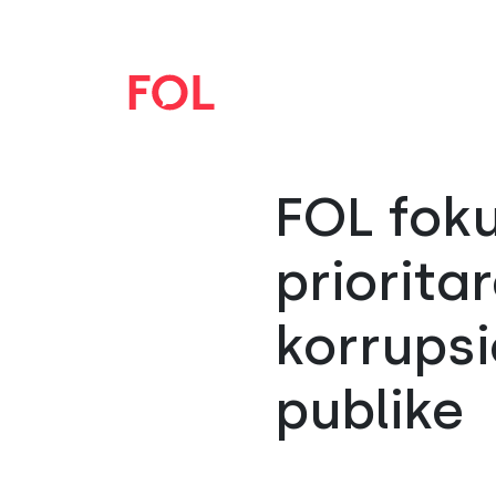
FOL fok
priorita
korrupsi
publike