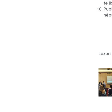
të l
Publ
nëpu
Lexoni