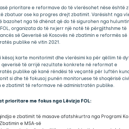
asë prioritare e reformave do të vlerësohet nëse është z
ë zbatuar ose ka progres drejt zbatimit. Varësisht nga vle
o të bazohet nga të dhënat që do të sigurohen nga hulumtim
 FOL, organizata do të nxjerr një notë të përgjithshme të
ancës së Qeverisë së Kosovës në zbatimin e reformës së
ratës publike në vitin 2021.
i i kësaj karte monitorimit dhe vlerësimi ka për qëllim të dy
e qeverisë të arrijë rezultate konkrete në reformat e
ratës publike që kanë rëndësi të veçantë për luftën kun
onit si dhe të fokusoj punën monitoruese të shoqërisë civ
 e zbatimit të reformave në administratën publike.
t prioritare me fokus nga Lëvizja FOL:
indja e zbatimit të masave afatshkurtra nga Programi K
Zbatimin e MSA-së