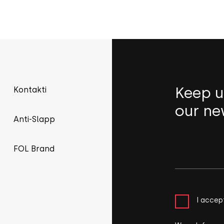
Keep u
Kontakti
our ne
Anti-Slapp
FOL Brand
I accep