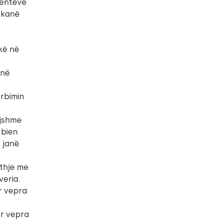
menteve
ë kanë
t
kë në
 në
ërbimin
ojshme
 bien
 janë
uthje me
veria.
r vepra
ër vepra