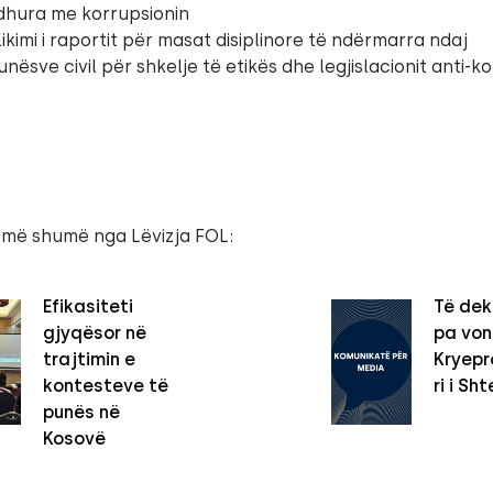
idhura me korrupsionin
ikimi i raportit për masat disiplinore të ndërmarra ndaj
nësve civil për shkelje të etikës dhe legjislacionit anti-k
 më shumë nga Lëvizja FOL:
Efikasiteti
Të dek
gjyqësor në
pa vo
trajtimin e
Kryepro
kontesteve të
ri i Sht
punës në
Kosovë