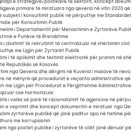
indja e strategjive/politikave të sektorit, koncept doku
ligjeve primare të miratuara nga qeveria në vitin 2020 q
 subjekt i konsultimit publik në përputhje me Standarde
male për Konsultimin Publik
elimi i Departamentit për Menaxhimin e Zyrtarëve Publi
strinë e Punëve të Brendshme
imi i zbatimit të rekrutimit të centralizuar në shërbimin civil
uthje me Ligjin për Zyrtarët Publik
imi i të aplikimit dhe testimit elektronik për pranim në sh
l të Republikës së Kosovës
timi nga Qeveria dhe dërgimi në Kuvend i masave të nev
ore në mënyrë që procedurat e veçanta administrative që
h me Ligjin për Procedurat e Përgjithshme Administrative
qizuar ose harmonizuar.
imi i valës së parë të racionalizimit të agjencive në përp
in e veprimit dhe koncept dokumentin e miratuar nga Qe
llimi zyrtarëve publikë që janë paditur apo në hetime pë
idhura me korrupsionin
imi nga postet publike i zyrtarëve të cilët janë dënuar p