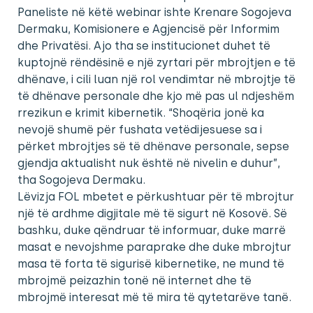
Paneliste në këtë webinar ishte Krenare Sogojeva
Dermaku, Komisionere e Agjencisë për Informim
dhe Privatësi. Ajo tha se institucionet duhet të
kuptojnë rëndësinë e një zyrtari për mbrojtjen e të
dhënave, i cili luan një rol vendimtar në mbrojtje të
të dhënave personale dhe kjo më pas ul ndjeshëm
rrezikun e krimit kibernetik. “Shoqëria jonë ka
nevojë shumë për fushata vetëdijesuese sa i
përket mbrojtjes së të dhënave personale, sepse
gjendja aktualisht nuk është në nivelin e duhur”,
tha Sogojeva Dermaku.
Lëvizja FOL mbetet e përkushtuar për të mbrojtur
një të ardhme digjitale më të sigurt në Kosovë. Së
bashku, duke qëndruar të informuar, duke marrë
masat e nevojshme paraprake dhe duke mbrojtur
masa të forta të sigurisë kibernetike, ne mund të
mbrojmë peizazhin tonë në internet dhe të
mbrojmë interesat më të mira të qytetarëve tanë.