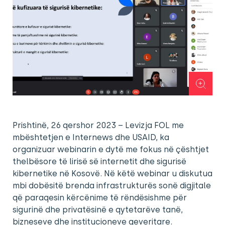
Prishtinë, 26 qershor 2023 – Levizja FOL me
mbështetjen e Internews dhe USAID, ka
organizuar webinarin e dytë me fokus në çështjet
thelbësore të lirisë së internetit dhe sigurisë
kibernetike në Kosovë. Në këtë webinar u diskutua
mbi dobësitë brenda infrastrukturës sonë digjitale
që paraqesin kërcënime të rëndësishme për
sigurinë dhe privatësinë e qytetarëve tanë,
bizneseve dhe institucioneve qeveritare.