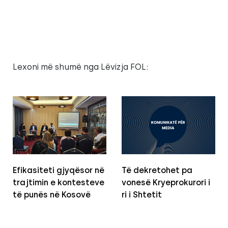
Lexoni më shumë nga Lëvizja FOL:
Efikasiteti gjyqësor në
Të dekretohet pa
trajtimin e kontesteve
vonesë Kryeprokurori i
të punës në Kosovë
ri i Shtetit