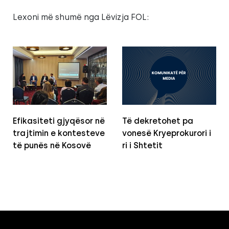
Lexoni më shumë nga Lëvizja FOL:
Efikasiteti gjyqësor në
Të dekretohet pa
trajtimin e kontesteve
vonesë Kryeprokurori i
të punës në Kosovë
ri i Shtetit