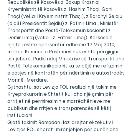
Republikës së Kosovës z. Jakup Krasniqi,
Kryeministrit të Kosovës z. Hashim Thaçi, Gani
Thaçi (vëllai i Kryeministrit Thaçi), z.Bardhyl Sejdiu
(djali i Presidentit Sejdiu) z. Fatmir Limaj, Ministër i
Transportit dhe Postë-Telekomunikacionit i z.
Demir Limaj (vëllai i z. Fatmir Limaj). Kërkesa e
njëjtë i është ripërsëritur edhe me 12 Maj 2010,
mirëpo Komuna e Prishtinës nuk është përgjigjur
asnjëherë. Padia ndaj Ministrisë së Transportit dhe
Postë-Telekomunikacionit ka të bëjë me refuzimin
e qasjes në kontratën për ndërtimin e autostradës
Morinë- Merdare.
Gjithashtu, sot Lëvizja FOL realizoi një takim me
Kryeprokurorin e Shtetit ku i dha një çmim për
arritjet në përmirësimin e marrëdhënieve me
publikun dhe rritjen e transparencës së këtij
institucioni.
Gjatë takimit Ramadan Ilazi drejtor ekzekutiv i
Lëvizjes FOL shprehi mirënjohjen për punën dhe