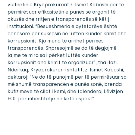
vullnetin e Kryeprokurorit z. Ismet Kabashi për të
përmirësuar efikasitetin e punës së organit të
akuzës dhe rritjen e transparencës së këtij
institucioni. “Besueshmëria e qytetarëve është
qenësore për suksesin në luftën kundër krimit dhe
korrupsionit. Kjo mund të arrihet përmes
transparencës. Shpresojmë se do të dëgjojmë
lajme të mira sa i përket luftës kundër
korrupsionit dhe krimit të organizuar”, tha Ilazi.
Ndërkaq, Kryeprokurori i shtetit, z. Ismet Kabashi,
deklaroj: “Ne do të punojmë për të përmirësuar sa
më shumë transparencën e punës sonë, brenda
kufizimeve të cilat i kemi, dhe falënderoj Lëvizjen
FOL për mbështetje në këtë aspekt”.