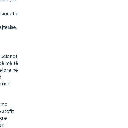
ucionet e
jtësisë,
ë
tucionet
cë më të
elore në
ë
imi i
reme
 stafit
da e
ër