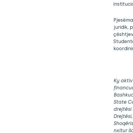
instituc
Pjesëmar
juridik, 
çështjev
Studentë
koordini
Ky aktiv
financua
Bashkua
State Co
drejtës
Drejtësi
Shoqëris
nxitur l