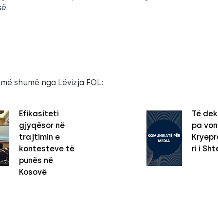
së
.
 më shumë nga Lëvizja FOL:
Efikasiteti
Të dek
gjyqësor në
pa vo
trajtimin e
Kryepro
kontesteve të
ri i Sht
punës në
Kosovë