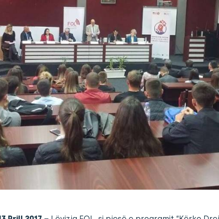
3 Prill 2017
– Lëvizja FOL, si pjesë e programit “Kërko Drej