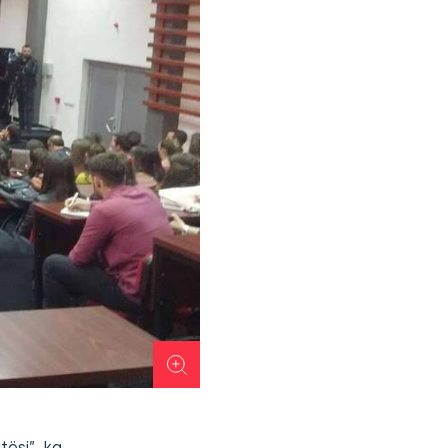
tësi”, ka