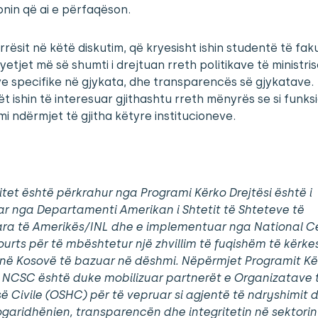
ionin që ai e përfaqëson.
rësit në këtë diskutim, që kryesisht ishin studentë të faku
pyetjet më së shumti i drejtuan rreth politikave të ministris
e specifike në gjykata, dhe transparencës së gjykatave.
t ishin të interesuar gjithashtu rreth mënyrës se si funk
mi ndërmjet të gjitha këtyre institucioneve.
itet është përkrahur nga Programi Kërko Drejtësi është i
r nga Departamenti Amerikan i Shtetit të Shteteve të
ra të Amerikës/INL dhe e implementuar nga National Ce
urts për të mbështetur një zhvillim të fuqishëm të kërke
i në Kosovë të bazuar në dëshmi. Nëpërmjet Programit Kë
, NCSC është duke mobilizuar partnerët e Organizatave 
ë Civile (OSHC) për të vepruar si agjentë të ndryshimit 
logaridhënien, transparencën dhe integritetin në sektorin