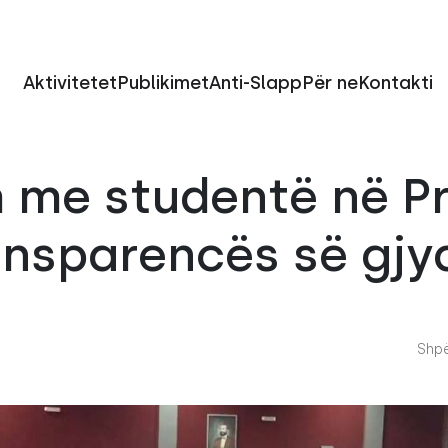
Aktivitetet
Publikimet
Anti-Slapp
Për ne
Kontakti
 me studentë në Pr
ansparencës së gjy
Shpë