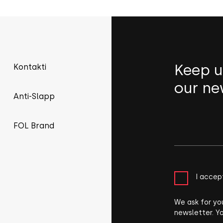
Keep u
Kontakti
our ne
Anti-Slapp
FOL Brand
I accep
We ask for yo
newsletter. Y