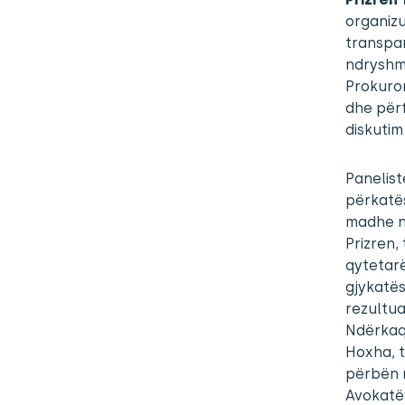
organizu
transpar
ndryshme
Prokuror
dhe përf
diskutim 
Panelist
përkatës
madhe në
Prizren,
qytetarë
gjykatës
rezultua
Ndërkaq
Hoxha, t
përbën r
Avokatë