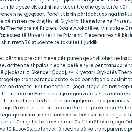
ar një tryezë diskutimi me student/e dhe qytetar/e për
encën në gjyqësor. Panelist ishin përfaqësues nga instit
 që mirren me drejtësi si: Gjykata Themelore në Prizren,
ia Themelore në Prizren, Oda e Avokatëve, Ministria e Dre
aqësues të Universitetit të Prizrenit. Pjesëmarrës në kët
ishin rreth 70 studentë të fakultetit juridik.
ët përmes prezantimeve për punën që zhvillohet në insti
e, arritën të shpalosin edhe idetë e tyre për transparen
 gjyqësor. z. Skënder Çoçaj, zv. Kryetar i Gjykatës Them
 tregoi që transparenca është kyqe për rritjen e besimit t
ve në drejtësi. Për më tepër z. Çoçaj tregoi që bashkëpun
 themelore në Prizren me një organizatë jo-qeveritare ka
r të jetë shumë frytdhënës në ngritjen e transparencës.
, nga Prokuroria Themelore në Prizren, prokurorja Meh
regoi që numri i madh i lëndëve së bashku me mungesë të
rezik për ngritje të transparencës. Fitim Shporta, nga O
ve të Kosovës, potencoi rëndësinë që ka transparenca p