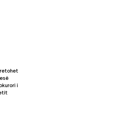
retohet
nesë
kurori i
etit