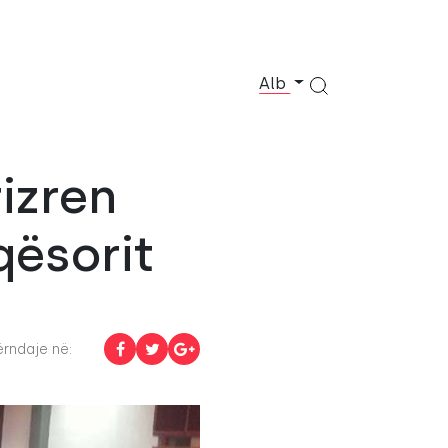
Alb
izren
qësorit
rndaje në: