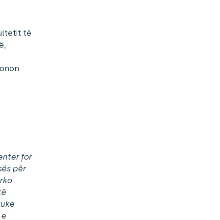
ltetit të
ë,
sionon
nter for
sës për
rko
të
duke
 e