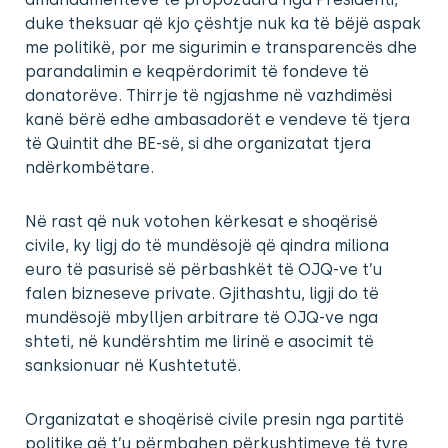
duke theksuar që kjo çështje nuk ka të bëjë aspak
me politikë, por me sigurimin e transparencës dhe
parandalimin e keqpërdorimit të fondeve të
donatorëve. Thirrje të ngjashme në vazhdimësi
kanë bërë edhe ambasadorët e vendeve të tjera
të Quintit dhe BE-së, si dhe organizatat tjera
ndërkombëtare.
Në rast që nuk votohen kërkesat e shoqërisë
civile, ky ligj do të mundësojë që qindra miliona
euro të pasurisë së përbashkët të OJQ-ve t’u
falen bizneseve private. Gjithashtu, ligji do të
mundësojë mbylljen arbitrare të OJQ-ve nga
shteti, në kundërshtim me lirinë e asocimit të
sanksionuar në Kushtetutë.
Organizatat e shoqërisë civile presin nga partitë
politike që t’u përmbahen përkushtimeve të tyre