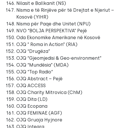
Nilasit e Ballkanit (NS)
Nisma e të Rinjëve për të Drejtat e Njeriut –
Kosovë (YIHR)
Nisma për Paqe dhe Unitet (NPU)
NVO “BOLJA PERSPEKTIVA” Pejë
Oda Ekonomike Amerikane në Kosovë
OJQ ” Roma in Action” (RIA)
OJQ “Drugëza”
OJQ “Gjeomjedisi & Geo-environment”
OJQ “Mundësia” (MDA)
OJQ “Top Radio“
OJQ Abstract – Pejë
OJQ ACCESS
OJQ Charity Mitrovica (ChM)
OJQ Dita (LD)
OJQ Ecopana
OJQ FEMINAE (AGF)
OJQ Gruaja Hyjnore
OJQ Integra