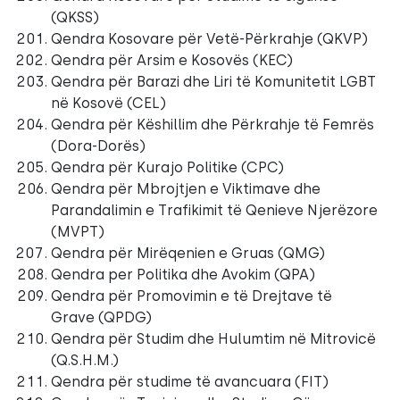
(QKSS)
Qendra Kosovare për Vetë-Përkrahje (QKVP)
Qendra për Arsim e Kosovës (KEC)
Qendra për Barazi dhe Liri të Komunitetit LGBT
në Kosovë (CEL)
Qendra për Këshillim dhe Përkrahje të Femrës
(Dora-Dorës)
Qendra për Kurajo Politike (CPC)
Qendra për Mbrojtjen e Viktimave dhe
Parandalimin e Trafikimit të Qenieve Njerëzore
(MVPT)
Qendra për Mirëqenien e Gruas (QMG)
Qendra per Politika dhe Avokim (QPA)
Qendra për Promovimin e të Drejtave të
Grave (QPDG)
Qendra për Studim dhe Hulumtim në Mitrovicë
(Q.S.H.M.)
Qendra për studime të avancuara (FIT)