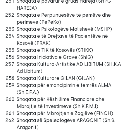
Shoqata e pavarur e gruas Hareja (SHPG
HAREJA)
Shoqata e Përpunuesëve të pemëve dhe
perimeve (PePeKo)
Shoqata e Psikologëve Malishevë (MSHP)
Shoqata e të Drejtave të Pacientëve në
Kosovë (PRAK)
Shoqata e TIK të Kosovës (STIKK)
Shoqata Iniciativa e Grave (ShIG)
Shoqata Kulturo-Artistike AD LIBITUM (SH.K.A
Ad Libitum)
Shoqata Kulturore GILAN (GILAN)
Shoqata për emancipimin e femrës ALMA
(Sh.E.F.A.)
Shoqata për Këshillime Financiare dhe
Mbrojtje të Investimeve (Sh.K.F.M.I)
Shoqata për Mbrojtjen e Zogjëve (FINCH)
Shoqata së Speleologëve ARAGONIT (Sh.S.
Aragonit)