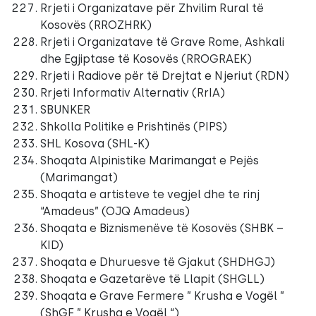
Rrjeti i Organizatave për Zhvilim Rural të
Kosovës (RROZHRK)
Rrjeti i Organizatave të Grave Rome, Ashkali
dhe Egjiptase të Kosovës (RROGRAEK)
Rrjeti i Radiove për të Drejtat e Njeriut (RDN)
Rrjeti Informativ Alternativ (RrIA)
SBUNKER
Shkolla Politike e Prishtinës (PIPS)
SHL Kosova (SHL-K)
Shoqata Alpinistike Marimangat e Pejës
(Marimangat)
Shoqata e artisteve te vegjel dhe te rinj
“Amadeus” (OJQ Amadeus)
Shoqata e Biznismenëve të Kosovës (SHBK –
KID)
Shoqata e Dhuruesve të Gjakut (SHDHGJ)
Shoqata e Gazetarëve të Llapit (SHGLL)
Shoqata e Grave Fermere ” Krusha e Vogël ”
(ShGF ” Krusha e Vogël “)