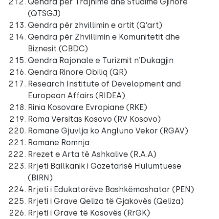
Qendra për Trajnime dhe Studime Gjinore
(QTSGJ)
Qendra për zhvillimin e artit (Q’art)
Qendra për Zhvillimin e Komunitetit dhe
Biznesit (CBDC)
Qendra Rajonale e Turizmit n’Dukagjin
Qendra Rinore Obiliq (QR)
Research Institute of Development and
European Affairs (RIDEA)
Rinia Kosovare Evropiane (RKE)
Roma Versitas Kosovo (RV Kosovo)
Romane Gjuvlja ko Angluno Vekor (RGAV)
Romane Romnja
Rrezet e Arta të Ashkalive (R.A.A)
Rrjeti Ballkanik i Gazetarisë Hulumtuese
(BIRN)
Rrjeti i Edukatorëve Bashkëmoshatar (PEN)
Rrjeti i Grave Qeliza të Gjakovës (Qeliza)
Rrjeti i Grave të Kosovës (RrGK)