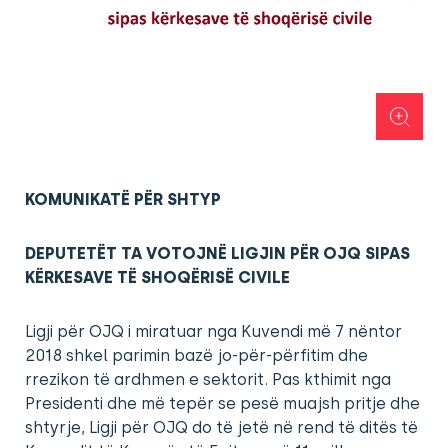
KOMUNIKATË PËR SHTYP
DEPUTETËT TA VOTOJNË LIGJIN PËR OJQ SIPAS
KËRKESAVE TË SHOQËRISË CIVILE
Ligji për OJQ i miratuar nga Kuvendi më 7 nëntor
2018 shkel parimin bazë jo-për-përfitim dhe
rrezikon të ardhmen e sektorit. Pas kthimit nga
Presidenti dhe më tepër se pesë muajsh pritje dhe
shtyrje, Ligji për OJQ do të jetë në rend të ditës të