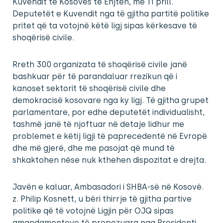
Kuvendit të Kosovës të Enjten, më 11 prill.
Deputetët e Kuvendit nga të gjitha partitë politike
pritet që ta votojnë këtë ligj sipas kërkesave të
shoqërisë civile.
Rreth 300 organizata të shoqërisë civile janë
bashkuar për të parandaluar rrezikun që i
kanoset sektorit të shoqërisë civile dhe
demokracisë kosovare nga ky ligj. Të gjitha grupet
parlamentare, por edhe deputetët individualisht,
tashmë janë të njoftuar në detaje lidhur me
problemet e këtij ligji të paprecedentë në Evropë
dhe më gjerë, dhe me pasojat që mund të
shkaktohen nëse nuk kthehen dispozitat e drejta.
Javën e kaluar, Ambasadori i SHBA-së në Kosovë.
z. Philip Kosnett, u bëri thirrje të gjitha partive
politike që të votojnë Ligjin për OJQ sipas
amandamenteve të propozuara nga Presidenti,