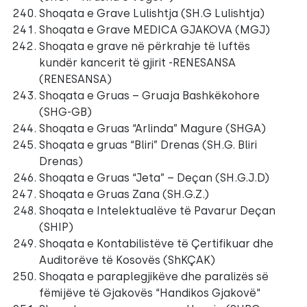
Shoqata e Grave Lulishtja (SH.G Lulishtja)
Shoqata e Grave MEDICA GJAKOVA (MGJ)
Shoqata e grave në përkrahje të luftës
kundër kancerit të gjirit -RENESANSA
(RENESANSA)
Shoqata e Gruas – Gruaja Bashkëkohore
(SHG-GB)
Shoqata e Gruas “Arlinda” Magure (SHGA)
Shoqata e gruas “Bliri” Drenas (SH.G. Bliri
Drenas)
Shoqata e Gruas “Jeta” – Deçan (SH.G.J.D)
Shoqata e Gruas Zana (SH.G.Z.)
Shoqata e Intelektualëve të Pavarur Deçan
(SHIP)
Shoqata e Kontabilistëve të Çertifikuar dhe
Auditorëve të Kosovës (ShKÇAK)
Shoqata e paraplegjikëve dhe paralizës së
fëmijëve të Gjakovës “Handikos Gjakovë“