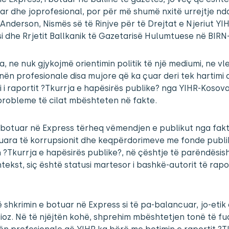
r dhe joprofesional, por për më shumë nxitë urrejtje nd
 Anderson, Nismës së të Rinjve për të Drejtat e Njeriut YI
i dhe Rrjetit Ballkanik të Gazetarisë Hulumtuese në BIRN
a, ne nuk gjykojmë orientimin politik të një mediumi, ne v
nën profesionale disa mujore që ka çuar deri tek hartimi
i i raportit ?Tkurrja e hapësirës publike? nga YIHR-Kosova, 
probleme të cilat mbështeten në fakte.
i botuar në Express tërheq vëmendjen e publikut nga fakt
uara të korrupsionit dhe keqpërdorimeve me fonde publi
 ?Tkurrja e hapësirës publike?, në çështje të parëndësi
tekst, siç është statusi martesor i bashkë-autorit të rapo
shkrimin e botuar në Express si të pa-balancuar, jo-etik
oz. Në të njëjtën kohë, shprehim mbështetjen tonë të f