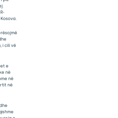
aj
HR-
-Kosova.
lerësojmë
 dhe
i cili vë
et e
ke në
shme në
rtit në
 dhe
uqishme