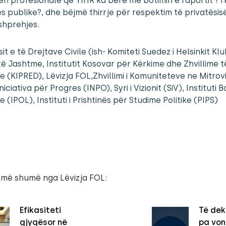
n profesionale që YIHR ka bërë me botimin e raportit ?T
s publike?, dhe bëjmë thirrje për respektim të privatësis
 shprehjes.
it e të Drejtave Civile (ish- Komiteti Suedez i Helsinkit Klu
 të Jashtme, Institutit Kosovar për Kërkime dhe Zhvillime t
ve (KIPRED), Lëvizja FOL,Zhvillimi i Komuniteteve ne Mitrov
iciativa për Progres (INPO), Syri i Vizionit (SiV), Instituti Ba
e (IPOL), Instituti i Prishtinës për Studime Politike (PIPS)
 më shumë nga Lëvizja FOL:
Efikasiteti
Të dek
gjyqësor në
pa vo