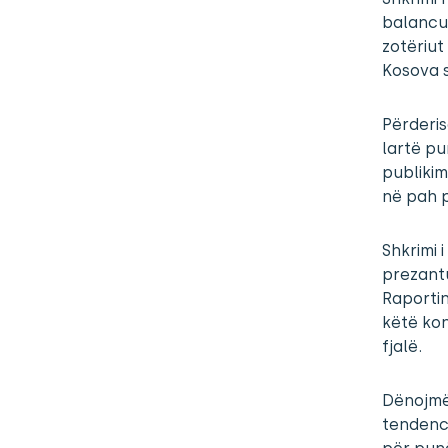
balancua
zotëriut
Kosova s
Përderis
lartë pu
publikim
në pah 
Shkrimi 
prezant
Raportin
këtë kon
fjalë.
Dënojmë 
tendenci