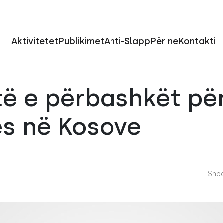
Aktivitetet
Publikimet
Anti-Slapp
Për ne
Kontakti
ë e përbashkët për 
es në Kosove
Shpë