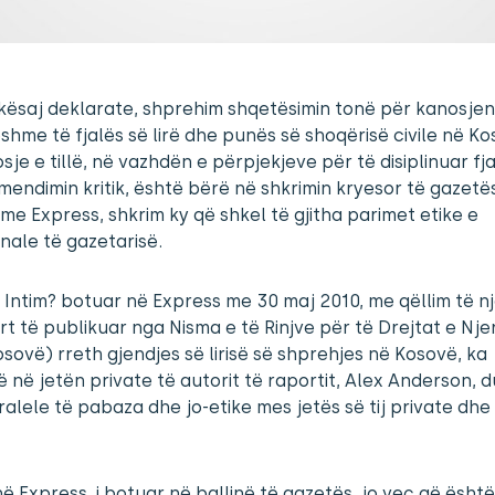
ësaj deklarate, shprehim shqetësimin tonë për kanosjen
hme të fjalës së lirë dhe punës së shoqërisë civile në Ko
sje e tillë, në vazhdën e përpjekjeve për të disiplinuar fj
 mendimin kritik, është bërë në shkrimin kryesor të gazetë
me Express, shkrim ky që shkel të gjitha parimet etike e
nale të gazetarisë.
 Intim? botuar në Express me 30 maj 2010, me qëllim të nj
rt të publikuar nga Nisma e të Rinjve për të Drejtat e Njer
sovë) rreth gjendjes së lirisë së shprehjes në Kosovë, ka
 në jetën private të autorit të raportit, Alex Anderson, 
alele të pabaza dhe jo-etike mes jetës së tij private dhe 
në Express, i botuar në ballinë të gazetës, jo veç që është