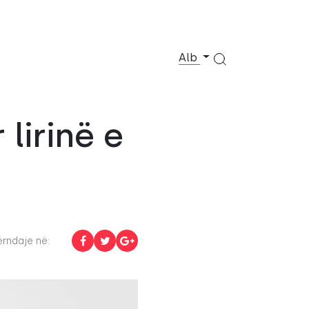
Alb
lirinë e
rndaje në: