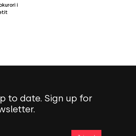
kurori i
etit
p to date. Sign up for
wsletter.