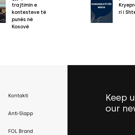
trajtimin e
Kryepro
kontesteve të
ri i Sht
punës në
Kosovë
Keep u
Kontakti
our ne
Anti-Slapp
FOL Brand