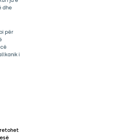
kurrja e
ë dhe
bi për
ë
icë
llkanik i
retohet
nesë