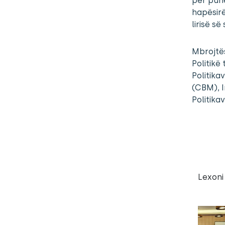
për punë
hapësirë
lirisë së
Mbrojtës
Politikë
Politika
(CBM), In
Politikav
Lexoni