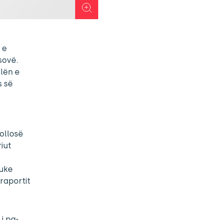
 e
sovë.
alën e
s së
ollosë
iut
duke
raportit
 i pa-