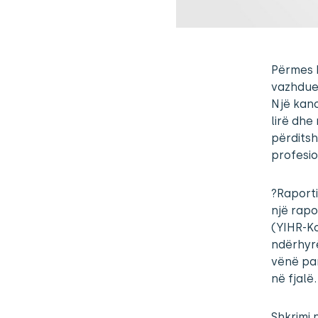
Përmes k
vazhdues
Një kano
lirë dhe
përditsh
profesio
?Raporti
një rapo
(YIHR-Ko
ndërhyrë
vënë par
në fjalë.
Shkrimi 