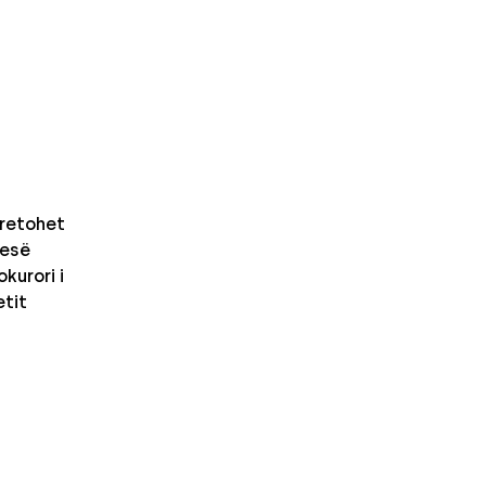
retohet
nesë
kurori i
etit