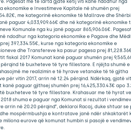
e. Pagesat më të larta gjatë këtij viti kanë ndodhur nga
ia ekonomike e Investimeve Kapitale në shumën prej
554.82€, me kategorinë ekonomike të Mallrave dhe Shërb
janë paguar 4,033,909.66€ dhe në kategorinë ekonomike 
meve Komunale nga ku janë paguar 865,906.06€. Pagesa
anë ndodhur nga kategoria ekonomike e Pagave dhe Mëdi
prej 397,334.55€, kurse nga kategoria ekonomike e
ioneve dhe Transfereve ka pasur pagesa prej 81,228.36€
itit fiskal 2017 Komunat kanë paguar shumën prej 9,565,
 përqind të buxheteve të tyre fillestare. E njëjta shumë e
ahasojmë me realizimin e të hyrave vetanake të të gjitha
 për vitin 2017, arrin në 12.24 përqind. Ndërkaq, gjatë vit
 kanë paguar gjithsej shumën prej 16,425,330.43€ apo 3
të buxheteve të tyre fillestare. Krahasuar me të hyrat 
n 2018 shuma e paguar nga Komunat si rezultat i vendimev
e arrin në 20.20 përqind”, deklaroi Racaj, duke shtuar se
e dhe mospërmbushja e kontratave janë ndër shkaktarët 
e miliona eurove që komunat humbin si pasojë e vendime
e.