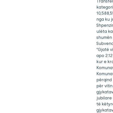
Transfer
kategor
10,588,
nga ku 
Shpenzi
ulëta k
shumën 
Subvenc
“Gjatë v
apo 2.12
kur e kr
Komunave
Komunat
përqind 
për viti
gjykatav
jubilar
të këtyr
gjykatav