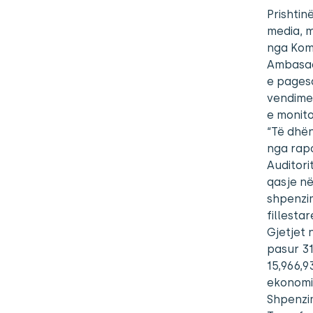
Prishtin
media, m
nga Komu
Ambasadë
e pagesa
vendimev
e monito
“Të dhë
nga rapo
Auditori
qasje në
shpenzi
fillesta
Gjetjet 
pasur 31
15,966,9
ekonomik
Shpenzi