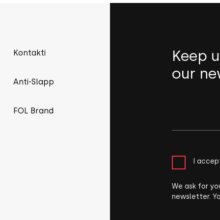
Keep u
Kontakti
our ne
Anti-Slapp
FOL Brand
I accep
We ask for yo
newsletter. Y