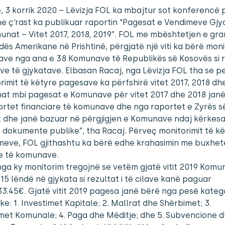
ë, 3 korrik 2020 – Lëvizja FOL ka mbajtur sot konferencë 
e ç’rast ka publikuar raportin “Pagesat e Vendimeve Gj
nat – Vitet 2017, 2018, 2019”. FOL me mbështetjen e gran
s Amerikane në Prishtinë, përgjatë një viti ka bërë moni
ve nga ana e 38 Komunave të Republikës së Kosovës si re
e të gjykatave. Elbasan Racaj, nga Lëvizja FOL tha se p
rimit të këtyre pagesave ka përfshirë vitet 2017, 2018 dh
nat mbi pagesat e Komunave për vitet 2017 dhe 2018 jan
rtet financiare të komunave dhe nga raportet e Zyrës s
t dhe janë bazuar në përgjigjen e Komunave ndaj kërkes
 dokumente publike”, tha Racaj. Përveç monitorimit të k
meve, FOL gjithashtu ka bërë edhe krahasimin me buxhet
re të komunave.
nga ky monitorim tregojnë se vetëm gjatë vitit 2019 Komu
15 lëndë në gjykata si rezultat i të cilave kanë paguar
33.45€. Gjatë vitit 2019 pagesa janë bërë nga pesë kateg
e: 1. Investimet Kapitale; 2. Mallrat dhe Shërbimet; 3.
met Komunale; 4. Paga dhe Mëditje; dhe 5. Subvencione 