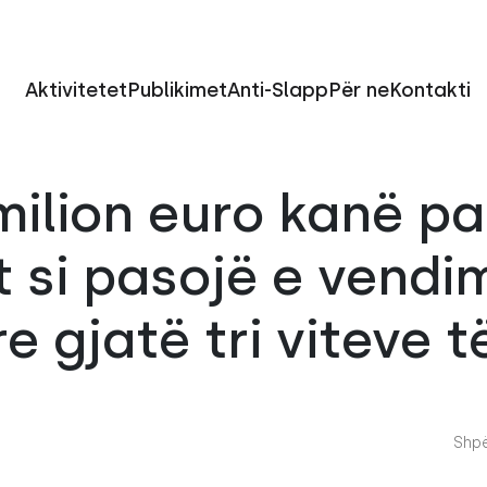
Aktivitetet
Publikimet
Anti-Slapp
Për ne
Kontakti
milion euro kanë p
 si pasojë e vendi
e gjatë tri viteve t
Shpë