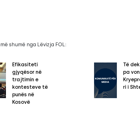
 më shumë nga Lëvizja FOL:
Efikasiteti
Të dek
gjyqësor në
pa vo
trajtimin e
Kryepro
kontesteve të
ri i Sht
punës në
Kosovë