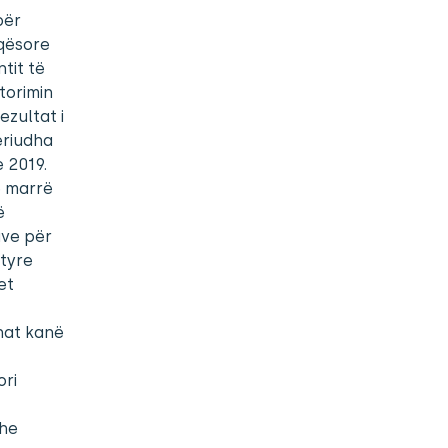
për
yqësore
tit të
torimin
zultat i
eriudha
e 2019.
ë marrë
ë
ave për
ëtyre
et
nat kanë
ori
dhe