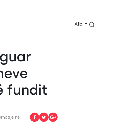
Alb
aguar
meve
ë fundit
rndaje në: