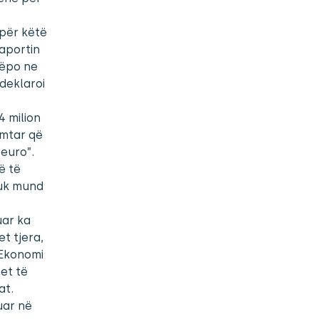
 për këtë
Raportin
rëpo ne
deklaroi
4 milion
imtar që
 euro”.
ë të
nuk mund
uar ka
t tjera,
 Ekonomi
et të
at.
uar në