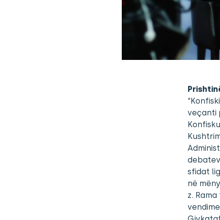
Prishtin
“Konfisk
veçanti 
Konfisku
Kushtrim
Administ
debateve
sfidat l
në mënyr
z. Rama 
vendimev
Gjykatat