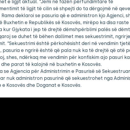
et e ligjit aktual. “Jemi në fazën përfundimtare të
ntimit të ligjit të cilin së shpejti do ta dërgojmë në qeve
. Rama deklaroi se pasuria që e administron kjo Agjenci, 
 Buxhetin e Republikës së Kosovës, mirëpo ka disa raste
 kur Gjykata i jep të drejtë dëmshpërblimi palës së dëmt
qaroj se duhet të bëhen dallimet mes sekuestrimit, ngrirj
mit. “Sekuestrimi është përkohësisht deri në vendimin tjetë
, pasuria e ngrirë është që pala nuk ka të drejtë që atë p
oj, shes, ndërkaq me vendimin për konfiskim ajo pasuri ka 
t dhe parat të kalojnë në buxhetin e Kosovës.
 se Agjencia për Administrimin e Pasurisë së Sekuestrua
ar nuk administron pasurinë që sekuestrohet nga Admini
e e Kosovës dhe Doganat e Kosovës.