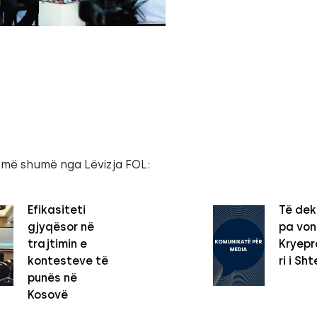
 më shumë nga Lëvizja FOL:
Efikasiteti
Të dek
gjyqësor në
pa vo
trajtimin e
Kryepro
kontesteve të
ri i Sht
punës në
Kosovë