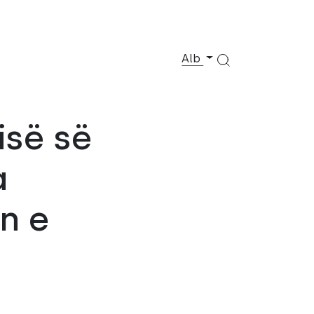
Alb
isë së
a
n e