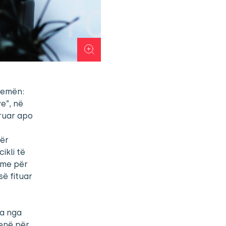
temën:
e”, në
truar apo
për
ikli të
 me për
së fituar
sa nga
qenë për