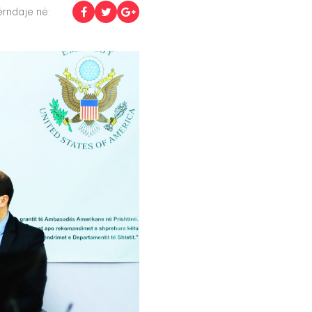
rndaje në: