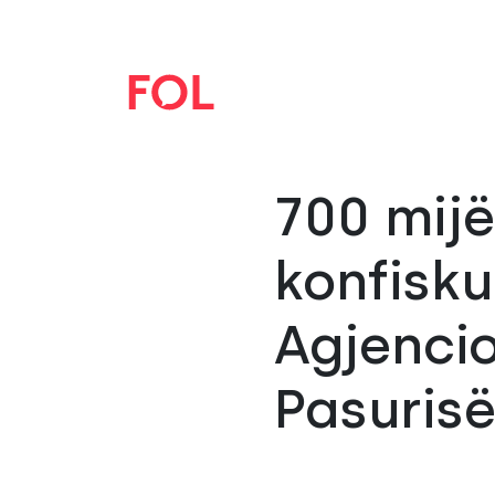
700 mijë
konfisku
Agjencio
Pasuris