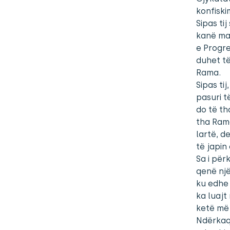
konfiski
Sipas ti
kanë mar
e Progre
duhet të
Rama.
Sipas ti
pasuri t
do të th
tha Rama
lartë, d
të japin
Sa i për
qenë një
ku edhe 
ka luajt
ketë më
Ndërkaq 