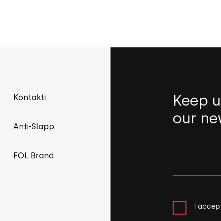
Keep u
Kontakti
our ne
Anti-Slapp
FOL Brand
I accep