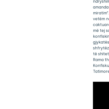
ndryshim
amandame
miratim”
vetëm në
caktuara
më tej s
konfiski
gjykatës
shfrytëz
të shite
Rama tha
Konfisku
Tatimor