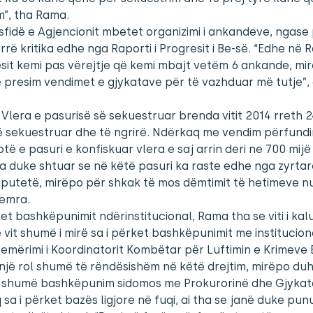
m”, tha Rama.
j sfidë e Agjencionit mbetet organizimi i ankandeve, ngase
rë kritika edhe nga Raporti i Progresit i Be-së. “Edhe në 
sit kemi pas vërejtje që kemi mbajt vetëm 6 ankande, mi
 presim vendimet e gjykatave për të vazhduar më tutje”, 
j, Vlera e pasurisë së sekuestruar brenda vitit 2014 rreth 2
ë sekuestruar dhe të ngrirë. Ndërkaq me vendim përfund
otë e pasuri e konfiskuar vlera e saj arrin deri ne 700 mijë
 duke shtuar se në këtë pasuri ka raste edhe nga zyrtar
eputetë, mirëpo për shkak të mos dëmtimit të hetimeve 
 emra.
ket bashkëpunimit ndërinstitucional, Rama tha se viti i kal
 vit shumë i mirë sa i përket bashkëpunimit me institucione
emërimi i Koordinatorit Kombëtar për Luftimin e Krimeve
 një rol shumë të rëndësishëm në këtë drejtim, mirëpo duh
 shumë bashkëpunim sidomos me Prokurorinë dhe Gjykat
sa i përket bazës ligjore në fuqi, ai tha se janë duke pun