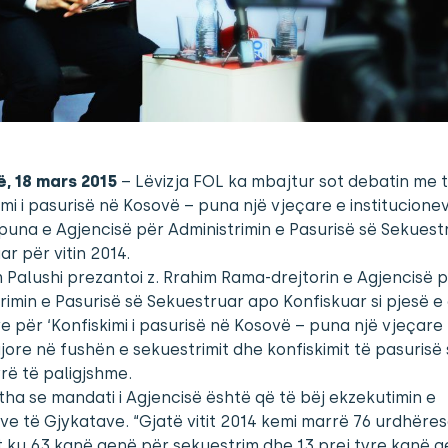
ë, 18 mars 2015
– Lëvizja FOL ka mbajtur sot debatin me 
imi i pasurisë në Kosovë – puna një vjeçare e institucionev
puna e Agjencisë për Administrimin e Pasurisë së Sekues
ar për vitin 2014.
 Palushi prezantoi z. Rrahim Rama-drejtorin e Agjencisë 
rimin e Pasurisë së Sekuestruar apo Konfiskuar si pjesë e c
 për ‘Konfiskimi i pasurisë në Kosovë – puna një vjeçare
igjore në fushën e sekuestrimit dhe konfiskimit të pasurisë 
ë të paligjshme.
tha se mandati i Agjencisë është që të bëj ekzekutimin e
e të Gjykatave. “Gjatë vitit 2014 kemi marrë 76 urdhëre
 ku 63 kanë qenë për sekuestrim dhe 13 prej tyre kanë 