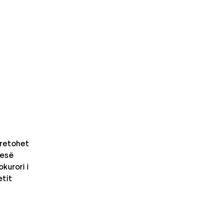
retohet
nesë
kurori i
etit