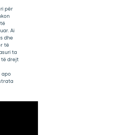
ri për
shkon
 të
uar. Ai
es dhe
r të
asuri ta
të drejt
r apo
strata