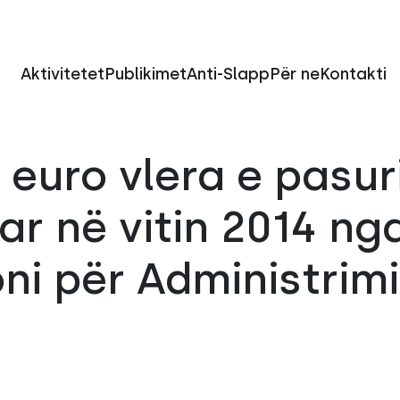
Aktivitetet
Publikimet
Anti-Slapp
Për ne
Kontakti
 euro vlera e pasur
ar në vitin 2014 ng
ni për Administrimi
ë