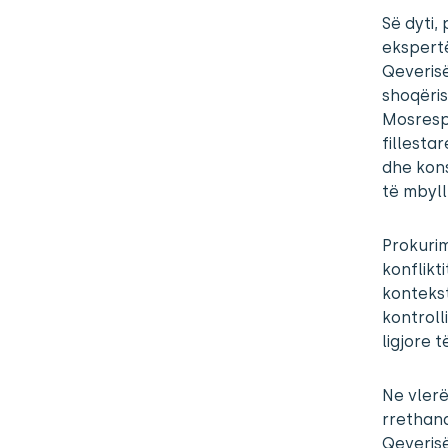
Së dyti,
ekspertë
Qeverisë
shoqëris
Mosrespe
fillesta
dhe kons
të mbyll
Prokurim
konflikt
kontekst
kontroll
ligjore t
Ne vlerë
rrethana
Qeverisë