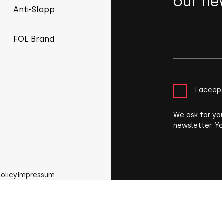
our ne
Anti-Slapp
FOL Brand
I accep
We ask for yo
newsletter. Y
Policy
Impressum