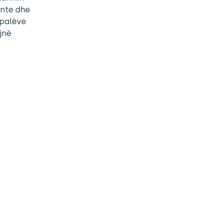
ente dhe
 palëve
jnë