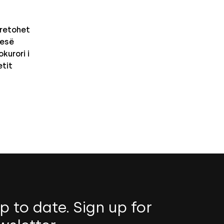
retohet
nesë
kurori i
etit
p to date. Sign up for