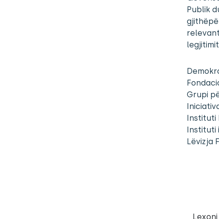
Publik d
gjithëpë
relevant
legjitim
Demokra
Fondacio
Grupi pë
Iniciati
Institut
Instituti
Lëvizja 
Lexoni