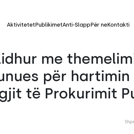
Aktivitetet
Publikimet
Anti-Slapp
Për ne
Kontakti
lidhur me themelim
unues për hartimin
gjit të Prokurimit P
Shpë