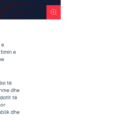
 e
timin e
he
ësi të
tshme dhe
atit të
por
ublik dhe