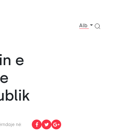
Alb
in e
 e
ublik
rndaje në: