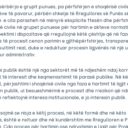
 përbërja e grupit punues, pa përfshirjen e shoqërisë civi
ve të pavarur, përbën shkelje të Rregullores së Punës s
. e cila parasheh në mënyrë eksplicite ftesën dhe përfsh
ë civile në grupet punuese për hartimin e akteve normati
ktimi i dispozitave që rregullojnë këtë çështje që në fa
re të procesit cenon parimin e gjithëpërfshirjes, transpa
ultimit real, duke e reduktuar procesin ligjvënës në një 
ur administrativ.
i publik është një nga sektorët më të ndjeshëm ndaj korr
it të interesit dhe keqmenaxhimit të parasë publike. Në k
, përjashtimi i shoqërisë civile nga faza e hartimit të ligji
in publik, ul besueshmërinë e procesit dhe rrezikon që n
ë reflektojnë interesa institucionale, e jo interesin publik.
sojmë se nisja e këtij procesi, në këtë formë dhe në këto
, është e nxituar dhe në kundërshtim me Rregulloren e 
. Çdo proces për hartimin ose ndryshimin e Ligjit për Pro