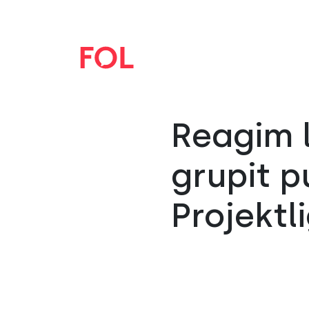
Reagim 
grupit p
Projektli