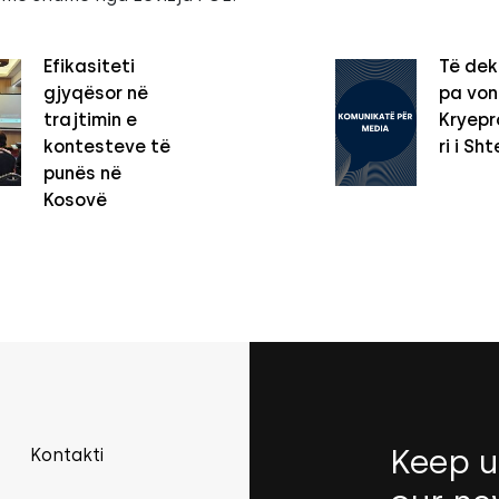
Efikasiteti
Të dek
gjyqësor në
pa vo
trajtimin e
Kryepro
kontesteve të
ri i Sht
punës në
Kosovë
Keep u
Kontakti