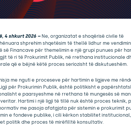
ë, 4 shkurt 2026 –
Ne, organizatat e shoqërisë civile të
ënuara shprehim shqetësim të thellë lidhur me vendimin
së së Financave për themelimin e një grupi punues për har
gjit të ri të Prokurimit Publik, në rrethana institucionale d
ale që e bëjnë këtë proces seriozisht të diskutueshëm.
 nisja me nguti e proceseve për hartimin e ligjeve me rënd
i Ligji për Prokurimin Publik, është politikisht e papërshta
ionalisht e paarsyeshme në rrethana të mungesës së mand
eritar. Hartimi i një ligji të tillë nuk është proces teknik, 
ormativ me pasoja afatgjata për sistemin e prokurimit p
in e fondeve publike, i cili kërkon stabilitet institucional,
tet politik dhe proces të mirëfilltë konsultativ.