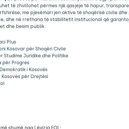
uhet të zhvillohet përmes një qasjeje të hapur, transpar
rfshirëse, me pjesëmarrjen aktive të shoqërisë civile dhe
e, dhe në rrethana të stabilitetit institucional që garanto
itet dhe besim publik.
ci Plus
ni Kosovar për Shoqëri Civile
r Studime Juridike dhe Politike
va për Progres
i Demokratik i Kosovës
 i Kosovës për Drejtësi
Fol
 më shumë nga Lëvizja FOL: