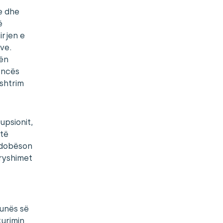
le dhe
ë
irjen e
ve.
zën
rencës
ushtrim
upsionit,
ëtë
t dobëson
dryshimet
Punës së
kurimin