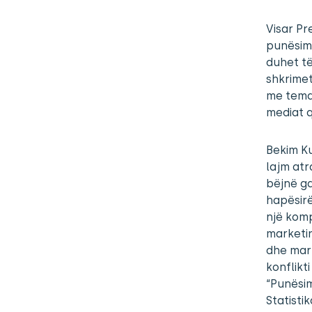
Visar Pr
punësimi
duhet të
shkrimet
me tema
mediat 
Bekim Ku
lajm atr
bëjnë g
hapësirë
një komp
marketin
dhe mark
konflikt
“Punësim
Statisti