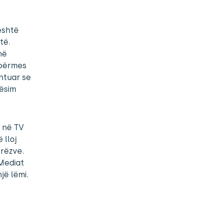
 është
të.
në
 përmes
htuar se
ësim
n në TV
 lloj
erëzve.
Mediat
jë lëmi.