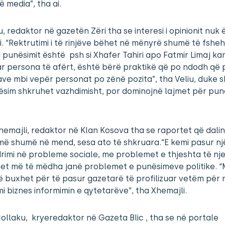
 media”, tha ai.
iu, redaktor në gazetën Zëri tha se interesi i opinionit nuk
. “Rektrutimi i të rinjëve bëhet në mënyrë shumë të fsheh
 i punësimit është psh si Xhafer Tahiri apo Fatmir Limaj ka
r persona të afërt, është bërë praktikë që po ndodh që
ve mbi vepër personat po zënë pozita”, tha Veliu, duke s
ësim shkruhet vazhdimisht, por dominojnë lajmet për pun
hemajli, redaktor në Klan Kosova tha se raportet që dali
ë shumë në mend, sesa ato të shkruara.“E kemi pasur një
imi në probleme sociale, me problemet e thjeshta të nj
et më të mëdha janë problemet e punësimeve politike. “
 buxhet për të pasur gazetarë të profilizuar vetëm për n
i biznes informimin e qytetarëve”, tha Xhemajli.
ollaku, kryeredaktor në Gazeta Blic , tha se në portale