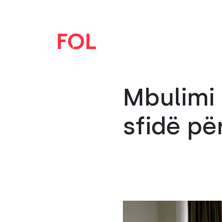
Mbulimi 
sfidë pë