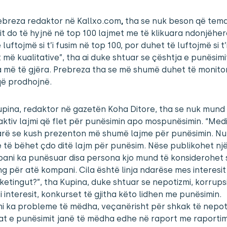
ebreza redaktor në Kallxo.com
,
tha se nuk beson që tema
t do të hyjnë në top 100 lajmet me të klikuara ndonjëher
 luftojmë si t’i fusim në top 100, por duhet të luftojmë si t
 më kualitative”, tha ai duke shtuar se çështja e punësimi
 më të gjëra. Prebreza tha se më shumë duhet të monit
që prodhojnë.
pina, redaktor në gazetën Koha Ditore, tha se nuk mund 
aktiv lajmi që flet për punësimin apo mospunësimin. “Med
arë se kush prezenton më shumë lajme për punësimin. Nu
 të bëhet çdo ditë lajm për punësim. Nëse publikohet një
ani ka punësuar disa persona kjo mund të konsiderohet s
g për atë kompani. Cila është linja ndarëse mes interesit
etingut?”, tha Kupina, duke shtuar se nepotizmi, korrupsi
i i interesit, konkurset të gjitha këto lidhen me punësimin.
i ka probleme të mëdha, veçanërisht për shkak të nepoti
kat e punësimit janë të mëdha edhe në raport me raporti