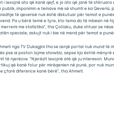
t i lexojnë ato që kanë qejf, e jo ato që janë të shkruara 
n publik, imponimin e temave më së shumti e ka Qeveria, p
ledhje të qeverisë nuk ëshë diskutuar për temat e punësi
vend. Pa u bërë temë e tyre, kto tema do të mbesin në hi
 merremi me statistika”, tha Çollaku, duke shtuar se nëse 
atën speciale, askujt nuk i bie në mend për temat e punës
hmeti nga TV Dukagjini tha se asnjë portal nuk mund të 
ës pse ai poston lajme showbiz, sepse kjo është mënyrë 
mit të njerëzve. “Njerëzit lexojnë atë që ju intereson. Mund 
rtikuj që kanë folur për mirëqenien në punë, por nuk mu
e çfarë diference kanë bërë”, tha Ahmeti.