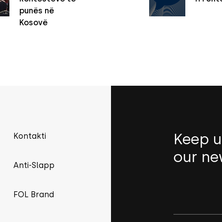
punës në
Kosovë
Keep u
Kontakti
our ne
Anti-Slapp
FOL Brand