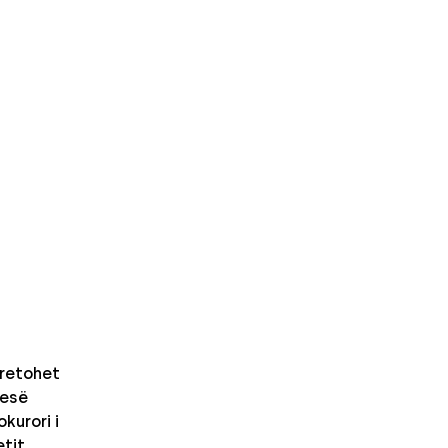
retohet
nesë
kurori i
etit