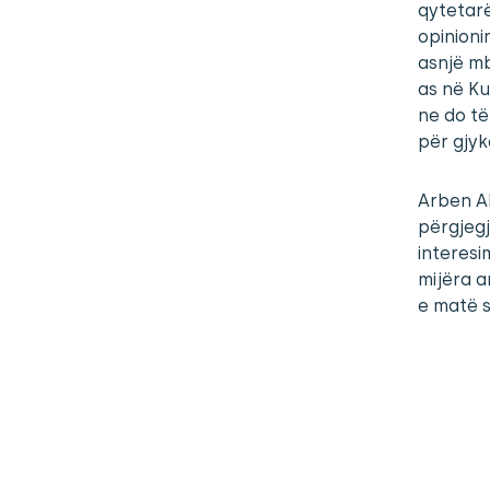
qytetarë
opinioni
asnjë mb
as në Ku
ne do të
për gjyk
Arben A
përgjegj
interesi
mijëra a
e matë s