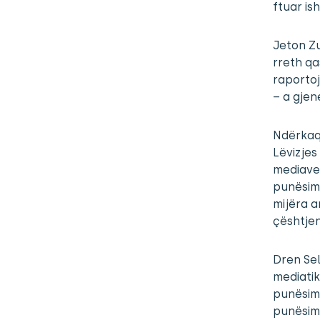
ftuar is
Jeton Zu
rreth qa
raportoj
– a gjen
Ndërkaq,
Lëvizjes
mediave 
punësimi
mijëra a
çështjen
Dren Sel
mediatik
punësim
punësimi