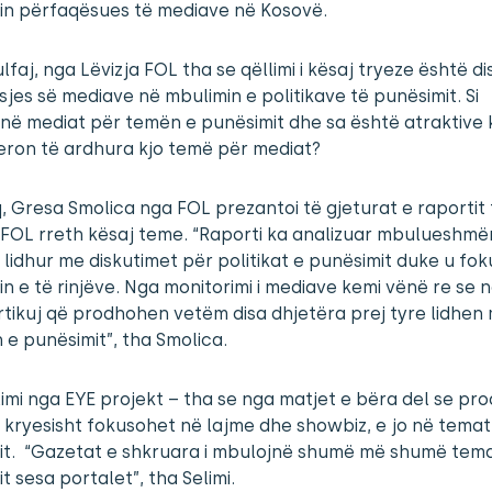
hin përfaqësues të mediave në Kosovë.
lfaj, nga Lëvizja FOL tha se qëllimi i kësaj tryeze është d
sjes së mediave në mbulimin e politikave të punësimit. Si
në mediat për temën e punësimit dhe sa është atraktive 
eron të ardhura kjo temë për mediat?
 Gresa Smolica nga FOL prezantoi të gjeturat e raportit 
 FOL rreth kësaj teme. “Raporti ka analizuar mbulueshmë
lidhur me diskutimet për politikat e punësimit duke u fo
n e të rinjëve. Nga monitorimi i mediave kemi vënë re se 
rtikuj që prodhohen vetëm disa dhjetëra prej tyre lidhen
 e punësimit”, tha Smolica.
imi nga EYE projekt – tha se nga matjet e bëra del se pro
 kryesisht fokusohet në lajme dhe showbiz, e jo në temat
it. “Gazetat e shkruara i mbulojnë shumë më shumë tema
t sesa portalet”, tha Selimi.