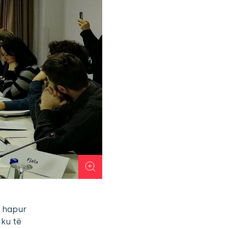
e hapur
 ku të