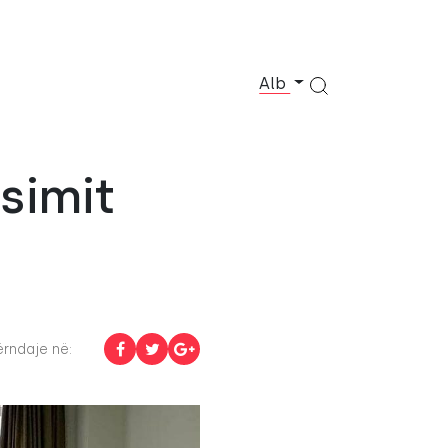
Alb
simit
rndaje në: