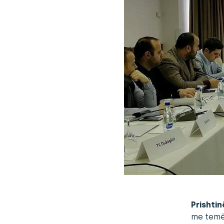
Prishtin
me temën