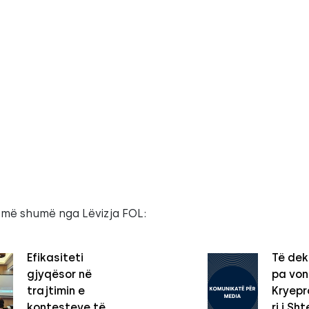
 më shumë nga Lëvizja FOL:
Efikasiteti
Të dek
gjyqësor në
pa vo
trajtimin e
Kryepro
kontesteve të
ri i Sht