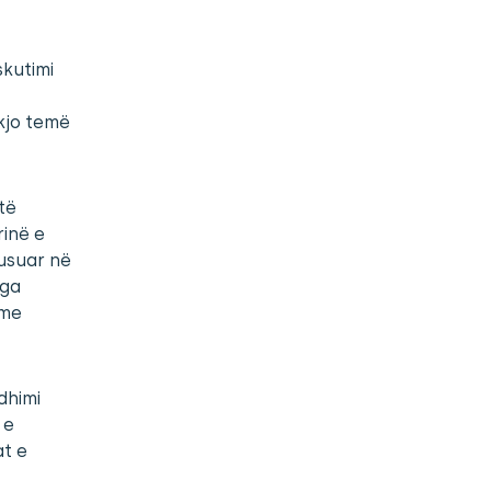
iskutimi
kjo temë
të
rinë e
kusuar në
nga
 me
dhimi
 e
t e