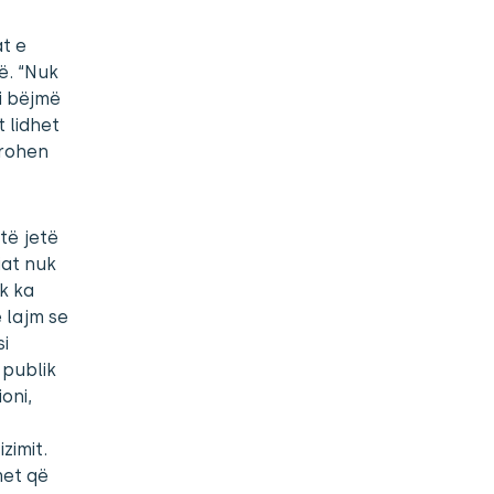
t e
ë. “Nuk
’i bëjmë
t lidhet
orohen
të jetë
iat nuk
k ka
 lajm se
i
 publik
oni,
zimit.
met që