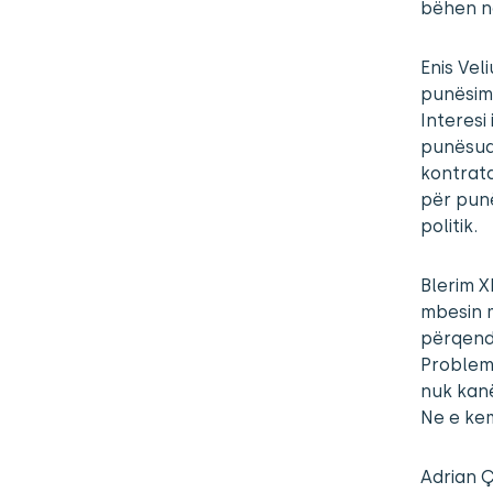
bëhen në
Enis Vel
punësimi
Interesi
punësua
kontrata
për pun
politik.
Blerim X
mbesin m
përqendr
Problem
nuk kanë
Ne e kem
Adrian Ç