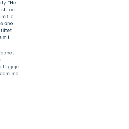
aty. “Në
.sh. në
mit, e
je dhe
flitet
imit.
mbahet
e
t’i gjejë
ndemi me