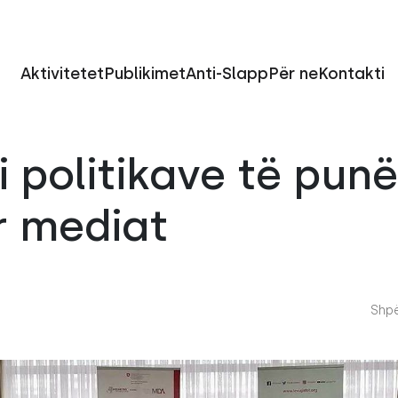
Aktivitetet
Publikimet
Anti-Slapp
Për ne
Kontakti
i politikave të punë
r mediat
Shpë