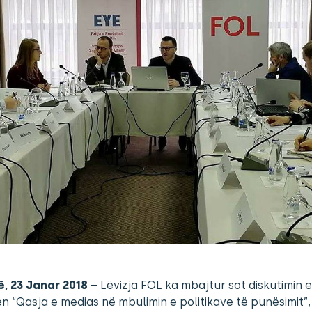
ë, 23 Janar 2018
– Lëvizja FOL ka mbajtur sot diskutimin 
 “Qasja e medias në mbulimin e politikave të punësimit”,