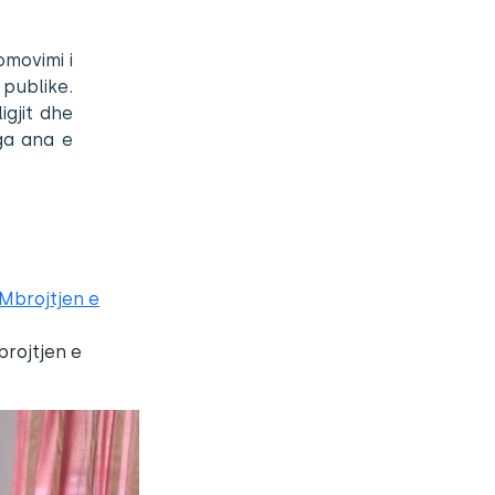
movimi i
publike.
igjit dhe
ga ana e
brojtjen e