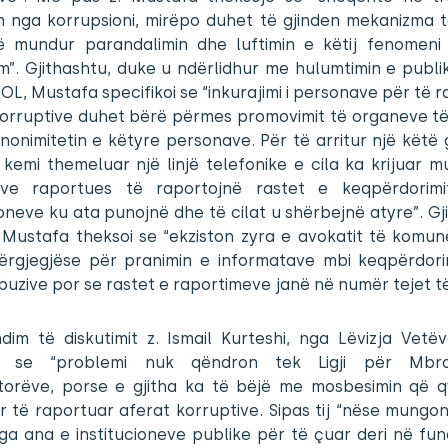
n nga korrupsioni, mirëpo duhet të gjinden mekanizma t
ë mundur parandalimin dhe luftimin e këtij fenomeni 
”. Gjithashtu, duke u ndërlidhur me hulumtimin e publi
FOL, Mustafa specifikoi se “inkurajimi i personave për të 
korruptive duhet bërë përmes promovimit të organeve të 
nonimitetin e këtyre personave. Për të arritur një këtë g
kemi themeluar një linjë telefonike e cila ka krijuar m
ve raportues të raportojnë rastet e keqpërdorim
ioneve ku ata punojnë dhe të cilat u shërbejnë atyre”. Gj
 Mustafa theksoi se “ekziston zyra e avokatit të komun
ërgjegjëse për pranimin e informatave mbi keqpërdor
buzive por se rastet e raportimeve janë në numër tejet të
dim të diskutimit z. Ismail Kurteshi, nga Lëvizja Vetëv
oi se “problemi nuk qëndron tek Ligji për Mbro
torëve, porse e gjitha ka të bëjë me mosbesimin që q
 të raportuar aferat korruptive. Sipas tij “nëse mungon
nga ana e institucioneve publike për të çuar deri në fu