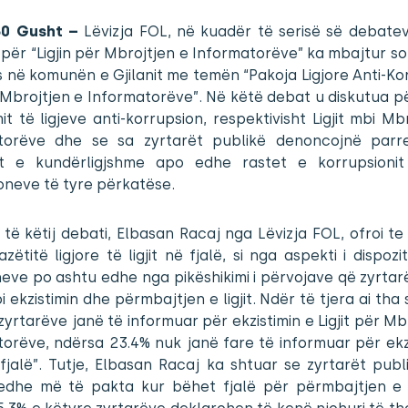
 30 Gusht –
Lëvizja FOL, në kuadër të serisë së debate
ër “Ligjin për Mbrojtjen e Informatorëve” ka mbajtur so
 në komunën e Gjilanit me temën “Pakoja Ligjore Anti-Ko
r Mbrojtjen e Informatorëve”. Në këtë debat u diskutua pë
it të ligjeve anti-korrupsion, respektivisht Ligjit mbi Mb
torëve dhe se sa zyrtarët publikë denoncojnë parreg
t e kundërligjshme apo edhe rastet e korrupsioni
ioneve të tyre përkatëse.
m të këtij debati, Elbasan Racaj nga Lëvizja FOL, ofroi te
zëtitë ligjore të ligjit në fjalë, si nga aspekti i dispoz
eve po ashtu edhe nga pikëshikimi i përvojave që zyrtar
 ekzistimin dhe përmbajtjen e ligjit. Ndër të tjera ai tha 
zyrtarëve janë të informuar për ekzistimin e Ligjit për Mb
orëve, ndërsa 23.4% nuk janë fare të informuar për ekz
ë fjalë”. Tutje, Elbasan Racaj ka shtuar se zyrtarët pub
 edhe më të pakta kur bëhet fjalë për përmbajtjen e li