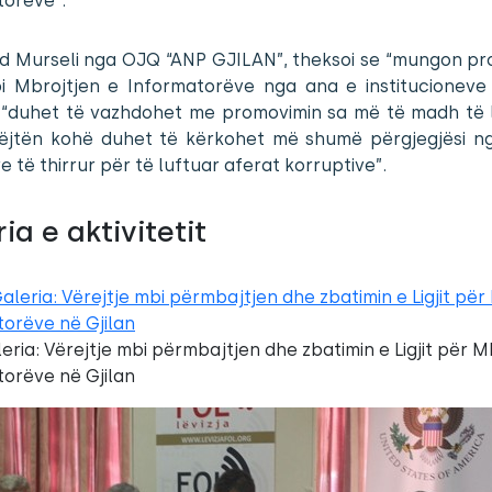
torëve”.
 Murseli nga OJQ “ANP GJILAN”, theksoi se “mungon pro
mbi Mbrojtjen e Informatorëve nga ana e institucioneve 
j “duhet të vazhdohet me promovimin sa më të madh të l
jëjtën kohë duhet të kërkohet më shumë përgjegjësi n
e të thirrur për të luftuar aferat korruptive”.
ia e aktivitetit
eria: Vërejtje mbi përmbajtjen dhe zbatimin e Ligjit për M
orëve në Gjilan