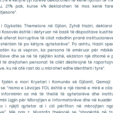
.3% e këtyre zyrtarëve deklarohen të kenë njohuri të th
ku, 21% pak, kurse 4% deklarohen të mos kenë fare
tjesore”.
 i Gjykatës Themelore në Gjilan, Zyhdi Haziri, deklaro
i Kosovës është i detyruar në bazë të dispozitave kusht
ë aferat korruptive të cilat ndodhin pranë institucioneve
shërbim të po këtyre qytetarëve”. Po ashtu, Haziri spec
katën ku ai vepron, ka persona të emëruar për mbikë
llsive dhe se në të njëjtën kohë, ekziston një dhomë e
 të drejtohen personat të cilët dëshirojnë të raportojn
ve, ku në atë rast do u mbrohet edhe identiteti i tyre”.
fjalën e mori Kryetari i Komunës së Gjilanit, Qemajl
 se “nisma e Lëvizjes FOL është e një nismë e mirë e cil
informimin sa më të thellë të qytetarëve dhe instit
mbi Ligjin për Mbrojtjen e Informatorëve dhe në kuadër
o i njëjti qytetar ai i cili përfiton në mbrojtjen ng
ive”. Më pas z. Mustafa theksojë se “shoqëritë në tra