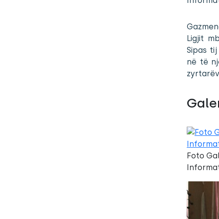
Informa
Gazmend
Ligjit 
Sipas ti
në të n
zyrtarëv
Galer
Foto Gal
Informat