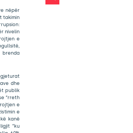
ve nëpër
t takimin
rrupsion:
r nivelin
rojtjen e
ullsitë,
t brenda
 gjeturat
itave dhe
ët publik
se “rreth
rojtjen e
istimin e
likë kanë
gjit “ku