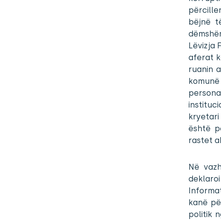
përcille
bëjnë t
dëmshëm
Lëvizja 
aferat 
ruanin a
komunë 
persona
instituc
kryetari
është p
rastet a
Në vazh
deklar
Informa
kanë për
politik 