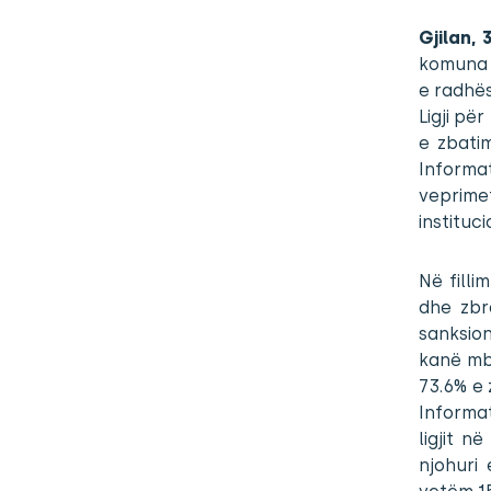
Gjilan,
komuna p
e radhës
Ligji pë
e zbatim
Informa
veprime
instituc
Në filli
dhe zbra
sanksion
kanë mbi
73.6% e 
Informat
ligjit n
njohuri