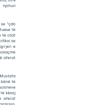
ella, 60%
 njohuri
i se “çdo
etuese të
 të cilat
ifikoi se
qyrjen e
 posaçme
ë aferat
 Mustafa
a bënë të
ucioneve
 të kësaj
a aferat
nzicion,