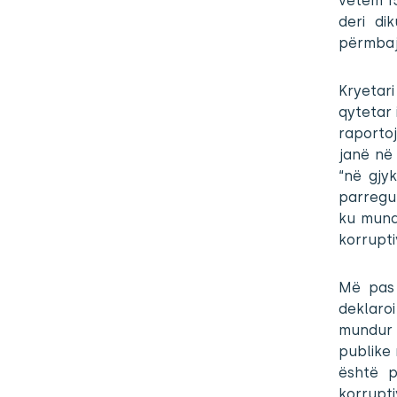
vetëm 15
deri di
përmbaj
Kryetari
qytetar 
raportoj
janë në 
“në gjy
parregu
ku mund
korrupti
Më pas 
deklaroi
mundur 
publike 
është p
korrupt