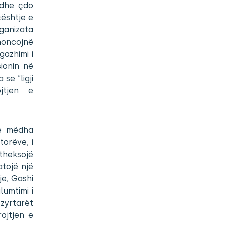
 dhe çdo
çështje e
ganizata
noncojnë
azhimi i
ionin në
se “ligji
jtjen e
të mëdha
torëve, i
 theksojë
atojë një
je, Gashi
umtimi i
 zyrtarët
ojtjen e