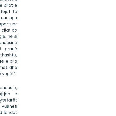
ë cilat e
tejet të
kuar nga
raportuar
cilat do
jë, ne si
undësinë
it pranë
ithashtu,
ës e cila
imet dhe
 vogël”.
endosje,
jtjen e
ytetarët
 vullneti
nd lëndët