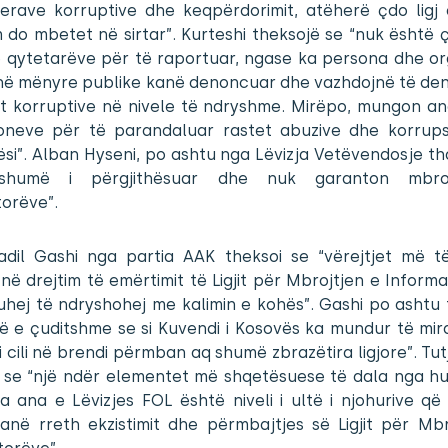
ferave korruptive dhe keqpërdorimit, atëherë çdo ligj
 do mbetet në sirtar”. Kurteshi theksojë se “nuk është 
së qytetarëve për të raportuar, ngase ka persona dhe or
t në mënyre publike kanë denoncuar dhe vazhdojnë të de
at korruptive në nivele të ndryshme. Mirëpo, mungon ang
cioneve për të parandaluar rastet abuzive dhe korrups
ësi”. Alban Hyseni, po ashtu nga Lëvizja Vetëvendosje tha 
shumë i përgjithësuar dhe nuk garanton mbro
torëve”.
adil Gashi nga partia AAK theksoi se “vërejtjet më 
në drejtim të emërtimit të Ligjit për Mbrojtjen e Informa
duhej të ndryshohej me kalimin e kohës”. Gashi po ashtu
ë e çuditshme se si Kuvendi i Kosovës ka mundur të mir
ky i cili në brendi përmban aq shumë zbrazëtira ligjore”. Tut
i se “një ndër elementet më shqetësuese të dala nga hul
 ana e Lëvizjes FOL është niveli i ultë i njohurive që
kanë rreth ekzistimit dhe përmbajtjes së Ligjit për Mbr