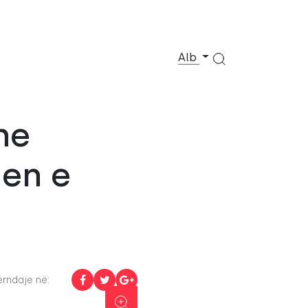
Alb
he
jen e
rndaje në: