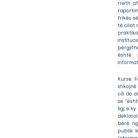
rreth a
raportim
frikës 
të cila
praktik
institu
përgjith
është 
informa
Kurse F
shkojnë 
cili do 
se “ësht
ligj si 
deklaro
bërë nga
publik 