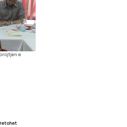
brojtjen e
retohet