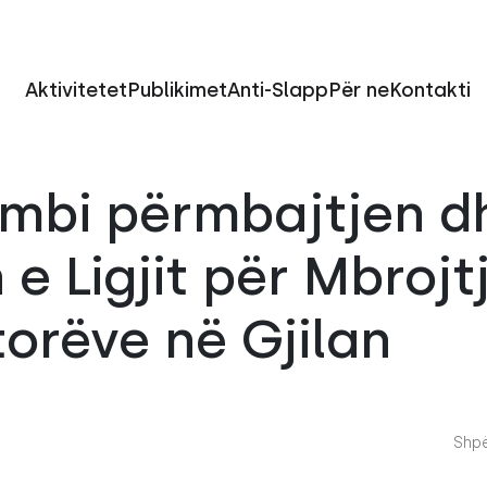
Aktivitetet
Publikimet
Anti-Slapp
Për ne
Kontakti
 mbi përmbajtjen d
 e Ligjit për Mbrojt
orëve në Gjilan
Shpë