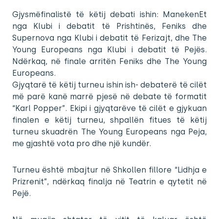
Gjysmëfinalistë të këtij debati ishin: ManekenEt
nga Klubi i debatit të Prishtinës, Feniks dhe
Supernova nga Klubi i debatit të Ferizajt, dhe The
Young Europeans nga Klubi i debatit të Pejës.
Ndërkaq, në finale arritën Feniks dhe The Young
Europeans.
Gjyqtarë të këtij turneu ishin ish- debaterë të cilët
më parë kanë marrë pjesë në debate të formatit
“Karl Popper”. Ekipi i gjyqtarëve të cilët e gjykuan
finalen e këtij turneu, shpallën fitues të këtij
turneu skuadrën The Young Europeans nga Peja,
me gjashtë vota pro dhe një kundër.
Turneu është mbajtur në Shkollen fillore “Lidhja e
Prizrenit”, ndërkaq finalja në Teatrin e qytetit në
Pejë.