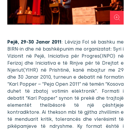
Pejë, 29-30 Janar 2011
: Lëvizja Fol së bashku me
BIRN-in dhe në bashkëpunim me organizatat: Syri i
Vizionit në Pejë, Iniciativa për Progres(INPO) në
Ferizaj dhe Iniciativa e të Rinjve për të Drejtat e
Njeriut(YIHR) në Prishtinë, kanë mbajtur me 29
dhe 30 Janar 2010, turneun e debatit në formatin
“Karl Popper – “Peja Open 2011” në temën “Kosova
duhet të zbatoj votimin elektronik”. Formati i
debatit “Karl Popper” synon të prekë dhe trajtojë
elementët thelbësorë të një çështjeje
kontradiktore. Ai thekson mbi të gjitha zhvillimin e
të menduarit kritik, tolerancës dhe vlerësimit të
pikëpamjeve të ndryshme. Ky format është i