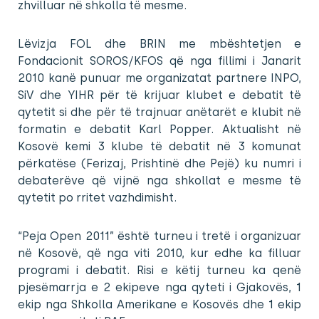
zhvilluar në shkolla të mesme.
Lëvizja FOL dhe BRIN me mbështetjen e
Fondacionit SOROS/KFOS që nga fillimi i Janarit
2010 kanë punuar me organizatat partnere INPO,
SiV dhe YIHR për të krijuar klubet e debatit të
qytetit si dhe për të trajnuar anëtarët e klubit në
formatin e debatit Karl Popper. Aktualisht në
Kosovë kemi 3 klube të debatit në 3 komunat
përkatëse (Ferizaj, Prishtinë dhe Pejë) ku numri i
debaterëve që vijnë nga shkollat e mesme të
qytetit po rritet vazhdimisht.
“Peja Open 2011” është turneu i tretë i organizuar
në Kosovë, që nga viti 2010, kur edhe ka filluar
programi i debatit. Risi e këtij turneu ka qenë
pjesëmarrja e 2 ekipeve nga qyteti i Gjakovës, 1
ekip nga Shkolla Amerikane e Kosovës dhe 1 ekip