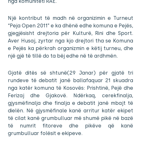
nga komuniteti RAE.
Një kontribut të madh në organizimin e Turneut
“Peja Open 2011” e ka dhënë edhe komuna e Pejës,
gjegjësisht drejtoria për Kulturë, Rini dhe Sport.
Aver Husaj, zyrtar nga kjo drejtori tha se Komuna
e Pejës ka përkrah organizmin e këtij turneu, dhe
një gjë të tillë do ta bëj edhe në të ardhmën.
Gjatë ditës së shtunë(29 Janar) për gjatë tri
rundeve të debatit janë ballafaquar 21 skuadra
nga katër komuna të Kosovës: Prishtinë, Pejë dhe
Ferizaj dhe Gjakovë. Ndërkaq, cerekfinalja,
gjysmëfinalja dhe finalja e debatit janë mbajt të
dielën. Në gjysmëfinale kanë arritur katër ekipet
të cilat kanë grumbulluar më shumë pikë në bazë
të numrit fitoreve dhe pikëve që kanë
grumbulluar folësit e ekipeve.