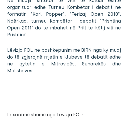
Në muajin shtator të vitit të kaluar është
organizuar edhe Turneu Kombëtar i debatit në
formatin “Karl Popper”, “Ferizaj Open 2010”.
Ndërkaq, turneu Kombëtar i debatit “Prishtina
Open 2011” do të mbahet në Prill të këtij viti në
Prishtinë.
Lëvizja FOL në bashkëpunim me BIRN nga ky muaj
do të zgjerojnë rrjetin e klubeve të debatit edhe
në qytetin e Mitrovicës, Suharekës dhe
Malishevës.
Lexoni më shumë nga Lëvizja FOL: