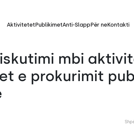
Aktivitetet
Publikimet
Anti-Slapp
Për ne
Kontakti
iskutimi mbi aktivi
t e prokurimit pub
ë
Shpë