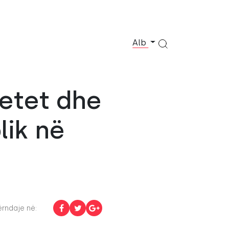
Alb
tetet dhe
lik në
rndaje në: