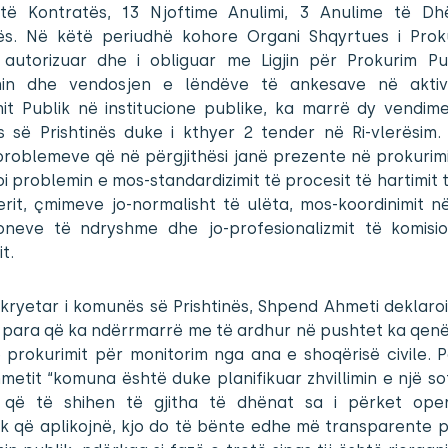
të Kontratës, 13 Njoftime Anulimi, 3 Anulime të Dh
ës. Në këtë periudhë kohore Organi Shqyrtues i Prokur
 autorizuar dhe i obliguar me Ligjin për Prokurim Pu
min dhe vendosjen e lëndëve të ankesave në aktiv
mit Publik në institucione publike, ka marrë dy vendim
 së Prishtinës duke i kthyer 2 tender në Ri-vlerësim. 
problemeve që në përgjithësi janë prezente në prokurimi
oi problemin e mos-standardizimit të procesit të hartimit 
erit, çmimeve jo-normalisht të ulëta, mos-koordinimit n
cioneve të ndryshme dhe jo-profesionalizmit të komisi
t.
kryetar i komunës së Prishtinës, Shpend Ahmeti deklaro
 para që ka ndërrmarrë me të ardhur në pushtet ka qenë
 prokurimit për monitorim nga ana e shoqërisë civile. 
metit “komuna është duke planifikuar zhvillimin e një so
që të shihen të gjitha të dhënat sa i përket ope
k që aplikojnë, kjo do të bënte edhe më transparente 