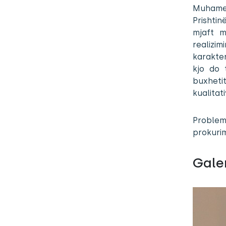
Muhame
Prishti
mjaft m
realizi
karakter
kjo do 
buxheti
kualitat
Problemi
prokurim
Galer