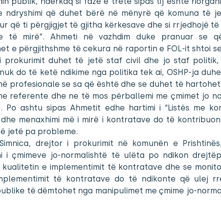
in publik, ndërkaq si fazë e tretë sipas tij është riorgani
e ndryshimi që duhet bërë në mënyrë që komuna të j
ur që ti përgjigjet të gjitha kërkesave dhe si rrjedhojë të
je të mirë”. Ahmeti në vazhdim duke pranuar se q
t e përgjithshme të cekura në raportin e FOL-it shtoi se 
 i prokurimit duhet të jetë staf civil dhe jo staf politik
uk do të ketë ndikime nga politika tek ai, OSHP-ja duhe
 profesionale se sa që është dhe se duhet të hartohet 
e referente dhe ne të mos përballemi me çmimet jo no
a. Po ashtu sipas Ahmetit edhe hartimi i “Listës me ko
” dhe menaxhimi më i mirë i kontratave do të kontribuon
të jetë pa probleme.
Simnica, drejtor i prokurimit në komunën e Prishtinës
i i çmimeve jo-normalishtë të ulëta po ndikon drejtëp
kualitetin e implementimit të kontratave dhe se monito
implementimit të kontratave do të ndikonte që ulej rr
publike të dëmtohet nga manipulimet me çmime jo-normal