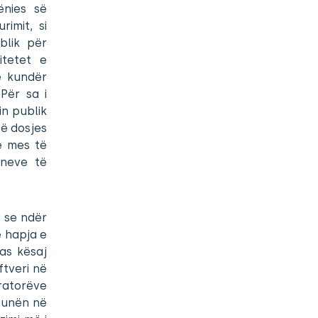
ënies së
imit, si
blik për
itetet e
e kundër
Për sa i
n publik
të dosjes
ë mes të
oneve të
i se ndër
 hapja e
Pas kësaj
ftveri në
ratorëve
punën në