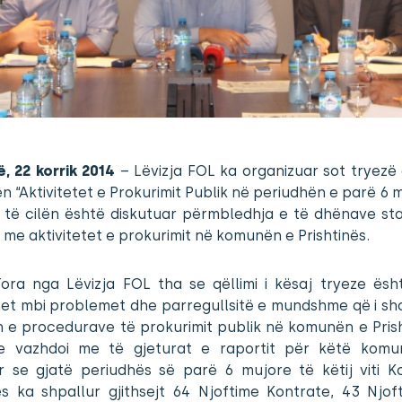
ë, 22 korrik 2014
– Lëvizja FOL ka organizuar sot tryezë 
 “Aktivitetet e Prokurimit Publik në periudhën e parë 6 
në të cilën është diskutuar përmbledhja e të dhënave sta
e me aktivitetet e prokurimit në komunën e Prishtinës.
ora nga Lëvizja FOL tha se qëllimi i kësaj tryeze ësh
het mbi problemet dhe parregullsitë e mundshme që i sh
in e procedurave të prokurimit publik në komunën e Prish
e vazhdoi me të gjeturat e raportit për këtë kom
r se gjatë periudhës së parë 6 mujore të këtij viti 
nës ka shpallur gjithsejt 64 Njoftime Kontrate, 43 Njof