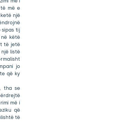
zimi më i
etë më e
 ketë një
ëndrojnë
sipas tij
, në këtë
t të jetë
një listë
rmalisht
mpani jo
te që ky
, tha se
ërdrejtë
rimi më i
eziku që
ishtë të