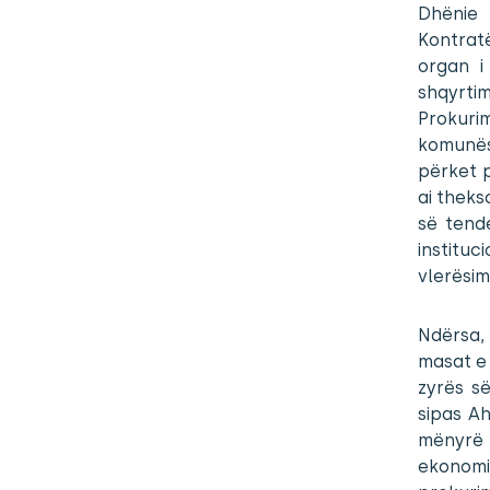
Dhënie 
Kontrat
organ i
shqyrti
Prokuri
komunës
përket 
ai theks
së tend
institu
vlerësimi
Ndërsa, 
masat e
zyrës së
sipas Ah
mënyrë 
ekonomi