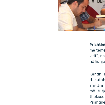
Prishtin
me temën
vitit”, 
në lidhj
Kenan T
diskuto
zhvillim
më tutj
theksua
Prishti