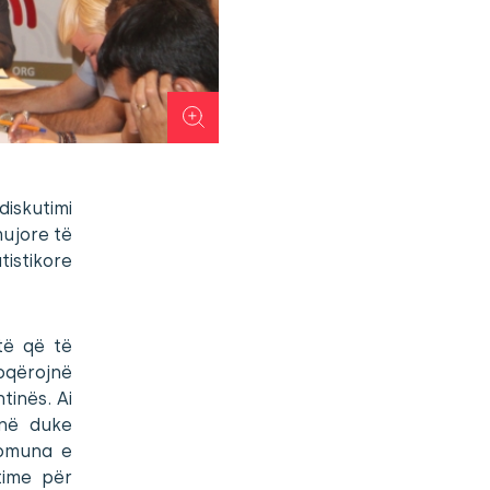
diskutimi
mujore të
tistikore
të që të
oqërojnë
tinës. Ai
unë duke
Komuna e
time për