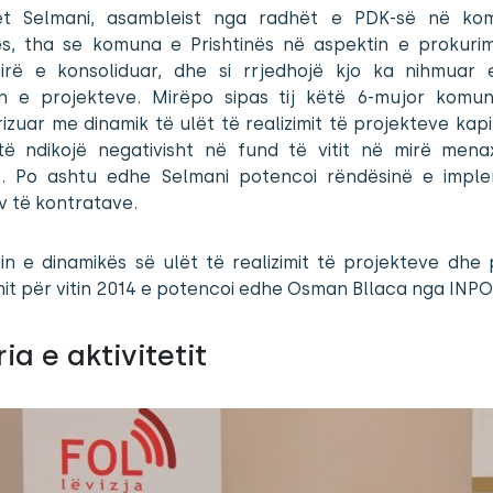
t Selmani, asambleist nga radhët e PDK-së në ko
nës, tha se komuna e Prishtinës në aspektin e prokurim
irë e konsoliduar, dhe si rrjedhojë kjo ka nihmuar
min e projekteve. Mirëpo sipas tij këtë 6-mujor komu
izuar me dinamik të ulët të realizimit të projekteve kap
të ndikojë negativisht në fund të vitit në mirë mena
t. Po ashtu edhe Selmani potencoi rëndësinë e imple
iv të kontratave.
n e dinamikës së ulët të realizimit të projekteve dhe 
it për vitin 2014 e potencoi edhe Osman Bllaca nga INPO
ia e aktivitetit