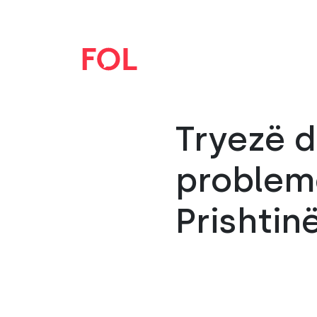
Tryezë d
probleme
Prishtin