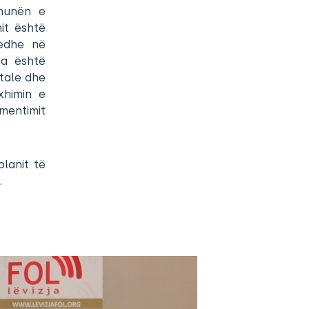
munën e
it është
 edhe në
na është
itale dhe
xhimin e
mentimit
planit të
.