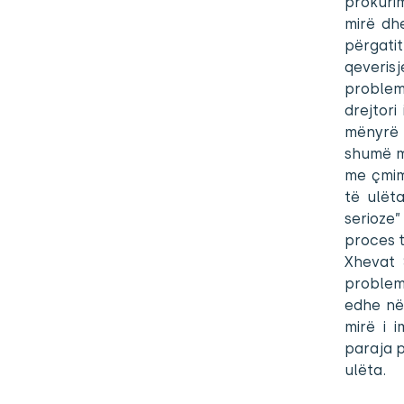
prokurim
mirë dh
përgatit
qeveris
probleme
drejtori
mënyrë n
shumë më
me çmim
të ulët
serioze
proces 
Xhevat 
problem
edhe në 
mirë i 
paraja 
ulëta.