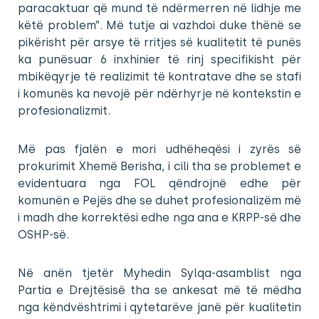
paracaktuar që mund të ndërmerren në lidhje me
këtë problem”. Më tutje ai vazhdoi duke thënë se
pikërisht për arsye të rritjes së kualitetit të punës
ka punësuar 6 inxhinier të rinj specifikisht për
mbikëqyrje të realizimit të kontratave dhe se stafi
i komunës ka nevojë për ndërhyrje në kontekstin e
profesionalizmit.
Më pas fjalën e mori udhëheqësi i zyrës së
prokurimit Xhemë Berisha, i cili tha se problemet e
evidentuara nga FOL qëndrojnë edhe për
komunën e Pejës dhe se duhet profesionalizëm më
i madh dhe korrektësi edhe nga ana e KRPP-së dhe
OSHP-së.
Në anën tjetër Myhedin Sylqa-asamblist nga
Partia e Drejtësisë tha se ankesat më të mëdha
nga këndvështrimi i qytetarëve janë për kualitetin