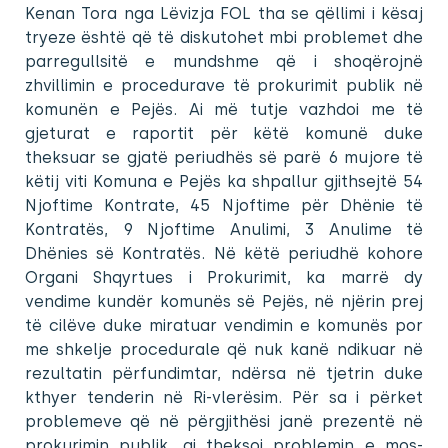
Kenan Tora nga Lëvizja FOL tha se qëllimi i kësaj
tryeze është që të diskutohet mbi problemet dhe
parregullsitë e mundshme që i shoqërojnë
zhvillimin e procedurave të prokurimit publik në
komunën e Pejës. Ai më tutje vazhdoi me të
gjeturat e raportit për këtë komunë duke
theksuar se gjatë periudhës së parë 6 mujore të
këtij viti Komuna e Pejës ka shpallur gjithsejtë 54
Njoftime Kontrate, 45 Njoftime për Dhënie të
Kontratës, 9 Njoftime Anulimi, 3 Anulime të
Dhënies së Kontratës. Në këtë periudhë kohore
Organi Shqyrtues i Prokurimit, ka marrë dy
vendime kundër komunës së Pejës, në njërin prej
të cilëve duke miratuar vendimin e komunës por
me shkelje procedurale që nuk kanë ndikuar në
rezultatin përfundimtar, ndërsa në tjetrin duke
kthyer tenderin në Ri-vlerësim.
Për sa i përket
problemeve që në përgjithësi janë prezentë në
prokurimin publik, ai theksoi problemin e mos-