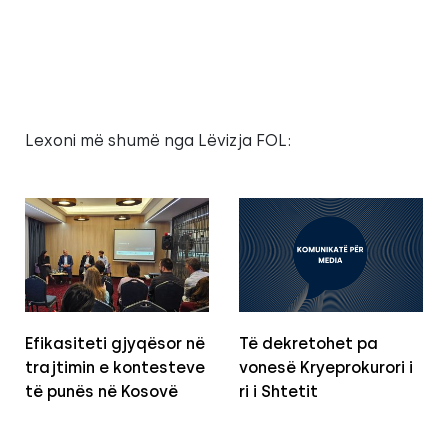
Lexoni më shumë nga Lëvizja FOL:
Efikasiteti gjyqësor në
Të dekretohet pa
trajtimin e kontesteve
vonesë Kryeprokurori i
të punës në Kosovë
ri i Shtetit