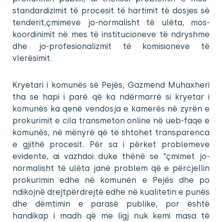
standardizimit të procesit të hartimit të dosjes së
tenderit,
ç
mimeve jo-normalisht të ulëta, mos-
koordinimit në mes të institucioneve të ndryshme
dhe jo-profesionalizmit të komisioneve të
vlerësimit.
Kryetari i komunës së Pejës, Gazmend Muhaxheri
tha se hapi i parë që ka ndërmarrë si kryetar i
komunës ka qenë vendosja e kamerës në zyrën e
prokurimit e cila transmeton online në ueb-faqe e
komunës, në mënyrë që të shtohet transparenca
e gjithë procesit. Për sa i përket problemeve
evidente, ai vazhdoi duke thënë se “çmimet jo-
normalisht të ulëta janë problem që e përcjellin
prokurimin edhe në komunën e Pejës dhe po
ndikojnë drejtpërdrejtë edhe në kualitetin e punës
dhe dëmtimin e parasë publike, por është
handikap i madh që me ligj nuk kemi masa të