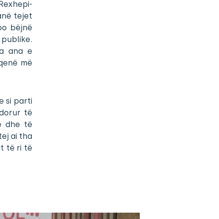
Rexhepi-
anë tejet
po bëjnë
publike.
ga ana e
a qenë më
 si parti
dorur të
ë dhe të
ej ai tha
 të ri të