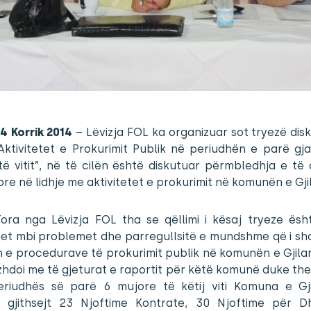
24 Korrik 2014
– Lëvizja FOL ka organizuar sot tryezë dis
Aktivitetet e Prokurimit Publik në periudhën e parë gja
të vitit”, në të cilën është diskutuar përmbledhja e të
kore në lidhje me aktivitetet e prokurimit në komunën e Gjil
ora nga Lëvizja FOL tha se qëllimi i kësaj tryeze ësh
het mbi problemet dhe parregullsitë e mundshme që i sh
in e procedurave të prokurimit publik në komunën e Gjilan
zhdoi me të gjeturat e raportit për këtë komunë duke th
eriudhës së parë 6 mujore të këtij viti Komuna e Gji
r gjithsejt 23 Njoftime Kontrate, 30 Njoftime për D