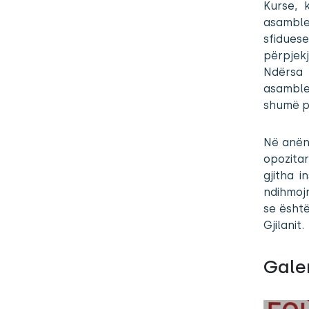
Kurse, 
asamblei
sfidues
përpjek
Ndërsa 
asamblei
shumë pë
Në anën 
opozita
gjitha 
ndihmojn
se është
Gjilanit.
Galer