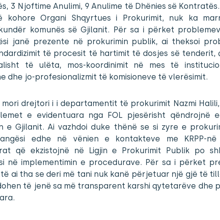
s, 3 Njoftime Anulimi, 9 Anulime të Dhënies së Kontratës
ë kohore Organi Shqyrtues i Prokurimit, nuk ka mar
kundër komunës së Gjilanit. Për sa i përket probleme
hësi janë prezente në prokurimin publik, ai theksoi pro
dardizimit të procesit të hartimit të dosjes së tenderit
alisht të ulëta, mos-koordinimit në mes të instituci
 dhe jo-profesionalizmit të komisioneve të vlerësimit.
 mori drejtori i i departamentit të prokurimit Nazmi Halili, i
lemet e evidentuara nga FOL pjesërisht qëndrojnë 
 e Gjilanit. Ai vazhdoi duke thënë se si zyre e prokuri
angësi edhe në vënien e kontakteve me KRPP-në
irat që ekzistojnë në Ligjin e Prokurimit Publik po sh
ësi në implementimin e procedurave. Për sa i përket pr
të ai tha se deri më tani nuk kanë përjetuar një gjë të til
ohen të jenë sa më transparent karshi qytetarëve dhe p
ara.