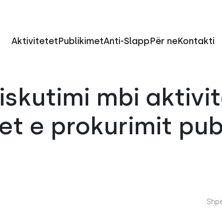
Aktivitetet
Publikimet
Anti-Slapp
Për ne
Kontakti
iskutimi mbi aktivi
t e prokurimit pub
Shpë