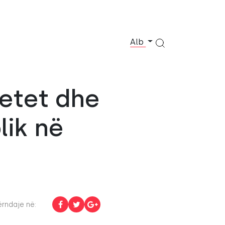
Alb
tetet dhe
lik në
rndaje në: