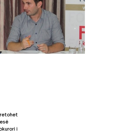
retohet
nesë
kurori i