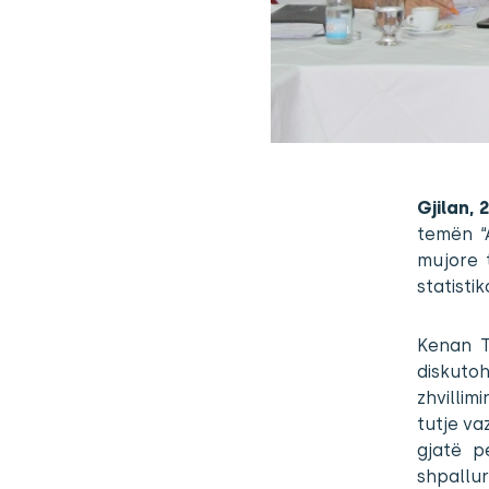
Gjilan, 
temën “
mujore 
statisti
Kenan T
diskuto
zhvillim
tutje va
gjatë p
shpallu