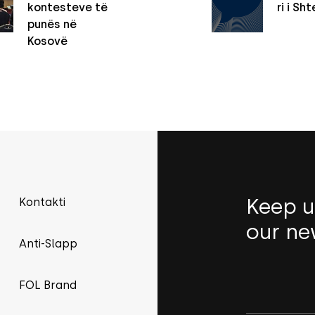
kontesteve të
ri i Sht
punës në
Kosovë
Keep u
Kontakti
our ne
Anti-Slapp
FOL Brand