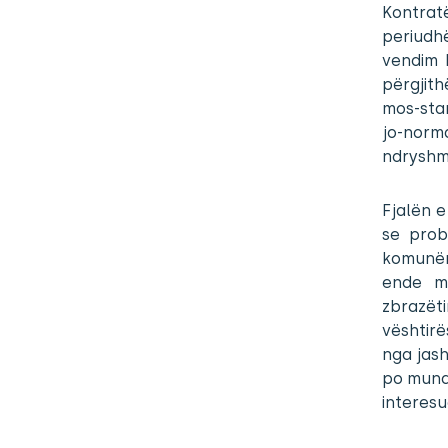
Kontratë
periudh
vendim 
përgjit
mos-stan
jo-norm
ndryshme
Fjalën e
se prob
komunën
ende m
zbrazët
vështir
nga jash
po mund
interesu