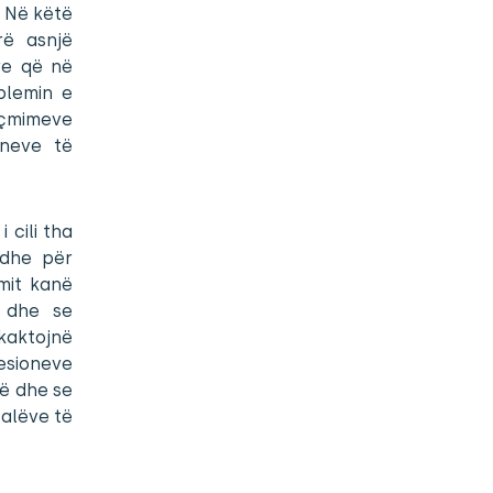
. Në këtë
rë asnjë
ve që në
blemin e
, çmimeve
oneve të
 cili tha
edhe për
mit kanë
 dhe se
kaktojnë
esioneve
lë dhe se
alëve të