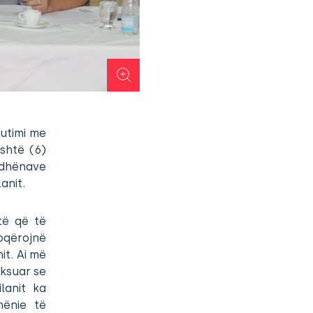
kutimi me
shtë (6)
 dhënave
anit.
të që të
oqërojnë
it. Ai më
eksuar se
lanit ka
hënie të