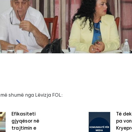
 më shumë nga Lëvizja FOL:
Efikasiteti
Të dek
gjyqësor në
pa vo
trajtimin e
Kryepro