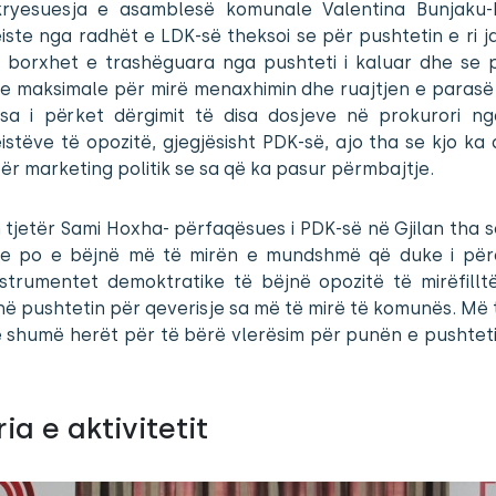
kryesuesja e asamblesë komunale Valentina Bunjaku-
ste nga radhët e LDK-së theksoi se për pushtetin e ri j
e borxhet e trashëguara nga pushteti i kaluar dhe se 
je maksimale për mirë menaxhimin dhe ruajtjen e parasë 
sa i përket dërgimit të disa dosjeve në prokurori n
stëve të opozitë, gjegjësisht PDK-së, ajo tha se kjo k
r marketing politik se sa që ka pasur përmbajtje.
tjetër Sami Hoxha- përfaqësues i PDK-së në Gjilan tha se
re po e bëjnë më të mirën e mundshmë që duke i për
instrumentet demoktratike të bëjnë opozitë të mirëfillt
ë pushtetin për qeverisje sa më të mirë të komunës. Më t
 shumë herët për të bërë vlerësim për punën e pushtetit
ia e aktivitetit