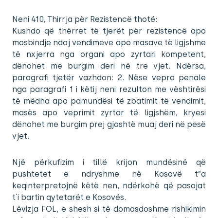
Neni 410, Thirrja për Rezistencë thotë:
Kushdo që thërret të tjerët për rezistencë apo
mosbindje ndaj vendimeve apo masave të ligjshme
të nxjerra nga organi apo zyrtari kompetent,
dënohet me burgim deri në tre vjet. Ndërsa,
paragrafi tjetër vazhdon: 2. Nëse vepra penale
nga paragrafi 1 i këtij neni rezulton me vështirësi
të mëdha apo pamundësi të zbatimit të vendimit,
masës apo veprimit zyrtar të ligjshëm, kryesi
dënohet me burgim prej gjashtë muaj deri në pesë
vjet.
Një përkufizim i tillë krijon mundësinë që
pushtetet e ndryshme në Kosovë t”a
keqinterpretojnë këtë nen, ndërkohë që pasojat
t`i bartin qytetarët e Kosovës.
Lëvizja FOL, e shesh si të domosdoshme rishikimin