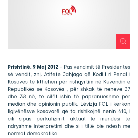
Prishtinë, 9 Maj 2012
– Pas vendimit të Presidentes
së vendit, znj. Atifete Jahjaga që Kodi i ri Penal i
Kosovës të kthehen për rishqyrtim në Kuvendin e
Republikës së Kosovës , për shkak të neneve 37
dhe 38 në, të cilët ishin të papranueshme për
median dhe opinionin publik, Lëvizja FOL i kërkon
ligjvënësve kosovarë që ta rishikojnë nenin 410, i
cili sipas përkufizimit aktual lë mundësi të
ndryshme interpretimi dhe si i tillë bie ndesh me
normat demokratike.