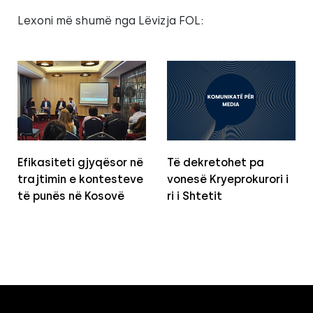
Lexoni më shumë nga Lëvizja FOL:
Efikasiteti gjyqësor në
Të dekretohet pa
trajtimin e kontesteve
vonesë Kryeprokurori i
të punës në Kosovë
ri i Shtetit