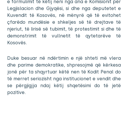
e formulimit të këtij neni nga ana e Komisionit për
Legjislacion dhe Gjyqësi, si dhe nga deputetet e
Kuvendit të Kosovës, në mënyrë që të evitohet
çfarëdo mundësie e shkeljes së të drejtave të
njeriut, të lirisë së tubimit, të protestimit si dhe të
demonstrimit të vullnetit të qytetarëve të
Kosovës.
Duke besuar në ndërtimin e një shteti më vlera
dhe parime demokratike, shpresojmë që kërkesa
jonë për ta shqyrtuar këtë nen të Kodit Penal do
të merret seriozisht nga institucionet e vendit dhe
se përgjigjja ndaj këtij shqetësimi do të jetë
pozitive.