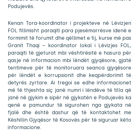
Podujevës.
Kenan Tora-koordinator i projekteve në Lëvizjen
FOL fillimisht paraqiti para pjesëmarrësve idenë e
formimit të forumit dhe qëllimet e tij, kurse më pas
Granit Thaqi – koordinator lokal i Lëvizjes FOL,
paraqiti të gjeturat mbi vështirësitë e hasura për
qasje në informacion mbi lëndët gjyqësore, gjatë
tentimeve për të monitoruara seanca gjyqësore
për lëndët e korrupsionit dhe keqpërdorimit të
detyrës zyrtare. Ai tregoi se edhe informacionet
më të thjeshta siç janë numri i lëndëve të tilla që
janë në gjykim e sipër në gjykatën e Podujevës ka
qenë e pamundur të sigurohen nga gjykata në
fjalë dhe është dashur që të kontaktohet me
Këshillin Gjyqësor të Kosovës për të siguruar këto
informacione.