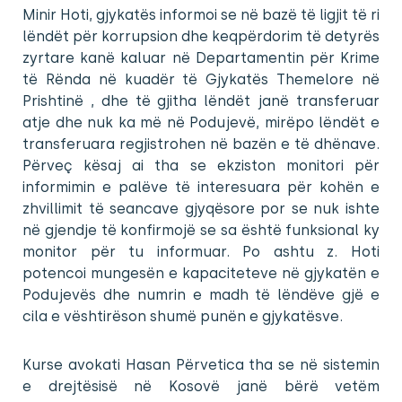
Minir Hoti, gjykatës informoi se në bazë të ligjit të ri
lëndët për korrupsion dhe keqpërdorim të detyrës
zyrtare kanë kaluar në Departamentin për Krime
të Rënda në kuadër të Gjykatës Themelore në
Prishtinë , dhe të gjitha lëndët janë transferuar
atje dhe nuk ka më në Podujevë, mirëpo lëndët e
transferuara regjistrohen në bazën e të dhënave.
Përveç kësaj ai tha se ekziston monitori për
informimin e palëve të interesuara për kohën e
zhvillimit të seancave gjyqësore por se nuk ishte
në gjendje të konfirmojë se sa është funksional ky
monitor për tu informuar. Po ashtu z. Hoti
potencoi mungesën e kapaciteteve në gjykatën e
Podujevës dhe numrin e madh të lëndëve gjë e
cila e vështirëson shumë punën e gjykatësve.
Kurse avokati Hasan Përvetica tha se në sistemin
e drejtësisë në Kosovë janë bërë vetëm