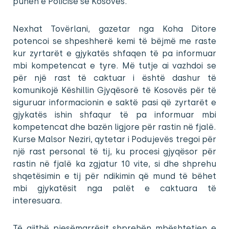
punën e Policisë së Kosovës.
Nexhat Tovërlani, gazetar nga Koha Ditore
potencoi se shpeshherë kemi të bëjmë me raste
kur zyrtarët e gjykatës shfaqen të pa informuar
mbi kompetencat e tyre. Më tutje ai vazhdoi se
për një rast të caktuar i është dashur të
komunikojë Këshillin Gjyqësorë të Kosovës për të
siguruar informacionin e saktë pasi që zyrtarët e
gjykatës ishin shfaqur të pa informuar mbi
kompetencat dhe bazën ligjore për rastin në fjalë.
Kurse Malsor Neziri, qytetar i Podujevës tregoi për
një rast personal të tij, ku procesi gjyqësor për
rastin në fjalë ka zgjatur 10 vite, si dhe shprehu
shqetësimin e tij për ndikimin që mund të bëhet
mbi gjykatësit nga palët e caktuara të
interesuara.
Të gjithë pjesëmarrësit shprehën mbështetjen e