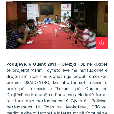
Podujevë, 6 Gusht 2013
– Lëvizja FOL në kuadër
të projektit “Afrimi i qytetarëve me institucionet e
drejtësisë”, i cili financohet nga populli amerikan
përmes USAID/ATRC, ka mbajtur sot takimin e
parë për formimin e “Forumit për Qasjen në
Drejtësi” në Komunën e Podujevës. Në këtë forum
të ftuar ishin përfaqësues të Gjykatës, Policisë,
përfaqësues të Odës së Avokatëve, OJQ-ve,
mediave dhe qytetarët e interesuar në Komunën e