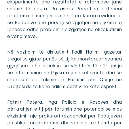
eksperimente dhe rezultatet e reformave janë
shumë të pakta. Po ashtu Përvetica potencoi
problemin e mungesës së një prokurori rezidencial
në Podujevë dhe përveç se zgjatjen në gjykimin e
lëndëve edhe problemin e zgjatjes në ekzekutimin
e vendimeve.
Në vazhdim të diskutimit Fadil Halimi, gazetar
tregoi se gjatë punës së tij ka monitoruar seanca
gjyqësore dhe ritheksoi se vështirësitë për qasje
në informacion në Gjykata janë relevante dhe se
shpreson që takimet e Forumit për Qasje në
Drejtësi do të kenë ndikim pozitiv në këtë aspekt.
Fatmir Potera, nga Policia e Kosovës dha
përkrahjen e tij për forumin dhe potencoi se mos
ekzistimi i një prokurori rezidencial për Podujevën
po shkakton probleme dhe vonesa të shumta për