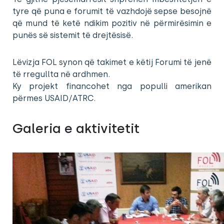
tyre që puna e forumit të vazhdojë sepse besojnë
që mund të ketë ndikim pozitiv në përmirësimin e
punës së sistemit të drejtësisë.
Lëvizja FOL synon që takimet e këtij Forumi të jenë
të rregullta në ardhmen.
Ky projekt financohet nga populli amerikan
përmes USAID/ATRC.
Galeria e aktivitetit