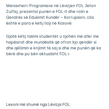
Menaxheri i Programeve në Lëvizjen FOL Jeton
Zulfaj, prezantoi punën e FOL-it dhe rolin e
Qendrës së Edukimit Kundër – Korrupsion, cila
është e para e këtij lloji në Kosovë.
Gjatë këtij takimi studentët u njohën më afër me
hapësirat dhe mundësitë që ofron kjo qendër si
dhe qëllimin e krijimit të saj si dhe me punën që ka
bërë dhe po bën aktualisht FOL-i.
Lexoni më shumë nga Lëvizja FOL: