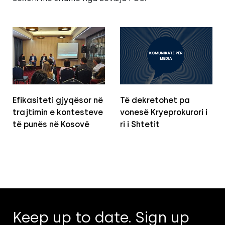
Efikasiteti gjyqësor në
Të dekretohet pa
trajtimin e kontesteve
vonesë Kryeprokurori i
të punës në Kosovë
ri i Shtetit
Keep up to date. Sign up