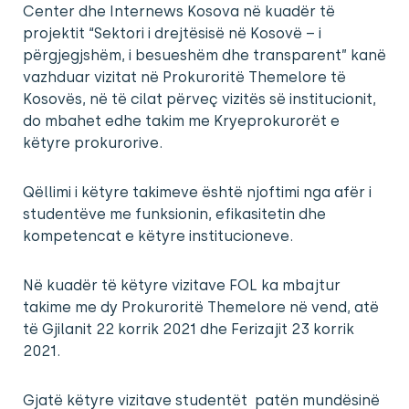
Center dhe Internews Kosova në kuadër të
projektit “Sektori i drejtësisë në Kosovë – i
përgjegjshëm, i besueshëm dhe transparent” kanë
vazhduar vizitat në Prokuroritë Themelore të
Kosovës, në të cilat përveç vizitës së institucionit,
do mbahet edhe takim me Kryeprokurorët e
këtyre prokurorive.
Qëllimi i këtyre takimeve është njoftimi nga afër i
studentëve me funksionin, efikasitetin dhe
kompetencat e këtyre institucioneve.
Në kuadër të këtyre vizitave FOL ka mbajtur
takime me dy Prokuroritë Themelore në vend, atë
të Gjilanit 22 korrik 2021 dhe Ferizajit 23 korrik
2021.
Gjatë këtyre vizitave studentët patën mundësinë