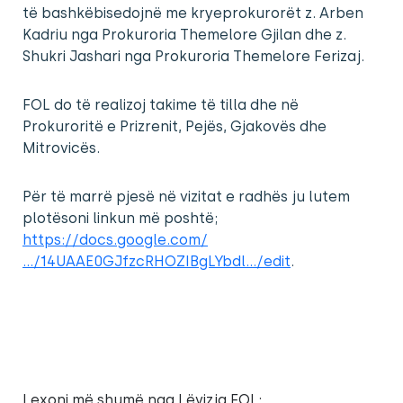
të bashkëbisedojnë me kryeprokurorët z. Arben
Kadriu nga Prokuroria Themelore Gjilan dhe z.
Shukri Jashari nga Prokuroria Themelore Ferizaj.
FOL do të realizoj takime të tilla dhe në
Prokuroritë e Prizrenit, Pejës, Gjakovës dhe
Mitrovicës.
Për të marrë pjesë në vizitat e radhës ju lutem
plotësoni linkun më poshtë;
https://docs.google.com/
…/14UAAE0GJfzcRHOZIBgLYbdl…/edit
.
Lexoni më shumë nga Lëvizja FOL: