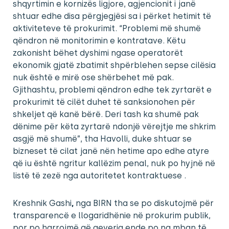
shqyrtimin e kornizës ligjore, agjencionit i janë
shtuar edhe disa përgjegjësi sa i përket hetimit të
aktiviteteve të prokurimit. “Problemi më shumë
qëndron në monitorimin e kontratave. Këtu
zakonisht bëhet dyshimi ngase operatorët
ekonomik gjatë zbatimit shpërblehen sepse cilësia
nuk është e mirë ose shërbehet më pak.
Gjithashtu, problemi qëndron edhe tek zyrtarët e
prokurimit të cilët duhet të sanksionohen për
shkeljet që kanë bërë. Deri tash ka shumë pak
dënime për këta zyrtarë ndonjë vërejtje me shkrim
asgjë më shumë”, tha Havolli, duke shtuar se
bizneset të cilat janë nën hetime apo edhe atyre
që iu është ngritur kallëzim penal, nuk po hyjnë në
listë të zezë nga autoritetet kontraktuese .
Kreshnik Gashi
,
nga BIRN tha se po diskutojmë për
transparencë e llogaridhënie në prokurim publik,
por po harrojmë që qeveria ende po na mban të