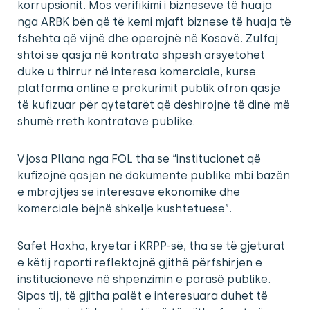
korrupsionit. Mos verifikimi i bizneseve të huaja
nga ARBK bën që të kemi mjaft biznese të huaja të
fshehta që vijnë dhe operojnë në Kosovë. Zulfaj
shtoi se qasja në kontrata shpesh arsyetohet
duke u thirrur në interesa komerciale, kurse
platforma online e prokurimit publik ofron qasje
të kufizuar për qytetarët që dëshirojnë të dinë më
shumë rreth kontratave publike.
Vjosa Pllana nga FOL tha se “institucionet që
kufizojnë qasjen në dokumente publike mbi bazën
e mbrojtjes se interesave ekonomike dhe
komerciale bëjnë shkelje kushtetuese”.
Safet Hoxha, kryetar i KRPP-së, tha se të gjeturat
e këtij raporti reflektojnë gjithë përfshirjen e
institucioneve në shpenzimin e parasë publike.
Sipas tij, të gjitha palët e interesuara duhet të