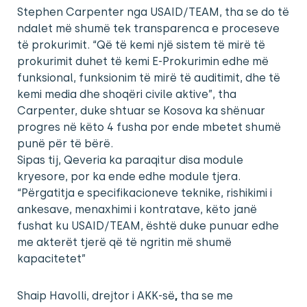
Stephen Carpenter nga USAID/TEAM, tha se do të
ndalet më shumë tek transparenca e proceseve
të prokurimit. “Që të kemi një sistem të mirë të
prokurimit duhet të kemi E-Prokurimin edhe më
funksional, funksionim të mirë të auditimit, dhe të
kemi media dhe shoqëri civile aktive”, tha
Carpenter, duke shtuar se Kosova ka shënuar
progres në këto 4 fusha por ende mbetet shumë
punë për të bërë.
Sipas tij, Qeveria ka paraqitur disa module
kryesore, por ka ende edhe module tjera.
“Përgatitja e specifikacioneve teknike, rishikimi i
ankesave, menaxhimi i kontratave, këto janë
fushat ku USAID/TEAM, është duke punuar edhe
me akterët tjerë që të ngritin më shumë
kapacitetet”
Shaip Havolli, drejtor i AKK-së
,
tha se me