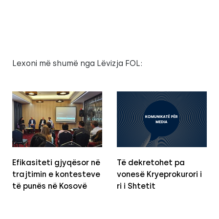
Lexoni më shumë nga Lëvizja FOL:
Efikasiteti gjyqësor në
Të dekretohet pa
trajtimin e kontesteve
vonesë Kryeprokurori i
të punës në Kosovë
ri i Shtetit