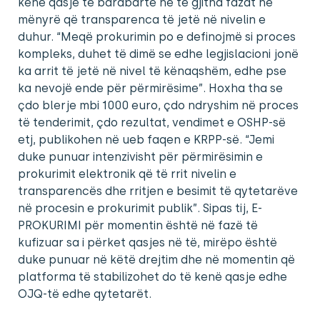
kenë qasje të barabartë në të gjitha fazat në
mënyrë që transparenca të jetë në nivelin e
duhur. “Meqë prokurimin po e definojmë si proces
kompleks, duhet të dimë se edhe legjislacioni jonë
ka arrit të jetë në nivel të kënaqshëm, edhe pse
ka nevojë ende për përmirësime”. Hoxha tha se
çdo blerje mbi 1000 euro, çdo ndryshim në proces
të tenderimit, çdo rezultat, vendimet e OSHP-së
etj, publikohen në ueb faqen e KRPP-së. “Jemi
duke punuar intenzivisht për përmirësimin e
prokurimit elektronik që të rrit nivelin e
transparencës dhe rritjen e besimit të qytetarëve
në procesin e prokurimit publik”. Sipas tij, E-
PROKURIMI për momentin është në fazë të
kufizuar sa i përket qasjes në të, mirëpo është
duke punuar në këtë drejtim dhe në momentin që
platforma të stabilizohet do të kenë qasje edhe
OJQ-të edhe qytetarët.