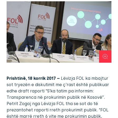
Prishtinë, 18 korrik 2017 –
Lëvizja FOL ka mbajtur
sot tryezën e diskutimit me ç‘rast është publikuar
edhe draft raporti “S’ka tatim pa informim:
Transparenca në prokurimin publik në Kosovë”.
Petrit Zogaj nga Lëvizja FOL tha se sot do të
prezantohet raporti rreth prokurimit publik. “FOL
është marrë rreth 6 vite me prokurimin publik,