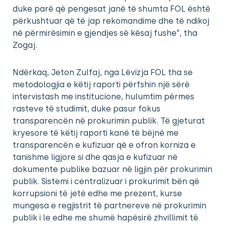
duke parë që pengesat janë të shumta FOL është
përkushtuar që të jap rekomandime dhe të ndikoj
në përmirësimin e gjendjes së kësaj fushe”, tha
Zogaj.
Ndërkaq, Jeton Zulfaj, nga Lëvizja FOL tha se
metodologjia e këtij raporti përfshin një sërë
intervistash me institucione, hulumtim përmes
rasteve të studimit, duke pasur fokus
transparencën në prokurimin publik. Të gjeturat
kryesore të këtij raporti kanë të bëjnë me
transparencën e kufizuar që e ofron korniza e
tanishme ligjore si dhe qasja e kufizuar në
dokumente publike bazuar në ligjin për prokurimin
publik. Sistemi i centralizuar i prokurimit bën që
korrupsioni të jetë edhe me prezent, kurse
mungesa e regjistrit të partnereve në prokurimin
publik i le edhe me shumë hapësirë zhvillimit të