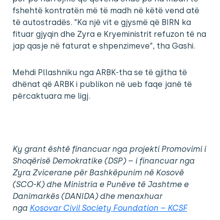
fshehtë kontratën më të madh në këtë vend atë
të autostradës. ”Ka një vit e gjysmë që BIRN ka
fituar gjyqin dhe Zyra e Kryeministrit refuzon të na
jap qasje në faturat e shpenzimeve”, tha Gashi.
Mehdi Pllashniku nga ARBK-tha se të gjitha të
dhënat që ARBK i publikon në ueb faqe janë të
përcaktuara me ligj.
Ky grant është financuar nga projekti Promovimi i
Shoqërisë Demokratike (DSP) – i financuar nga
Zyra Zvicerane për Bashkëpunim në Kosovë
(SCO-K) dhe Ministria e Punëve të Jashtme e
Danimarkës (DANIDA) dhe menaxhuar
nga
Kosovar Civil Society Foundation – KCSF