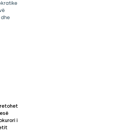
okratike
vë
 dhe
retohet
nesë
kurori i
etit