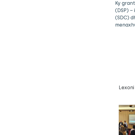
Ky grant
(DSP) –
(SDC) d
menaxhua
Lexoni