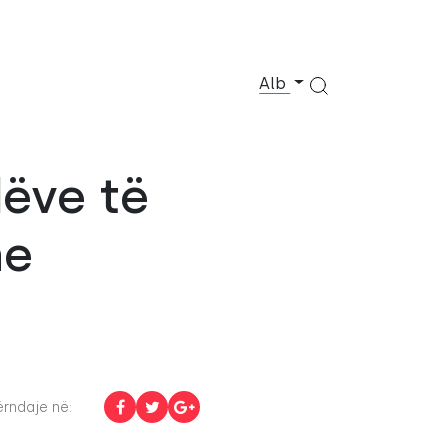
Alb
dëve të
he
rndaje në: