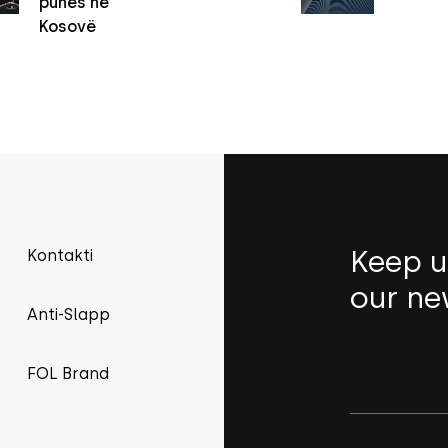
punës në
Kosovë
Keep u
Kontakti
our ne
Anti-Slapp
FOL Brand