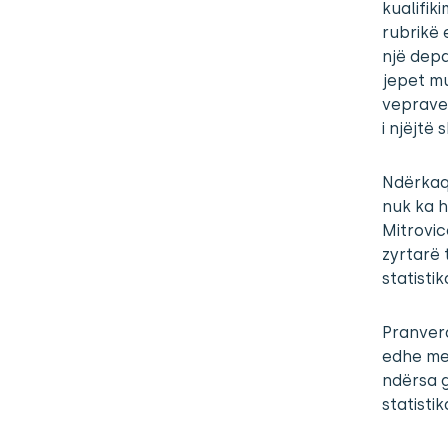
kualifik
rubrikë 
një depa
jepet mu
veprave.
i njëjtë 
Ndërkaq
nuk ka h
Mitrovic
zyrtarë 
statistik
Pranver
edhe me 
ndërsa g
statistik