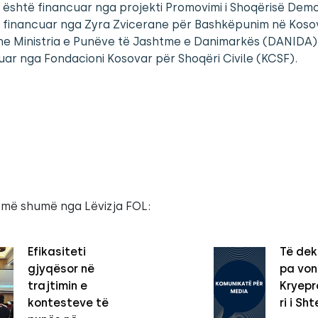
 është financuar nga projekti Promovimi i Shoqërisë Dem
 i financuar nga Zyra Zvicerane për Bashkëpunim në Koso
he Ministria e Punëve të Jashtme e Danimarkës (DANIDA)
r nga Fondacioni Kosovar për Shoqëri Civile (KCSF).
 më shumë nga Lëvizja FOL:
Efikasiteti
Të dek
gjyqësor në
pa vo
trajtimin e
Kryepro
kontesteve të
ri i Sht