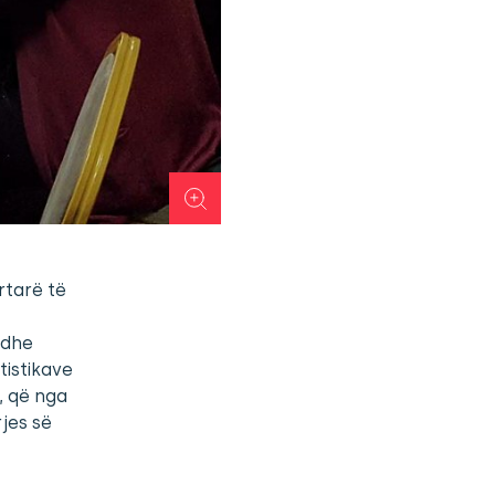
rtarë të
 dhe
tistikave
, që nga
jes së