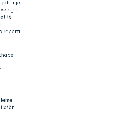
 jetë një
ëve nga
et të
i
a raporti
tha se
ë
bleme
tjetër