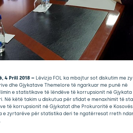
, 4 Prill 2018 –
Lëvizja FOL ka mbajtur sot diskutim me zy
rive dhe Gjykatave Themelore të ngarkuar me punë në
imin e statistikave të lëndëve të korrupsionit në Gjykata
i. Në këtë takim u diskutua për sfidat e menaxhimit të sta
ve të korrupsionit në Gjykatat dhe Prokuroritë e Kosovës
e zyrtarëve për statistika deri te ngatërresat rreth ndar
.