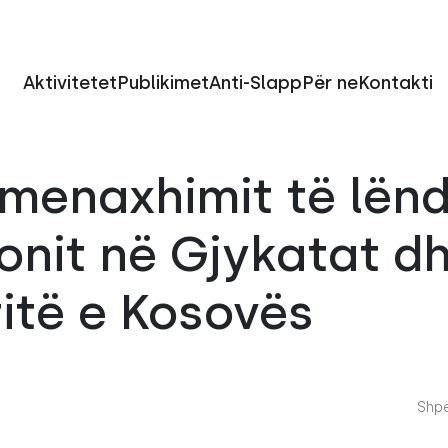
Aktivitetet
Publikimet
Anti-Slapp
Për ne
Kontakti
 menaxhimit të lën
onit në Gjykatat d
itë e Kosovës
Shpë