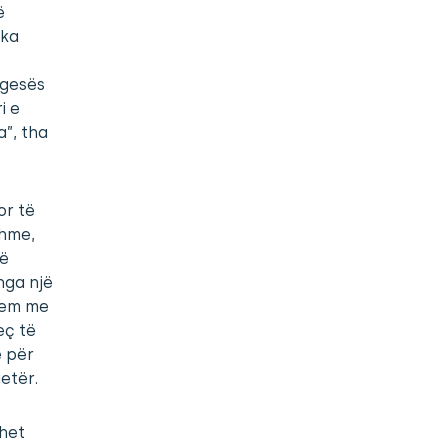
ë
 ka
ngesës
i e
”, tha
or të
shme,
të
nga një
lem me
eç të
e për
jetër.
ohet