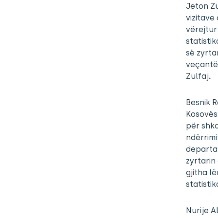
Jeton Zu
vizitave
vërejtur
statisti
së zyrta
veçantë,
Zulfaj
.
Besnik R
Kosovës
për shka
ndërrimi
departa
zyrtarin
gjitha l
statistik
Nurije A