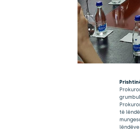
Prishtinë
Prokuro
grumbull
Prokuror
të lëndë
mungesa 
lëndëve