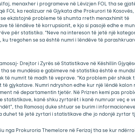
lfaj, menaxher i programeve në Lëvizjen FOL tha se gjat
 që FOL ka realizuar në Gjykata dhe Prokurori të Kosovës,
 se ekzistojnë probleme të shumta rreth menaxhimit të
kave të lëndëve të korrupsionit, e kjo si pasojë edhe e mu
rëve për statistika. “Neve na intereson të jetë një kategor
 ku tregohen se sa është numri i lëndëve të parashkruara
amosaj- Drejtor i Zyrës së Statistikave në Këshillin Gjyqës
 tha se mundësia e gabimeve në statistika është e mund
k të numrit të madh të veprave. “Ka problem për shkak 
t të gjykatave. Numri ndryshon edhe kur një lëndë kalon 
ment në departamentin tjetër. Në Prizren kemi pas prob
 e statistikave, kanë shku zyrtarët i kanë numruar veç e v
ëndët”, tha Ramosaj duke shtuar se burim i informacionev
a duhet të jetë zyrtari i statistikave dhe jo ndonjë zyrtar t
liu nga Prokuroria Themelore në Ferizaj tha se kur ndërr