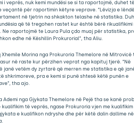
imi i veprës, nuk kemi mundësi se si ta raportojmë, duhet të
e veçantë për raportimin këtyre veprave. “Lëvizja e lënd
rtament në tjetrin na shkakton telashe në statistika. Duh
ndësia që të tregohen rastet kur është bërë rikualifikimi 
 Ne raportojmë te Laura Pula çdo muaj për statistika, pr
shkon edhe në Këshillin Prokurorial”, tha Aliu.
 Xhemile Morina nga Prokuroria Themelore në Mitrovicë 
asur në raste kur përzihen veprat nga kapituj tjerë. “Në
ë janë vetëm dy zyrtarë që merren me statistika e që jan
të shkrimoreve, pra e kemi si punë shtesë këtë punën e
ave”, tha ajo.
a Ademi nga Gjykata Themelore në Pejë tha se kanë pro
kualifikim të veprës, ngase Prokuroria vjen me kualifikim 
jykata e kualifikon ndryshe dhe për këtë dalin dallime në
a.