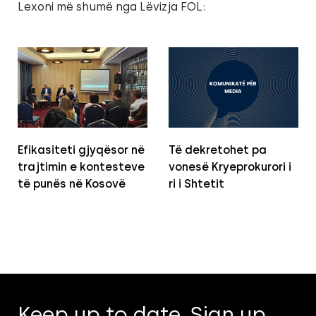
Lexoni më shumë nga Lëvizja FOL:
Efikasiteti gjyqësor në
Të dekretohet pa
trajtimin e kontesteve
vonesë Kryeprokurori i
të punës në Kosovë
ri i Shtetit
Keep up to date. Sign up