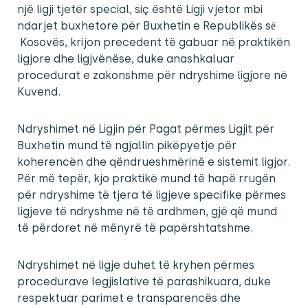
një ligji tjetër special, siç është Ligji vjetor mbi
ndarjet buxhetore për Buxhetin e Republikës sё
Kosovës, krijon precedent të gabuar në praktikën
ligjore dhe ligjvënëse, duke anashkaluar
procedurat e zakonshme për ndryshime ligjore në
Kuvend.
Ndryshimet në Ligjin për Pagat përmes Ligjit për
Buxhetin mund të ngjallin pikëpyetje për
koherencën dhe qëndrueshmërinë e sistemit ligjor.
Për më tepër, kjo praktikë mund të hapë rrugën
për ndryshime të tjera të ligjeve specifike përmes
ligjeve të ndryshme në të ardhmen, gjë që mund
të përdoret në mënyrë të papërshtatshme.
Ndryshimet në ligje duhet të kryhen përmes
procedurave legjislative të parashikuara, duke
respektuar parimet e transparencës dhe