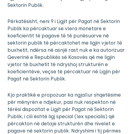
Sektorin Publik.
Përkatësisht, neni 9 i Ligjit për Pagat në Sektorin
Publik ka përcaktuar se vlera monetare e
koeficientit të pagave të të punësuarve në
sektorin publik të përcaktohet me ligjin vjetor të
buxhetit, ndërsa në asnjë rast nuk e ka autorizuar
Qeverinë e Republikës së Kosovës që me ligjin
vjetor të buxhetit të ndryshoj strukturën e
koeficientëve, veçse të përcaktuar në Ligjin për
Pagat në Sektorin Publik.
Kjo praktikë e propozuar ka ngjallur shqetësime
për mënyrën e ndjekur, pasi nuk respekton në
tërësi dispozitat e Ligjit për Pagat në Sektorin
Publik, i cili është ligj special (lex specialis) që
përcakton në detaje strukturën dhe nivelet e
pagave në sektorin publik. Ndryshimi i tij përmes