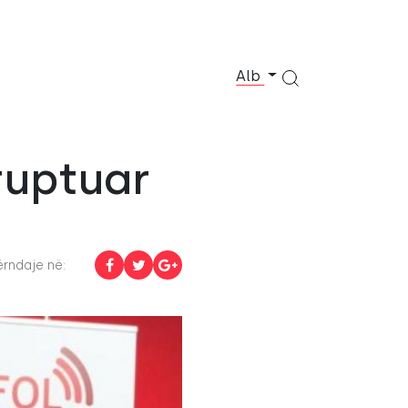
Alb
ruptuar
rndaje në: