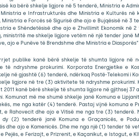
sisë ka bërë shkelje ligjore në 5 tenderë, Ministria e Admi
 Ministria e Infrastrukturës dhe Ministria e Kulturës në 
 Ministria e Forcës së Sigurisë dhe ajo e Bujqësisë në 3 te
stria e Shëndetësisë dhe ajo e Zhvillimit Ekonomik në 2
 ministritë me shkelje ligjore vetëm në një tender janë Mi
e, ajo e Punëve të Brendshme dhe Ministria e Diasporës”
rjet publike kanë bërë shkelje të shumta ligjore në n
ete të ndryshme prokurimi. Korporata Energjetike e Ko
elje në gjashtë (6) tenderë, ndërkaq Postë-Telekomi i K
elje ligjore në tre (3) aktivitete të ndryshme prokurimi
tit 2011 kanë bërë shkelje të shumta ligjore në gjithsej 37 a
mi. Komunat më me shumë shkelje janë Komuna e Lipjanit
kës, me nga katër (4) tenderë. Pastaj vijnë komuna e Pr
it, e Rahovecit dhe ajo e Vitisë me nga tre (3) tenderë.
dy (2) tenderë janë Komuna e Graçanicës, e Podu
ës dhe ajo e Kamenicës. Dhe me nga një (1) tender të ve
 Pejës, e Ferizajt, e Prizrenit, e Kaçanikut, e Istogut, e Kll