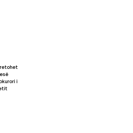
retohet
nesë
kurori i
etit