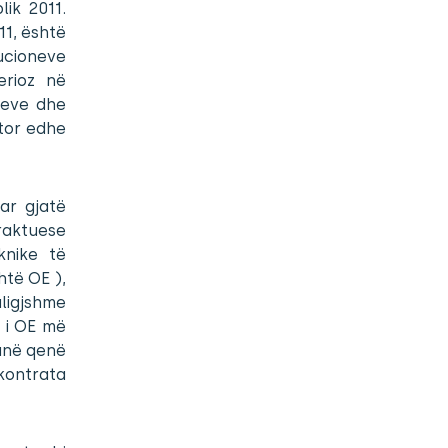
lik 2011.
11, është
tucioneve
erioz në
meve dhe
ktor edhe
uar gjatë
raktuese
knike të
të OE ),
ligjshme
i i OE më
kanë qenë
kontrata