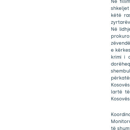
Në filli
shkeljet
këtë ra
zyrtarëv
Në lidh
prokuro
zëvendës
e kërkes
krimi i
dorëheqj
shembul
përkatës
Kosovës 
lartë t
Kosovës
Koordina
Monitoru
të shumt