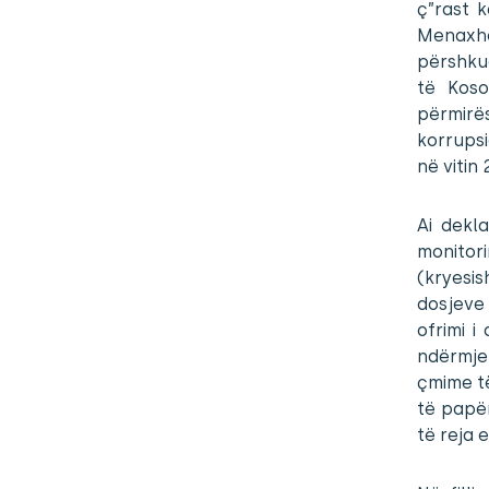
ç”rast k
Menaxher
përshkua
të Koso
përmirë
korrupsi
në vitin 
Ai dekla
monitor
(kryesi
dosjeve
ofrimi 
ndërmjet
çmime të
të papë
të reja e