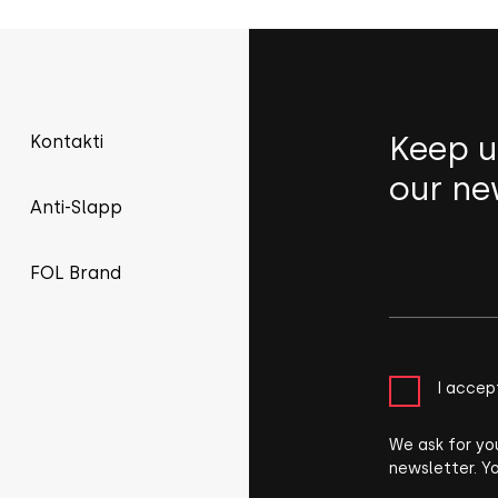
Keep u
Kontakti
our ne
Anti-Slapp
FOL Brand
I accep
We ask for yo
newsletter. Y