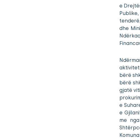
e Drejtë
Publike,
tenderë,
dhe Mini
Ndërkaq,
Financav
Ndërmar
aktivit
bërë shk
bërë shk
gjatë vi
prokuri
e Suhare
e Gjilan
me nga 
Shtërpc
Komuna e