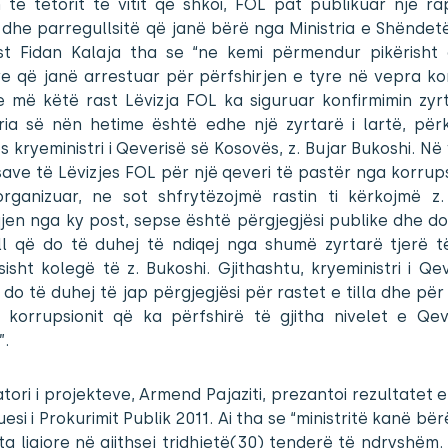
m të tetorit të vitit që shkoi, FOL pat publikuar një r
 dhe parregullsitë që janë bërë nga Ministria e Shëndet
st Fidan Kalaja tha se “ne kemi përmendur pikërisht
e që janë arrestuar për përfshirjen e tyre në vepra ko
je më këtë rast Lëvizja FOL ka siguruar konfirmimin zyr
ria së nën hetime është edhe një zyrtarë i lartë, përk
 kryeministri i Qeverisë së Kosovës, z. Bujar Bukoshi. N
ave të Lëvizjes FOL për një qeveri të pastër nga korrup
 organizuar, ne sot shfrytëzojmë rastin ti kërkojmë z.
en nga ky post, sepse është përgjegjësi publike dhe do
l që do të duhej të ndiqej nga shumë zyrtarë tjerë të
isht kolegë të z. Bukoshi. Gjithashtu, kryeministri i Qe
do të duhej të jap përgjegjësi për rastet e tilla dhe për 
ë korrupsionit që ka përfshirë të gjitha nivelet e Qev
”.
tori i projekteve, Armend Pajaziti, prezantoi rezultatet e
esi i Prokurimit Publik 2011. Ai tha se “ministritë kanë bër
a ligjore në gjithsej tridhjetë(30) tenderë të ndryshëm. 