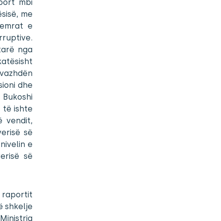
aport mbi
ësisë, me
 emrat e
rruptive.
tarë nga
atësisht
ë vazhdën
sioni dhe
 Bukoshi
 të ishte
 vendit,
verisë së
nivelin e
erisë së
 raportit
ë shkelje
Ministria