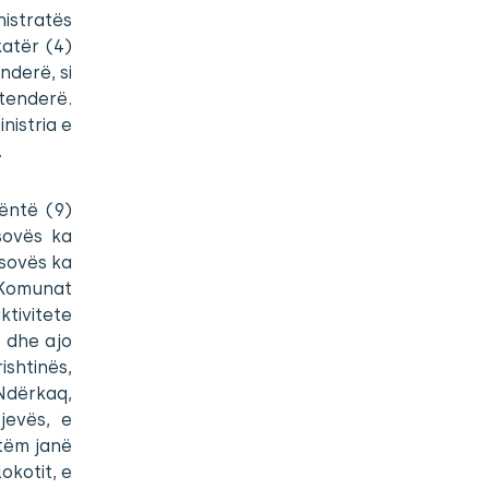
nistratës
katër (4)
nderë, si
 tenderë.
nistria e
.
ëntë (9)
sovës ka
osovës ka
. Komunat
ktivitete
 dhe ajo
ishtinës,
 Ndërkaq,
jevës, e
tëm janë
okotit, e