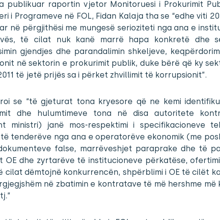
a publikuar raportin vjetor Monitoruesi i Prokurimit Pub
i i Programeve në FOL, Fidan Kalaja tha se “edhe viti 20
r në përgjithësi me mungesë serioziteti nga ana e insti
vës, të cilat nuk kanë marrë hapa konkretë dhe s
simin gjendjes dhe parandalimin shkeljeve, keqpërdori
onit në sektorin e prokurimit publik, duke bërë që ky se
2011 të jetë prijës sa i përket zhvillimit të korrupsionit”.
roi se “të gjeturat tona kryesore që ne kemi identifik
imit dhe hulumtimeve tona në disa autoritete kont
sht ministri) janë mos-respektimi i specifikacioneve te
 të tenderëve nga ana e operatorëve ekonomik (me posh
i dokumenteve false, marrëveshjet paraprake dhe të pa
 OE dhe zyrtarëve të institucioneve përkatëse, ofertim
 cilat dëmtojnë konkurrencën, shpërblimi i OE të cilët 
rgjegjshëm në zbatimin e kontratave të më hershme më 
tj.”