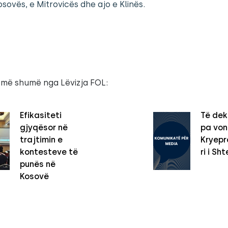
sovës, e Mitrovicës dhe ajo e Klinës.
 më shumë nga Lëvizja FOL:
Efikasiteti
Të dek
gjyqësor në
pa vo
trajtimin e
Kryepro
kontesteve të
ri i Sht
punës në
Kosovë