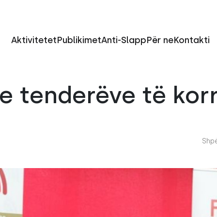
Aktivitetet
Publikimet
Anti-Slapp
Për ne
Kontakti
e tenderëve të kor
Shpë