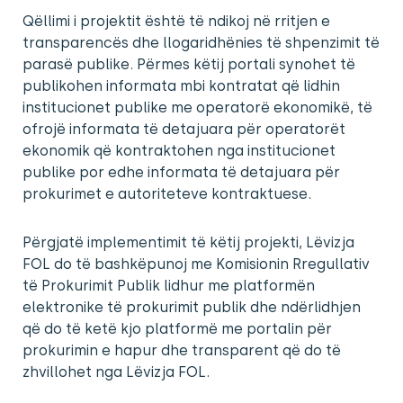
Qëllimi i projektit është të ndikoj në rritjen e
transparencës dhe llogaridhënies të shpenzimit të
parasë publike. Përmes këtij portali synohet të
publikohen informata mbi kontratat që lidhin
institucionet publike me operatorë ekonomikë, të
ofrojë informata të detajuara për operatorët
ekonomik që kontraktohen nga institucionet
publike por edhe informata të detajuara për
prokurimet e autoriteteve kontraktuese.
Përgjatë implementimit të këtij projekti, Lëvizja
FOL do të bashkëpunoj me Komisionin Rregullativ
të Prokurimit Publik lidhur me platformën
elektronike të prokurimit publik dhe ndërlidhjen
që do të ketë kjo platformë me portalin për
prokurimin e hapur dhe transparent që do të
zhvillohet nga Lëvizja FOL.