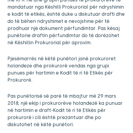
mandatuar nga Këshilli Prokurorial për ndryshimin
e kodit të etikës, është duke u diskutuar drafti dhe
do të bëhen ndryshimet e nevojshme për të
prodhuar një dokument përfundimtar. Pas kësaj
punëtorie draftin përfundimtar do të dorëzohet
në Këshillin Prokurorial për aprovim.
Pjesëmarrës në këtë punëtori janë prokuroret
holandeze dhe prokurorë vendas nga grupi
punues për hartimin e Kodit të ri të Etikës për
Prokurorë.
Pas punëtorisë së parë të mbajtur më 29 mars
2018, një ekip i prokurorëve holandezë ka punuar
në hartimin e draft-Kodit të ri të Etikës për
prokurorë i cili është prezantuar dhe po
diskutohet në këtë punëtori.