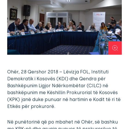
Ohër, 28 Qershor 2018 – Lëvizja FOL, Instituti
Demokratik i Kosovës (KDI) dhe Qendra për
Bashkëpunim Ligjor Ndërkombëtar (CILC) në
bashkëpunim me Këshillin Prokurorial të Kosovës
(KPK) janë duke punuar në hartimin e Kodit të ri të
Etikës për prokurorë.
Në punëtorinë që po mbahet në Ohër, së bashku
me KPK-në dhe grupin punues të prokurorëve të