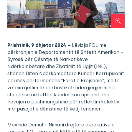
Prishtinë, 9 dhjetor 2024 –
Lëvizja FOL me
përkrahjen e Departamentit të Shtetit Amerikan –
Byrosë për Çështje të Narkotikëve
Ndërkombëtarë dhe Zbatimit të Ligjit (INL),
shënon Ditën Ndërkombëtare Kundër Korrupsionit
përmes performancës “Farat e Rrejshme”, me të
vetmin qëllim të përbashkët: ndërgjegjësimin e
shoqërisë në luftën kundër korrupsionit dhe
nevojën e pashmangshme për reflektim kolektiv
mbi pasojat e dëmshme të këtij fenomeni.
Mexhide Demolli -Nimani drejtore ekzekutive e
Lëvizjes FOL tha se në këtë ditë të shënuar, të