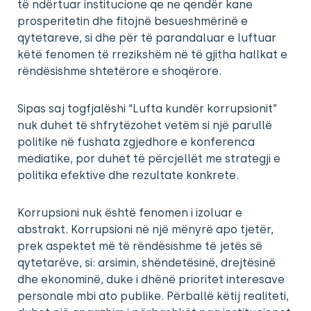
të ndërtuar institucione qe ne qendër kane
prosperitetin dhe fitojnë besueshmërinë e
qytetareve, si dhe për të parandaluar e luftuar
këtë fenomen të rrezikshëm në të gjitha hallkat e
rëndësishme shtetërore e shoqërore.
Sipas saj togfjalëshi “Lufta kundër korrupsionit”
nuk duhet të shfrytëzohet vetëm si një parullë
politike në fushata zgjedhore e konferenca
mediatike, por duhet të përcjellët me strategji e
politika efektive dhe rezultate konkrete.
Korrupsioni nuk është fenomen i izoluar e
abstrakt. Korrupsioni në një mënyrë apo tjetër,
prek aspektet më të rëndësishme të jetës së
qytetarëve, si: arsimin, shëndetësinë, drejtësinë
dhe ekonominë, duke i dhënë prioritet interesave
personale mbi ato publike. Përballë këtij realiteti,