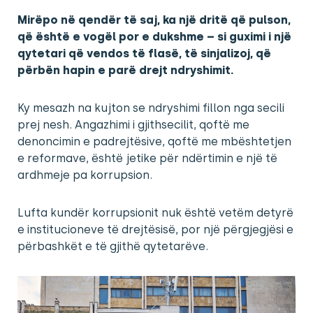
Mirëpo në qendër të saj, ka një dritë që pulson,
që është e vogël por e dukshme – si guximi i një
qytetari që vendos të flasë, të sinjalizoj, që
përbën hapin e parë drejt ndryshimit.
Ky mesazh na kujton se ndryshimi fillon nga secili
prej nesh. Angazhimi i gjithsecilit, qoftë me
denoncimin e padrejtësive, qoftë me mbështetjen
e reformave, është jetike për ndërtimin e një të
ardhmeje pa korrupsion.
Lufta kundër korrupsionit nuk është vetëm detyrë
e institucioneve të drejtësisë, por një përgjegjësi e
përbashkët e të gjithë qytetarëve.