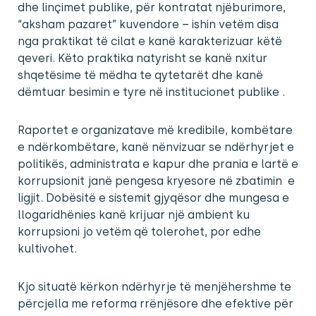
dhe linçimet publike, për kontratat njëburimore,
“aksham pazaret” kuvendore – ishin vetëm disa
nga praktikat të cilat e kanë karakterizuar këtë
qeveri. Këto praktika natyrisht se kanë nxitur
shqetësime të mëdha te qytetarët dhe kanë
dëmtuar besimin e tyre në institucionet publike .
Raportet e organizatave më kredibile, kombëtare
e ndërkombëtare, kanë nënvizuar se ndërhyrjet e
politikës, administrata e kapur dhe prania e lartë e
korrupsionit janë pengesa kryesore në zbatimin e
ligjit. Dobësitë e sistemit gjyqësor dhe mungesa e
llogaridhënies kanë krijuar një ambient ku
korrupsioni jo vetëm që tolerohet, por edhe
kultivohet.
Kjo situatë kërkon ndërhyrje të menjëhershme te
përcjella me reforma rrënjësore dhe efektive për