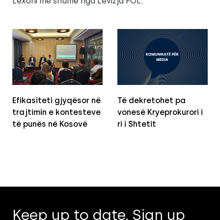
Lexoni më shumë nga Lëvizja FOL:
Efikasiteti gjyqësor në
Të dekretohet pa
trajtimin e kontesteve
vonesë Kryeprokurori i
të punës në Kosovë
ri i Shtetit
Keep up to date. Sign up