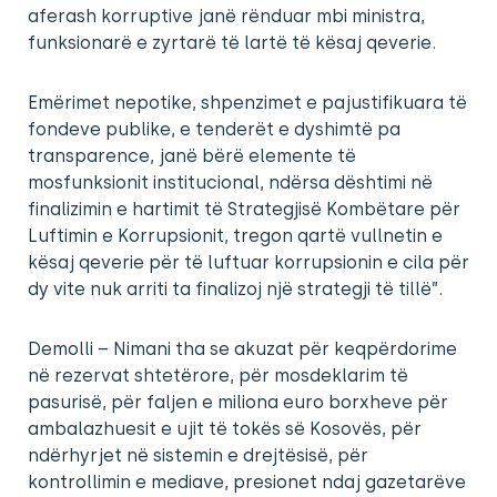
aferash korruptive janë rënduar mbi ministra,
funksionarë e zyrtarë të lartë të kësaj qeverie.
Emërimet nepotike, shpenzimet e pajustifikuara të
fondeve publike, e tenderët e dyshimtë pa
transparence, janë bërë elemente të
mosfunksionit institucional, ndërsa dështimi në
finalizimin e hartimit të Strategjisë Kombëtare për
Luftimin e Korrupsionit, tregon qartë vullnetin e
kësaj qeverie për të luftuar korrupsionin e cila për
dy vite nuk arriti ta finalizoj një strategji të tillë”.
Demolli – Nimani tha se akuzat për keqpërdorime
në rezervat shtetërore, për mosdeklarim të
pasurisë, për faljen e miliona euro borxheve për
ambalazhuesit e ujit të tokës së Kosovës, për
ndërhyrjet në sistemin e drejtësisë, për
kontrollimin e mediave, presionet ndaj gazetarëve