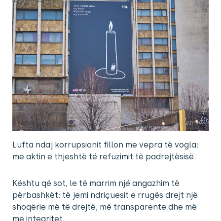
Lufta ndaj korrupsionit fillon me vepra të vogla:
me aktin e thjeshtë të refuzimit të padrejtësisë.
Kështu që sot, le të marrim një angazhim të
përbashkët: të jemi ndriçuesit e rrugës drejt një
shoqërie më të drejtë, më transparente dhe më
me integritet.