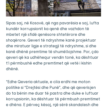
Sipas saj, në Kosovë, që nga pavarësia e saj, lufta
kundër korrupsionit ka qenë dhe vazhdon të
mbetet një sfidë qenësore shtetërore dhe
shoqërore. Qeveri të ndryshme kanë projektuar
dhe miratuar ligje e strategji të ndryshme, si dhe
kanë dhënë premtime të shumëllojshme. Por, çdo
qeveri që ka udhëhequr vendin tonë, ka dështuar
t’i përmbushë edhe premtimet që vetë i kishin
dhënë.
“Edhe Qeveria aktuale, e cila erdhi me moton
politike si “Drejtësi dhe Punë”, dhe që qeverisjen
do ta bënin me duar të pastra dhe duke e luftuar
korrupsionin, ka dështuar të përmbush premtimet
e dhëna. E përveç kësaj, një sërë skandalesh dhe