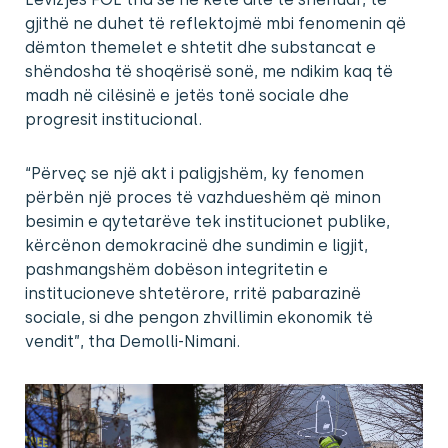
gjithë ne duhet të reflektojmë mbi fenomenin që
dëmton themelet e shtetit dhe substancat e
shëndosha të shoqërisë sonë, me ndikim kaq të
madh në cilësinë e jetës tonë sociale dhe
progresit institucional.
“Përveç se një akt i paligjshëm, ky fenomen
përbën një proces të vazhdueshëm që minon
besimin e qytetarëve tek institucionet publike,
kërcënon demokracinë dhe sundimin e ligjit,
pashmangshëm dobëson integritetin e
institucioneve shtetërore, rritë pabarazinë
sociale, si dhe pengon zhvillimin ekonomik të
vendit”, tha Demolli-Nimani.