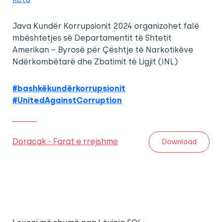
Java Kundër Korrupsionit 2024 organizohet falë
mbështetjes së Departamentit të Shtetit
Amerikan – Byrosë për Çështje të Narkotikëve
Ndërkombëtarë dhe Zbatimit të Ligjit (INL)
#bashkëkundërkorrupsionit
#UnitedAgainstCorruption
Doracak - Farat e rrejshme
Download