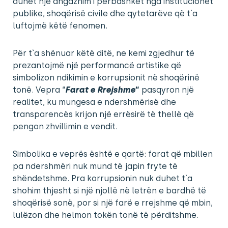
duhet një angazhim i përbashkët nga institucionet
publike, shoqërisë civile dhe qytetarëve që t`a
luftojmë këtë fenomen.
Për t`a shënuar këtë ditë, ne kemi zgjedhur të
prezantojmë një performancë artistike që
simbolizon ndikimin e korrupsionit në shoqërinë
tonë. Vepra “
Farat e Rrejshme
“
pasqyron një
realitet, ku mungesa e ndershmërisë dhe
transparencës krijon një errësirë të thellë që
pengon zhvillimin e vendit.
Simbolika e veprës është e qartë: farat që mbillen
pa ndershmëri nuk mund të japin fryte të
shëndetshme. Pra korrupsionin nuk duhet t`a
shohim thjesht si një njollë në letrën e bardhë të
shoqërisë sonë, por si një farë e rrejshme që mbin,
lulëzon dhe helmon tokën tonë të përditshme.