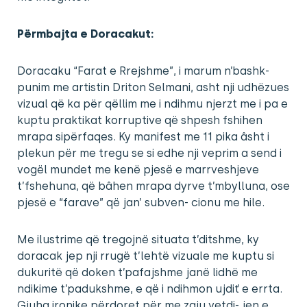
Përmbajta e Doracakut:
Doracaku “Farat e Rrejshme”, i marum n’bashk-
punim me artistin Driton Selmani, asht nji udhëzues
vizual që ka për qëllim me i ndihmu njerzt me i pa e
kuptu praktikat korruptive që shpesh fshihen
mrapa sipërfaqes. Ky manifest me 11 pika âsht i
plekun për me tregu se si edhe nji veprim a send i
vogël mundet me kenë pjesë e marrveshjeve
t’fshehuna, që bâhen mrapa dyrve t’mbylluna, ose
pjesë e “farave” që jan’ subven- cionu me hile.
Me ilustrime që tregojnë situata t’ditshme, ky
doracak jep nji rrugë t’lehtë vizuale me kuptu si
dukuritë që doken t’pafajshme janë lidhë me
ndikime t’padukshme, e që i ndihmon ujdiť e errta.
Gjuha ironike përdoret për me zgju vetdi- jen e