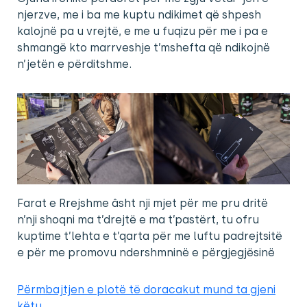
njerzve, me i ba me kuptu ndikimet që shpesh
kalojnë pa u vrejtë, e me u fuqizu për me i pa e
shmangë kto marrveshje t’mshefta që ndikojnë
n’jetën e përditshme.
Farat e Rrejshme âsht nji mjet për me pru dritë
n’nji shoqni ma t’drejtë e ma t’pastërt, tu ofru
kuptime t’lehta e t’qarta për me luftu padrejtsitë
e për me promovu ndershmninë e përgjegjësinë
Përmbajtjen e plotë të doracakut mund ta gjeni
këtu